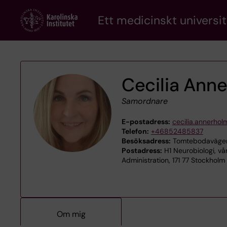
Skip
Ett medicinskt universit
to
main
content
Cecilia Ann
Samordnare
E-postadress:
cecilia.annerhol
Telefon:
+46852485837
Besöksadress:
Tomtebodavägen 
Postadress:
H1 Neurobiologi, v
Administration, 171 77 Stockholm
Om mig