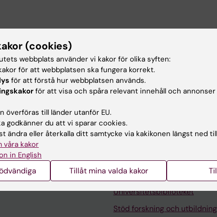
RC arbetar jag främst med avdelningens ekonomi. Jag
kakor (cookies)
 och intern styrelse, och medverkar även vid ARC:s
 där jag presenterar budget och utfall.
tutets webbplats använder vi kakor för olika syften:
gifter inkluderar bidragshantering,
akor för att webbplatsen ska fungera korrekt.
konomiska återrapporteringar och hantering av dagliga
lys
för att förstå hur webbplatsen används.
akta mig gärna om du behöver hjälp inom dessa
ingskakor
för att visa och spåra relevant innehåll och annonser
 överföras till länder utanför EU.
 godkänner du att vi sparar cookies.
t ändra eller återkalla ditt samtycke via kakikonen längst ned til
 våra kakor
on in English
nödvändiga
Tillåt mina valda kakor
Ti
Kontakta och besök KI
Universitetsbiblioteket
Stöd forskning och utbildning