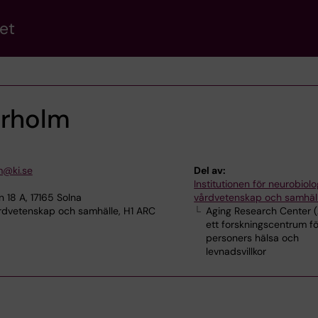
et
erholm
m@ki.se
Del av:
Institutionen för neurobiolo
18 A, 17165 Solna
vårdvetenskap och samhäl
årdvetenskap och samhälle, H1 ARC
Aging Research Center 
ett forskningscentrum fö
personers hälsa och
levnadsvillkor