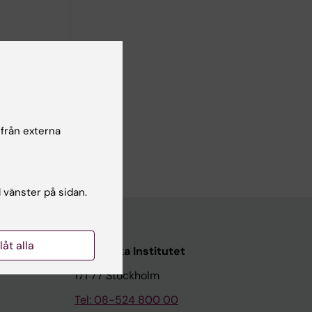
 från externa
l vänster på sidan.
llåt alla
Karolinska Institutet
171 77 Stockholm
Tel: 08-524 800 00