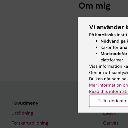
Om mig
Som samordnare vid A
Vi använder 
ingår i ledningsgrupp
externa styrelsemöten
På Karolinska Insti
Mina övriga arbetsupp
Nödvändiga
k
projektuppföljning, e
Kakor för
ana
ekonomiärenden. Kont
Marknadsför
plattformar.
områden.
Viss information kan
Genom att samtycka
Du kan när som hels
Mer information om
Read this informati
Tillåt endast 
Huvudmeny
Student
Utbildning
Ladok
Forskarutbildning
Canvas