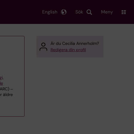
English
Sök
Meny
Är du Cecilia Annerholm?
Redigera din profil
gi,
le
(ARC) ‒
r äldre