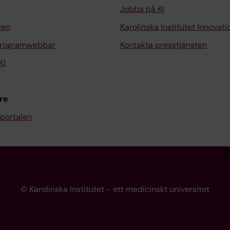
Jobba på KI
len
Karolinska Institutet Innovati
programwebbar
Kontakta presstjänsten
KI
re
portalen
© Karolinska Institutet - ett medicinskt universitet