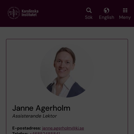
Skip
to
main
Sök
English
Meny
content
Janne Agerholm
Assisterande Lektor
E-postadress:
janne.agerholm@ki.se
Telefon:
+46852485841