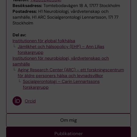
Besöksadress:
Tomtebodavägen 18 A, 17177 Stockholm
Postadress:
H1 Neurobiologi, vårdvetenskap och
samhälle, H1 ARC Socialgerontologi Lennartsson, 171 77
Stockholm
Del av:
Institutionen för global folkhälsa
Jämlikhet och hälsopolicy (EHP) – Ann Liljas
forskargrupp
Institutionen för neurobiologi, vårdvetenskap och
samhälle
Aging Research Center (ARC) ‒ ett forskningscentrum
för äldre personers hälsa och levnadsvillkor
Socialgerontologi – Carin Lennartssons
forskargrupp
Orcid
Om mig
Publikationer