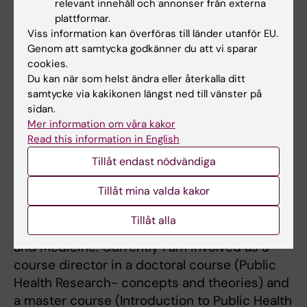
relevant innehåll och annonser från externa
complex care needs can be improved both in
plattformar.
relation to ensuring better coordination
Viss information kan överföras till länder utanför EU.
between different care levels and how to
Genom att samtycka godkänner du att vi sparar
learn from the covid19 pandemic.
cookies.
Du kan när som helst ändra eller återkalla ditt
samtycke via kakikonen längst ned till vänster på
sidan.
Undervisning
Mer information om våra kakor
Read this information in English
I have been involved in several different
Tillåt endast nödvändiga
courses both as a lecturer, course designer,
Tillåt mina valda kakor
and course leader in both Sweden and
Denmark. I have primarily been teaching
Tillåt alla
students in Public Health Science, Nursing
and Medicine. Currently I am involved as a
course director in a doctoral course (Public
Health Research- concepts and theories) and
a master course (Introduction to Public Health