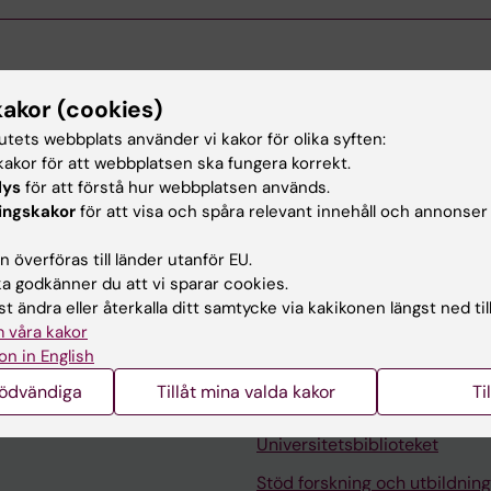
n KI
kakor (cookies)
tutets webbplats använder vi kakor för olika syften:
 tar sig an Blodomloppet
akor för att webbplatsen ska fungera korrekt.
lys
för att förstå hur webbplatsen används.
r fanns väl representerat när Blodomloppet 2026 gick av
ingskakor
för att visa och spåra relevant innehåll och annonser
 Tack vare Franziska och Federico organiserades deltaga
 överföras till länder utanför EU.
 godkänner du att vi sparar cookies.
t ändra eller återkalla ditt samtycke via kakikonen längst ned til
 våra kakor
on in English
nödvändiga
Tillåt mina valda kakor
Ti
Kontakta och besök KI
Universitetsbiblioteket
Stöd forskning och utbildning