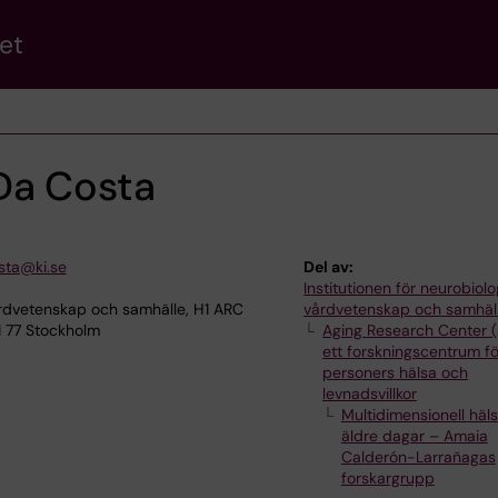
et
Da Costa
sta@ki.se
Del av:
Institutionen för neurobiolo
årdvetenskap och samhälle, H1 ARC
vårdvetenskap och samhäl
1 77 Stockholm
Aging Research Center 
ett forskningscentrum fö
personers hälsa och
levnadsvillkor
Multidimensionell häl
äldre dagar – Amaia
Calderón-Larrañagas
forskargrupp