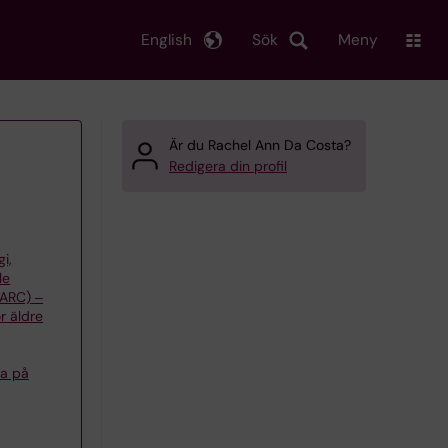
English
Sök
Meny
Är du Rachel Ann Da Costa?
Redigera din profil
gi,
le
(ARC) ‒
r äldre
sa på