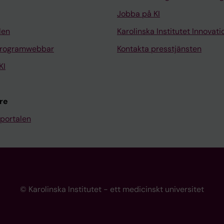
Jobba på KI
len
Karolinska Institutet Innovati
programwebbar
Kontakta presstjänsten
KI
re
portalen
© Karolinska Institutet - ett medicinskt universitet