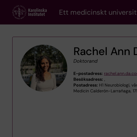
Skip
Ett medicinskt universit
to
main
content
Rachel Ann 
Doktorand
E-postadress:
rachel.ann.da.co
Besöksadress:
,
Postadress:
H1 Neurobiologi, v
Medicin Calderón-Larrañaga, 17