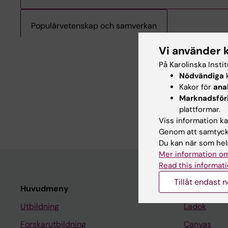
Populärvetenskap och samverkan
Nyheter frå
Vi använder 
På Karolinska Insti
Stark laganda när ARC
Nödvändiga
k
2026-06-04 13:21
Kakor för
ana
Aging Research Cente
Marknadsför
Stockholm den 3 juni.
plattformar.
fyra lag…
Viss information kan
Genom att samtycka
Du kan när som hels
Mer information om
Read this informati
Tillåt endast 
Huvudmeny
Student
Utbildning
Ladok
Forskarutbildning
Canvas