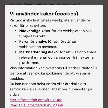
Blir skoldagen bättre med senare start?
2025-12-17 10:16
Vi använder kakor (cookies)
På Karolinska Institutets webbplats använder vi
NASP tilldelas 3,7 miljoner för forskning om ungas
kakor för olika syften:
suicidalitet
Nödvändiga
kakor för att webbplatsen ska
fungera korrekt.
2025-11-20 14:00
Kakor för
analys
för att förstå hur
webbplatsen används.
Rapport om hur skolor i Stockholm ser på senare
Marknadsföringskakor
för att visa och spåra
starttider för skoldagen
relevant innehåll och annonser från externa
2025-10-06 14:00
plattformar.
Viss information kan överföras till länder utanför EU.
Genom att samtycka godkänner du att vi sparar
NASP deltog i slutgranskningen av EXPERIENCE-
cookies.
projektet i Pisa
Du kan när som helst ändra eller återkalla ditt
2025-10-01 12:00
samtycke via kakikonen längst ned till vänster på
sidan.
Mer information om våra kakor
Uppdaterad självmordsstatistik för Sverige –
Read this information in English
statistikåret 2024