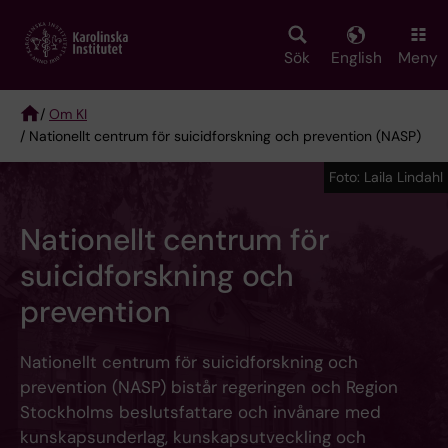
Skip
to
main
Sök
English
Meny
content
/
Om KI
/ Nationellt centrum för suicidforskning och prevention (NASP)
Breadcrumb
Foto: Laila Lindahl
Nationellt centrum för
suicidforskning och
prevention
Nationellt centrum för suicidforskning och
prevention (NASP) bistår regeringen och Region
Stockholms beslutsfattare och invånare med
kunskapsunderlag, kunskapsutveckling och