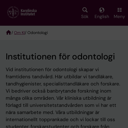
Skip
to
main
Sök
English
Meny
content
/
Om KI
/ Odontologi
Breadcrumb
Institutionen för odontologi
Vid institutionen för odontologi skapar vi
framtidens tandvård. Här utbildar vi tandläkare,
tandhygienister, specialisttandläkare och forskare.
Vi bedriver också banbrytande forskning inom
många olika områden. Vår kliniska utbildning är
förlagd till universitetstandvården som vi har ett
nära samarbete med. Våra utbildningar är
internationellt topprankade och vi lockar till oss
studenter, forskarstudenter och forskare från