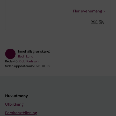
Fler evenemang
RSS
Innehållsgranskare:
Bodil Lund
Redaktör:
Kicki Karlsson
Sidan uppdaterad:
2026-01-16
Huvudmeny
Utbildning
Forskarutbildning