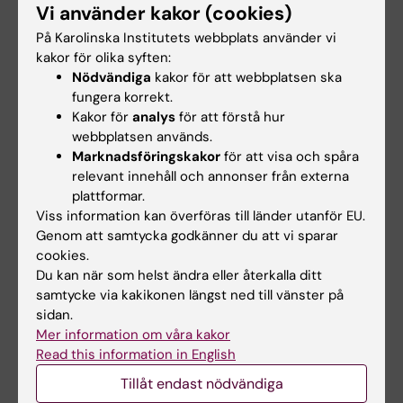
Vi använder kakor (cookies)
På Karolinska Institutets webbplats använder vi
kakor för olika syften:
Nödvändiga
kakor för att webbplatsen ska
fungera korrekt.
Kakor för
analys
för att förstå hur
webbplatsen används.
Marknadsföringskakor
för att visa och spåra
relevant innehåll och annonser från externa
plattformar.
Viss information kan överföras till länder utanför EU.
Genom att samtycka godkänner du att vi sparar
cookies.
Du kan när som helst ändra eller återkalla ditt
Ledningsinformation från Dentmed 260602
samtycke via kakikonen längst ned till vänster på
2026-06-02 13:55
sidan.
Här kan du se pdf:en från Bodil Lunds ledningsinfo den
Mer information om våra kakor
2 juni 2026
Read this information in English
Tillåt endast nödvändiga