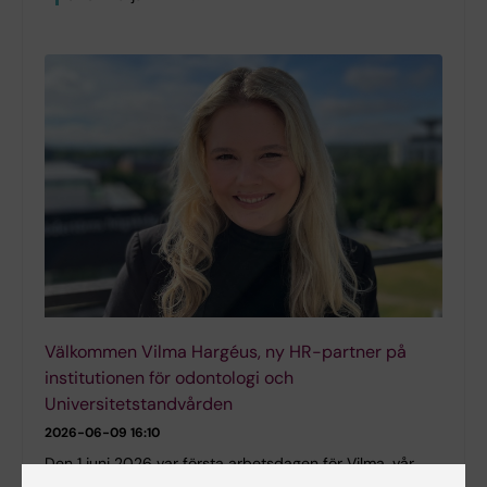
Välkommen Vilma Hargéus, ny HR-partner på
institutionen för odontologi och
Universitetstandvården
2026-06-09 16:10
Den 1 juni 2026 var första arbetsdagen för Vilma, vår
nya HR-partner. Läs intervjun med henne här.