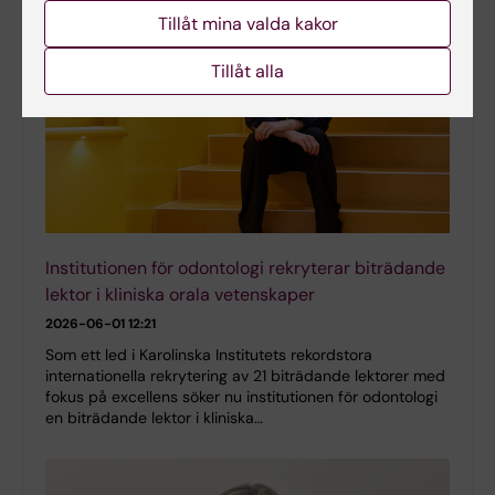
Tillåt mina valda kakor
Tillåt alla
Institutionen för odontologi rekryterar biträdande
lektor i kliniska orala vetenskaper
2026-06-01 12:21
Som ett led i Karolinska Institutets rekordstora
internationella rekrytering av 21 biträdande lektorer med
fokus på excellens söker nu institutionen för odontologi
en biträdande lektor i kliniska…