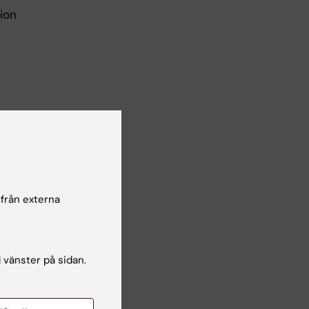
tion
 bör
esp
 från externa
ing
n
att
l vänster på sidan.
edas