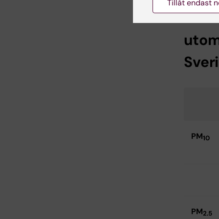
Tillåt endast 
Rikt-
utom
Sver
PM
10
PM
2.5