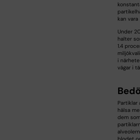
konstant
partikel
kan vara 
Under 20
halter s
1.4 proce
miljökval
i närhete
vägar i t
Bedö
Partikla
hälsa mes
dem som 
partiklar
alveolern
blodet oc