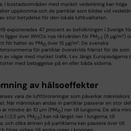
a. I bostadsområden med mycket vedeldning kan höga
halter uppkomma och de partiklar som bildas vid vedeldn
av stor betydelse för den lokala luftkvaliteten.
19 exponerades 47 procent av befolkningen i Sverige fö
om ligger över WHO:s nya riktvärden för PM
(5 µg/m³) 
2.5
nt för halter av PM
över 15 µg/m³. De svenska
10
itetsnormerna för partiklar överskrids främst för de som
n av vägar med mycket trafik, t.ex. längs Europavägarna 
ätorter med bebyggelse på en eller båda sidorna.
mning av hälsoeffekter
r anses vara de luftföroreningar som påverkar människors
t. När människan andas in partiklar passerar en stor del
är mindre än 10 μm (PM
) ner till lungorna. De allra min
10
na (<2,5 μm, PM
) kan nå längst ner i lungorna, till
2.5
a, och olika ämnen på partiklarna kan passera över till
h föras vidare till andra organ i kroppen.