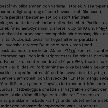
 består av olika ämnen och varierar i storlek. Vissa typer 
 har naturligt ursprung så som havssalt och ökensand,
ra partiklar består av sot och stoft från trafik,
ing av bostäder och industriell verksamhet. Partiklar av
torlek (med aerodynamisk diameter upp till 10 μm, PM
)
10
ia mekaniska processer, exempelvis när bromsar, däck o
slits. Dubbdäck bidrar till höga halter av partiklar i
n i svenska tätorter. De mindre partiklarna (med
misk diameter mindre än 2,5 μm, PM
) kommer framför
2.5
a förbrännings- och industriprocesser. De minsta partikl
odynamisk diameter mindre än 0,1 μm, PM
), så kallade
0.1
 partiklar, bildas vid förbränning av olika bränslen. Sekun
artiklar uppstår i atmosfären från svaveldioxid, flyktiga
a ämnen, ammoniak och kväveoxider. En stor mängd såd
 förs till Sverige genom långväga lufttransport från andra
 Europa. I tätbebyggda områden är vägtrafiken oftast den
de lokala källan till höga partikelhalter. De svenska
 av partiklar minskade kraftigt under slutet av förra sek
under den senaste tioårsperioden varit i stort sett