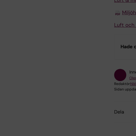
Luft & mi
Miljö
Luft och 
Hade d
Inn
Ole
Redaktör:
Nik
Sidan uppda
Dela