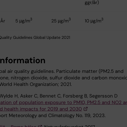
ggr/år)
3
3
3
År
5 μg/m
25 μg/m
10 μg/m
uality Guidelines Global Update 2021
information
l air quality guidelines. Particulate matter (PM2.5 and
zone, nitrogen dioxide, sulfur dioxide and carbon monoxi
World Health Organization; 2021.
 Wylde H, Asker C, Bennet C, Forsberg B, Segersson D
cation of population exposure to PM10, PM2.5 and NO2 a
d health impacts for 2019 and 2030
ort Meteorology and Climatology No. 119, 2023.