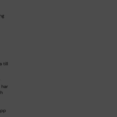
ng
till
r
 har
ch
äpp