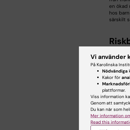
en ökad r
hos barn
särskilt s
Risk
WHO (lik
Vi använder 
ligga un
På Karolinska Insti
rekommen
Nödvändiga
k
särskild 
Kakor för
ana
45 μg/m³
Marknadsför
sämsta d
plattformar.
är att i
Viss information kan
vilken hä
Genom att samtycka
förbränni
Du kan när som hels
mäta sot.
Mer information om
vidare.
Read this informati