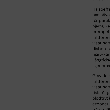
Hälsoeffe
hos såväl
för parti
hjärta, k
exempel 
luftföror
visat sa
diabetes
hjärt-kär
Långtidse
i genomsn
Gravida k
luftföror
visat sa
risk för 
blodtryck
exponerin
från traf