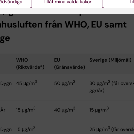
nödvändiga
Tillåt mina valda kakor
Ti
 / gränsvärden för partiklar i
husluften från WHO, EU samt
ige
WHO
EU
Sverige (Miljömål)
(Riktvärde*)
(Gränsvärde)
3
3
3
Dygn
45 μg/m
50 μg/m
30 μg/m
(får övers
ggr/år)
3
3
3
År
15 μg/m
40 μg/m
15 μg/m
3
3
Dygn
15 μg/m
25 μg/m
(får övers