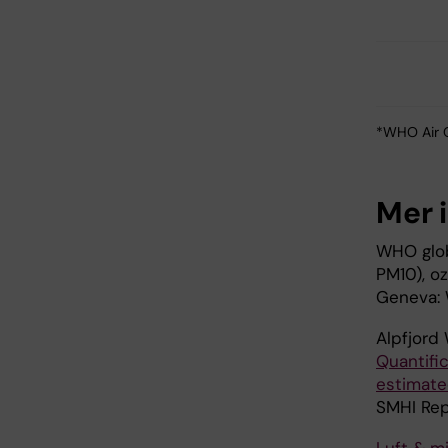
*WHO Air Q
Mer 
WHO globa
PM10), o
Geneva: 
Alpfjord
Quantifi
estimate
SMHI Rep