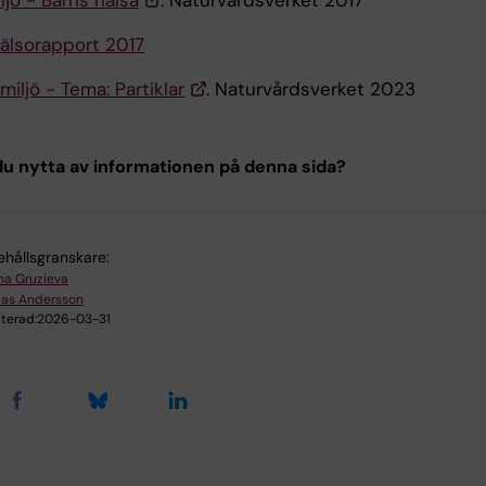
ljö - Barns hälsa
. Naturvårdsverket 2017
hälsorapport 2017
miljö - Tema: Partiklar
. Naturvårdsverket 2023
u nytta av informationen på denna sida?
ehållsgranskare:
na Gruzieva
las Andersson
terad:
2026-03-31