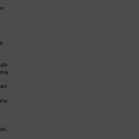
av
ch
allt
arna
därt
ana
let,