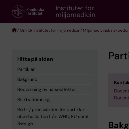
Skip
Institutet för
to
miljömedicin
main
content
/
Om KI
/
Institutet för miljömedicin
/
Miljömedicinsk riskbedö
Breadcrumb
Part
Hitta på sidan
Partiklar
Bakgrund
Kontak
Bedömning av hälsoeffekter
Docent
Docent
Riskbedömning
Rikt- / gränsvärden för partiklar i
utomhusluften från WHO, EU samt
Bakg
Sverige