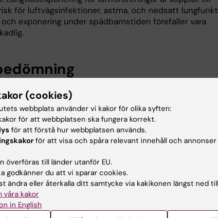
isk för luftvägsinfektioner, astma, och nedsatt lungfunk
 och exponering under spädbarnstiden förefaller vara
kadlig.
bedömning
som IMM) rekommenderar att halten av PM
långsiktigt
2.5
kakor (cookies)
der 5 μg/m³. WHO menar att om halterna innehåller det
tutets webbplats använder vi kakor för olika syften:
derade årsmedelvärdet så behövs troligen inte någon
akor för att webbplatsen ska fungera korrekt.
reglering av kortsiktigt höga halter. WHO anger dock 15 r
lys
för att förstå hur webbplatsen används.
 som högsta rekommenderade dygnsmedelvärde (fjärde
ingskakor
för att visa och spåra relevant innehåll och annonser
ygnet per år) för PM
respektive PM
. WHO:s bedömn
2.5
10
nga befolkningsstudier kunnat påvisa någon tröskel under
 överföras till länder utanför EU.
lsoeffekter inte förekommer. Andra mått på partiklar frå
 godkänner du att vi sparar cookies.
ng har diskuterats, t.ex. ultrafina partiklar och olika sätt 
t ändra eller återkalla ditt samtycke via kakikonen längst ned til
 Deras relation till olika hälsoeffekter behöver dock utr
 våra kakor
on in English