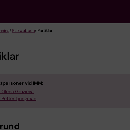
mning
/
Riskwebben
/ Partiklar
iklar
tpersoner vid IMM:
 Olena Gruzieva
 Petter Ljungman
rund