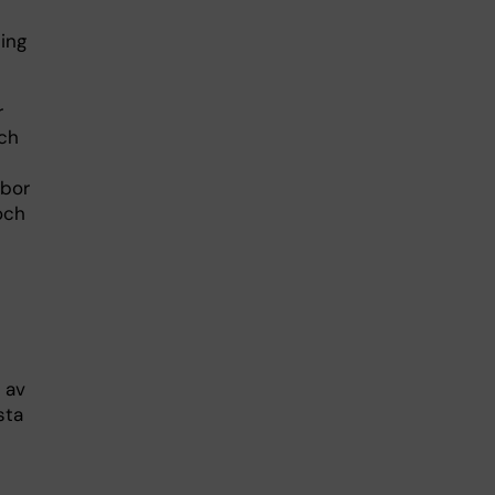
ing
r
och
 bor
och
 av
sta