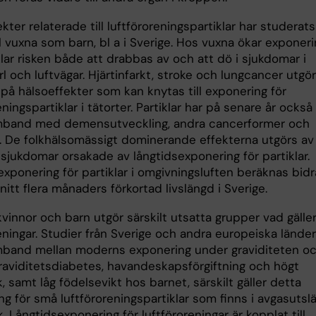
kter relaterade till luftföroreningspartiklar har studerats
 vuxna som barn, bl a i Sverige. Hos vuxna ökar exponeri
klar risken både att drabbas av och att dö i sjukdomar i
ärl och luftvägar. Hjärtinfarkt, stroke och lungcancer utgör
på hälsoeffekter som kan knytas till exponering för
eningspartiklar i tätorter. Partiklar har på senare år också
mband med demensutveckling, andra cancerformer och
. De folkhälsomässigt dominerande effekterna utgörs av
lsjukdomar orsakade av långtidsexponering för partiklar.
xponering för partiklar i omgivningsluften beräknas bidra 
itt flera månaders förkortad livslängd i Sverige.
vinnor och barn utgör särskilt utsatta grupper vad gälle
eningar. Studier från Sverige och andra europeiska länder
mband mellan moderns exponering under graviditeten o
graviditetsdiabetes, havandeskapsförgiftning och högt
, samt låg födelsevikt hos barnet, särskilt gäller detta
g för små luftföroreningspartiklar som finns i avgasutsl
ik. Långtidsexponering för luftföroreningar är kopplat till