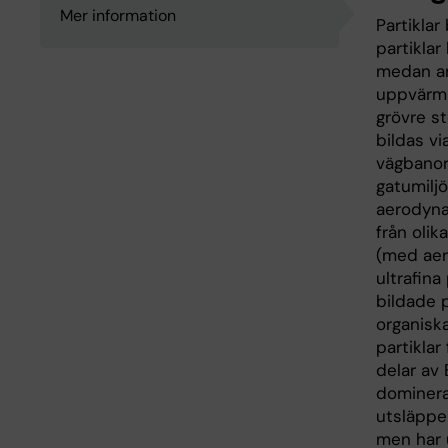
Mer information
Partiklar
partiklar
medan and
uppvärmn
grövre s
bildas v
vägbanor 
gatumiljö
aerodyna
från olik
(med aer
ultrafina
bildade p
organisk
partiklar
delar av
domineran
utsläppen
men har 