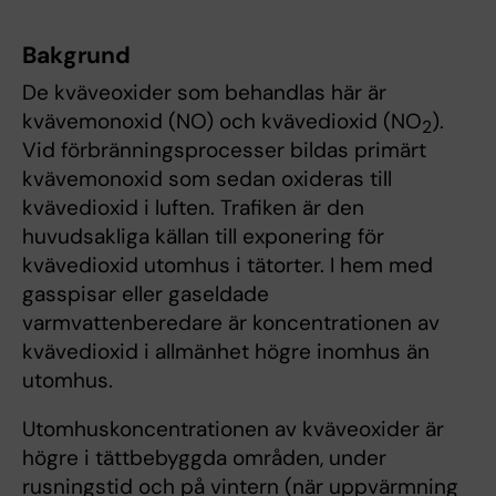
Bakgrund
De kväveoxider som behandlas här är
kvävemonoxid (NO) och kvävedioxid (NO
).
2
Vid förbränningsprocesser bildas primärt
kvävemonoxid som sedan oxideras till
kvävedioxid i luften. Trafiken är den
huvudsakliga källan till exponering för
kvävedioxid utomhus i tätorter. I hem med
gasspisar eller gaseldade
varmvattenberedare är koncentrationen av
kvävedioxid i allmänhet högre inomhus än
utomhus.
Utomhuskoncentrationen av kväveoxider är
högre i tättbebyggda områden, under
rusningstid och på vintern (när uppvärmning