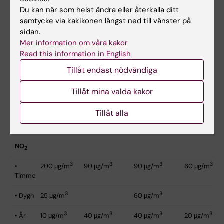
huruvida dessa effekter orsakas av
Du kan när som helst ändra eller återkalla ditt
kvävemonoxid eller av kvävemonoxid som
samtycke via kakikonen längst ned till vänster på
sidan.
oxiderats till kvävedioxid.
Mer information om våra kakor
Read this information in English
Rikt-, gräns- och målvärden för NO
i
Tillåt endast nödvändiga
2
utomhusluft
Tillåt mina valda kakor
Tillåt alla
WHO
EU
Sverige
Sverige
1
2
3
4
(Riktvärde
)
(Gränsvärde
)
(Gränsvärde
)
(Mål
)
NO
2
3
3
3
3
•
200 μg/m
90 μg/m
90 μg/m
60 μg/m
Timme
3
3
• Dygn
25 μg/m
60 μg/m
3
3
3
3
• År
10 μg/m
40 μg/m
40 μg/m
20 μg/m