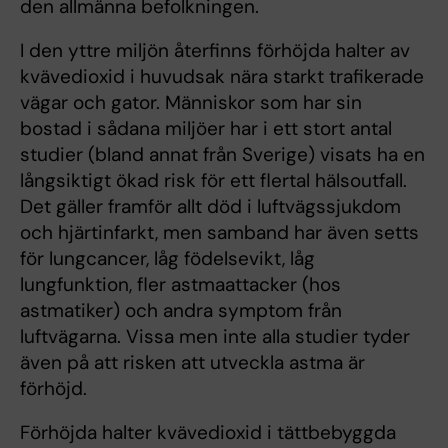
den allmänna befolkningen.
I den yttre miljön återfinns förhöjda halter av
kvävedioxid i huvudsak nära starkt trafikerade
vägar och gator. Människor som har sin
bostad i sådana miljöer har i ett stort antal
studier (bland annat från Sverige) visats ha en
långsiktigt ökad risk för ett flertal hälsoutfall.
Det gäller framför allt död i luftvägssjukdom
och hjärtinfarkt, men samband har även setts
för lungcancer, låg födelsevikt, låg
lungfunktion, fler astmaattacker (hos
astmatiker) och andra symptom från
luftvägarna. Vissa men inte alla studier tyder
även på att risken att utveckla astma är
förhöjd.
Förhöjda halter kvävedioxid i tättbebyggda