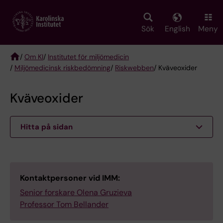
Skip
to
main
Sök
English
Meny
content
/
Om KI
/
Institutet för miljömedicin
/
Miljömedicinsk riskbedömning
/
Riskwebben
/ Kväveoxider
Breadcrumb
Kväveoxider
Hitta på sidan
Kontaktpersoner vid IMM:
Senior forskare Olena Gruzieva
Professor Tom Bellander