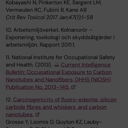
Kobayashi N, Pinkerton KE, Sargent LM,
Vermeulen RC, Fubini B, Kane AB
Crit Rev Toxicol 2017 Jan;47(1):1-58
10. Arbetsmiljöverket. Kolnanorör –
Exponering, toxikologi och skyddsåtgärder i
arbetsmiljön. Rapport 2011:1.
11. National Institute for Occupational Safety
and Health. (2013).
Current Intelligence
Bulletin: Occupational Exposure to Carbon
Nanotubes and Nanofibers, DHHS (NIOSH)
Publication No. 2013–145.
12.
Carcinogenicity of fluoro-edenite, silicon
carbide fibres and whiskers, and carbon
nanotubes.
Grosse Y, Loomis D, Guyton KZ, Lauby-