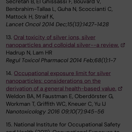
Secretan B, El Ghissassi F, Bouvard V,
Benbrahim-Tallaa L, Guha N, Scoccianti C,
Mattock H, Straif K,
Lancet Oncol 2014 Dec;15(13):1427-1428
13.
Oral toxicity of silver ions, silver
nanoparticles and colloidal silver--a review.
Hadrup N, Lam HR
Regul Toxicol Pharmacol 2014 Feb;68(1):1-7
14.
Occupational exposure limit for silver
nanoparticles: considerations on the
derivation of a general health-based value.
Weldon BA, M Faustman E, Oberdörster G,
Workman T, Griffith WC, Kneuer C, Yu IJ
Nanotoxicology 2016 09;10(7):945-56
15. National Institute for Occupational Safety