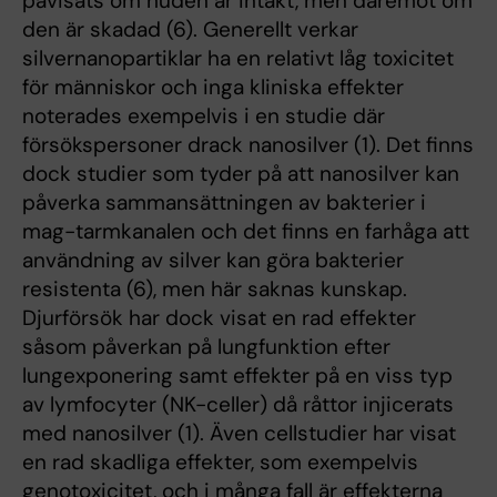
påvisats om huden är intakt, men däremot om
den är skadad (6). Generellt verkar
silvernanopartiklar ha en relativt låg toxicitet
för människor och inga kliniska effekter
noterades exempelvis i en studie där
försökspersoner drack nanosilver (1). Det finns
dock studier som tyder på att nanosilver kan
påverka sammansättningen av bakterier i
mag-tarmkanalen och det finns en farhåga att
användning av silver kan göra bakterier
resistenta (6), men här saknas kunskap.
Djurförsök har dock visat en rad effekter
såsom påverkan på lungfunktion efter
lungexponering samt effekter på en viss typ
av lymfocyter (NK-celler) då råttor injicerats
med nanosilver (1). Även cellstudier har visat
en rad skadliga effekter, som exempelvis
genotoxicitet, och i många fall är effekterna