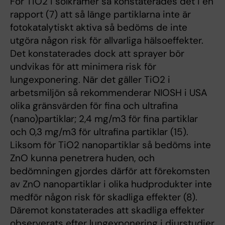
För TiO2 i solkrämer så konstaterades det i en
rapport (7) att så länge partiklarna inte är
fotokatalytiskt aktiva så bedöms de inte
utgöra någon risk för allvarliga hälsoeffekter.
Det konstaterades dock att sprayer bör
undvikas för att minimera risk för
lungexponering. När det gäller TiO2 i
arbetsmiljön så rekommenderar NIOSH i USA
olika gränsvärden för fina och ultrafina
(nano)partiklar; 2,4 mg/m3 för fina partiklar
och 0,3 mg/m3 för ultrafina partiklar (15).
Liksom för TiO2 nanopartiklar så bedöms inte
ZnO kunna penetrera huden, och
bedömningen gjordes därför att förekomsten
av ZnO nanopartiklar i olika hudprodukter inte
medför någon risk för skadliga effekter (8).
Däremot konstaterades att skadliga effekter
observerats efter lungexponering i djurstudier