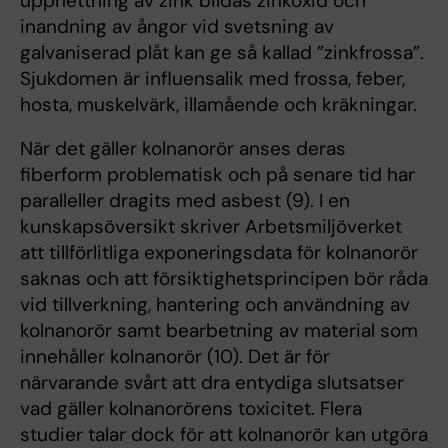
upphettning av zink bildas zinkoxid och
inandning av ångor vid svetsning av
galvaniserad plåt kan ge så kallad ”zinkfrossa”.
Sjukdomen är influensalik med frossa, feber,
hosta, muskelvärk, illamående och kräkningar.
När det gäller kolnanorör anses deras
fiberform problematisk och på senare tid har
paralleller dragits med asbest (9). I en
kunskapsöversikt skriver Arbetsmiljöverket
att tillförlitliga exponeringsdata för kolnanorör
saknas och att försiktighetsprincipen bör råda
vid tillverkning, hantering och användning av
kolnanorör samt bearbetning av material som
innehåller kolnanorör (10). Det är för
närvarande svårt att dra entydiga slutsatser
vad gäller kolnanorörens toxicitet. Flera
studier talar dock för att kolnanorör kan utgöra