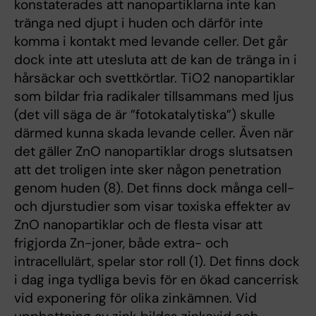
konstaterades att nanopartiklarna inte kan
tränga ned djupt i huden och därför inte
komma i kontakt med levande celler. Det går
dock inte att utesluta att de kan de tränga in i
hårsäckar och svettkörtlar. TiO2 nanopartiklar
som bildar fria radikaler tillsammans med ljus
(det vill säga de är ”fotokatalytiska”) skulle
därmed kunna skada levande celler. Även när
det gäller ZnO nanopartiklar drogs slutsatsen
att det troligen inte sker någon penetration
genom huden (8). Det finns dock många cell-
och djurstudier som visar toxiska effekter av
ZnO nanopartiklar och de flesta visar att
frigjorda Zn-joner, både extra- och
intracellulärt, spelar stor roll (1). Det finns dock
i dag inga tydliga bevis för en ökad cancerrisk
vid exponering för olika zinkämnen. Vid