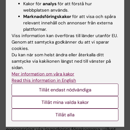
inte kunde klassificeras (12).
Kakor för
analys
för att förstå hur
webbplatsen används.
Marknadsföringskakor
för att visa och spåra
Riskbedömning
relevant innehåll och annonser från externa
plattformar.
Ur hälsorisksynpunkt är det viktigt att skilja på
Viss information kan överföras till länder utanför EU.
nanopartiklar som är “fria” och har möjlighet
Genom att samtycka godkänner du att vi sparar
att ta sig in i kroppen och nanomaterial som
cookies.
är inbäddade i en struktur eller en produkt
Du kan när som helst ändra eller återkalla ditt
och därför inte medför någon nämnvärd
samtycke via kakikonen längst ned till vänster på
sidan.
exponering. Det finns i dag flera faktorer som
Mer information om våra kakor
försvårar riskbedömning av nanopartiklar,
Read this information in English
bland annat saknas i stor utsträckning
Tillåt endast nödvändiga
kunskap om faktiska exponeringsnivåer. Flera
konsumentprodukter kan förväntas komma i
Tillåt mina valda kakor
kontakt med huden (3), men enligt flera
studier utgör oskadad hud en god barriär mot
Tillåt alla
partiklar i nanostorlek. Däremot kan
exponering via inandning förekomma, vilket