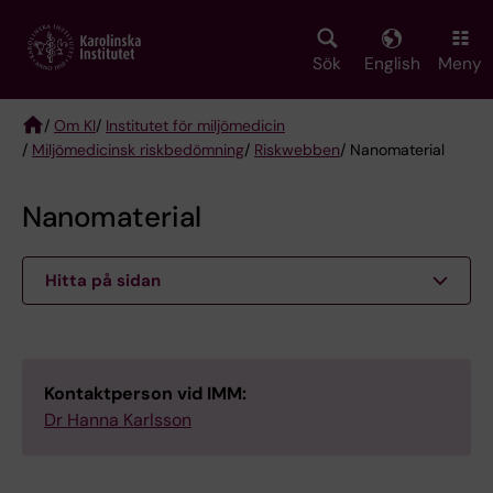
Skip
to
main
Sök
English
Meny
content
/
Om KI
/
Institutet för miljömedicin
/
Miljömedicinsk riskbedömning
/
Riskwebben
/ Nanomaterial
Breadcrumb
Nanomaterial
Hitta på sidan
Kontaktperson vid IMM:
Dr Hanna Karlsson