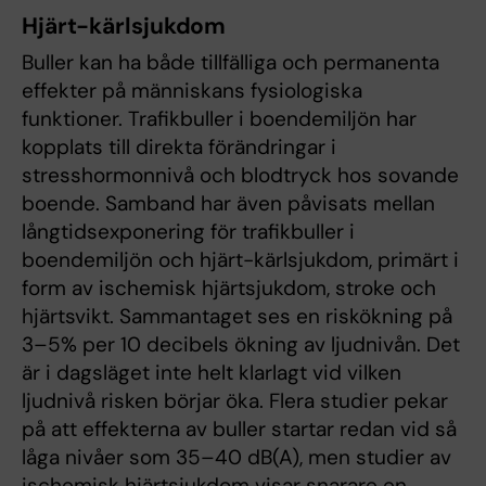
Hjärt-kärlsjukdom
Buller kan ha både tillfälliga och permanenta
effekter på människans fysiologiska
funktioner. Trafikbuller i boendemiljön har
kopplats till direkta förändringar i
stresshormonnivå och blodtryck hos sovande
boende. Samband har även påvisats mellan
långtidsexponering för trafikbuller i
boendemiljön och hjärt-kärlsjukdom, primärt i
form av ischemisk hjärtsjukdom, stroke och
hjärtsvikt. Sammantaget ses en riskökning på
3–5% per 10 decibels ökning av ljudnivån. Det
är i dagsläget inte helt klarlagt vid vilken
ljudnivå risken börjar öka. Flera studier pekar
på att effekterna av buller startar redan vid så
låga nivåer som 35–40 dB(A), men studier av
ischemisk hjärtsjukdom visar snarare en