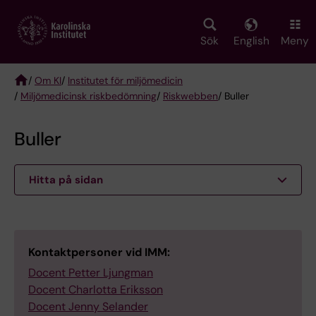
Skip
to
main
Sök
English
Meny
content
/
Om KI
/
Institutet för miljömedicin
/
Miljömedicinsk riskbedömning
/
Riskwebben
/ Buller
Breadcrumb
Buller
Hitta på sidan
Kontaktpersoner vid IMM:
Docent Petter Ljungman
Docent Charlotta Eriksson
Docent Jenny Selander