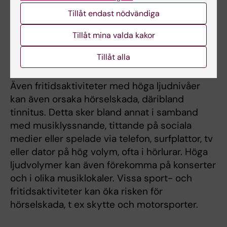
vanligen helt undvikas vid korrekt användning
Tillåt endast nödvändiga
av hörselskydd. Nya studier tyder på att
Tillåt mina valda kakor
yrkesexponering för höga ljudnivåer på
arbetsplatsen (>85dBA) under graviditet kan
Tillåt alla
öka risken för hörselskador hos barnen.
Även fritidsaktiviteter med höga ljudnivåer
kan även orsaka hörselskada, däribland
tinnitus. Detta sker bland annat i samband
med musiklyssnande, tittande på sociala
medier eller spelade via telefon, surfplattor, tv
eller dator på hög volym, ofta i hörlurar. Höga
ljudvolymer kan även förekomma på konserter
och i olika musiklokaler. Vissa sport- och
fritidsaktiviteter kan öka risken för
hörselskada, t ex skytte och motorsporter.