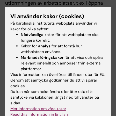
utformningen av arbetsplatser, t ex i öppna
kontorslandskap.
Vi använder kakor (cookies)
På Karolinska Institutets webbplats använder vi
Hörsel
kakor för olika syften:
Nödvändiga
kakor för att webbplatsen ska
Risken för hörselskada ökar med ljudstyrkan
fungera korrekt.
och den tid man vistas i bullret, samt beror
Kakor för
analys
för att förstå hur
även på ljudets karaktär. Det finns en stor
webbplatsen används.
variation i känsligheten för buller mellan olika
Marknadsföringskakor
för att visa och spåra
individer.
relevant innehåll och annonser från externa
plattformar.
Enligt Arbetsmiljöverkets rapporter utgörs ca
Viss information kan överföras till länder utanför EU.
Genom att samtycka godkänner du att vi sparar
10–15% av arbetssjukdomarna årligen av
cookies.
hörselnedsättning till följd av bullerexponering
Du kan när som helst ändra eller återkalla ditt
på arbetsplatsen. Den exakta andelen kan
samtycke via kakikonen längst ned till vänster på
dock variera något mellan år och beroende på
sidan.
bransch och är högre i mansdominerade
Mer information om våra kakor
yrken än i kvinnodominerande. Risken kan
Read this information in English