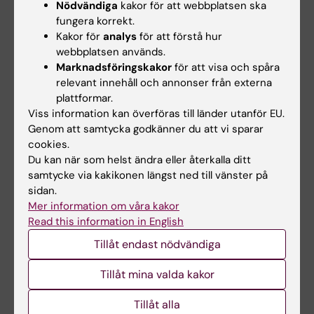
Nödvändiga
kakor för att webbplatsen ska
fungera korrekt.
Effekter av nano- och mikroplaster
Kakor för
analys
för att förstå hur
I samhället idag är det mycket fokus på så
webbplatsen används.
kallade nano- och mikroplaster – små
Marknadsföringskakor
för att visa och spåra
plastfragment som finns i luft, vatten och i
relevant innehåll och annonser från externa
maten vi äter. I ett pågående projekt studerar
plattformar.
Viss information kan överföras till länder utanför EU.
vi om mikro- och nanoplaster kan orsaka
Genom att samtycka godkänner du att vi sparar
skadliga effekter på odlade celler. De första
cookies.
resultaten visar låg toxicitet i korttidsstudier. I
Du kan när som helst ändra eller återkalla ditt
ett nytt projekt (finansierat av
samtycke via kakikonen längst ned till vänster på
Energimyndigheten) kommer vi studera
sidan.
effekter av partiklar från däckslitage.
Mer information om våra kakor
Read this information in English
Hudsensibiliserande egenskaper hos
Tillåt endast nödvändiga
kemikalier och blandningar
Tillåt mina valda kakor
Den som har hudkontakt med
allergiframkallande ämnen kan utveckla
Tillåt alla