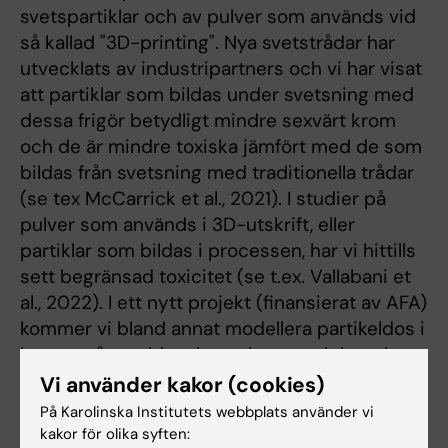
svetspartiklar och av pulver som används vid
så kallad "3D-printing". Nya svetstrådar har
utvecklats av industripartners och vi har visat
att partiklar som bildas under svetsning med
dessa frigör betydligt mindre sexvärt krom
och de är mindre toxiska jämfört med de som
bildas från svetsning med traditionella trådar
(se tex McCarrick et al., 2021). I studier på
pulver som används i 3D-utskrift, eller
partiklar som bildas i processen, har vi hittills
sett begränsad toxicitet (se t.ex. Vallabani et
al., 2022). I ett nytt projekt (finansierat av AFA)
kommer vi bland annat modellera partikeldos i
lungan på utvalda arbetsplatser och koppla
dosen till sjukdomsrisk. Vi kommer också
Vi använder kakor (cookies)
studera möjliga immunosuppresiva effekter
På Karolinska Institutets webbplats använder vi
av svetspartiklar.
kakor för olika syften: