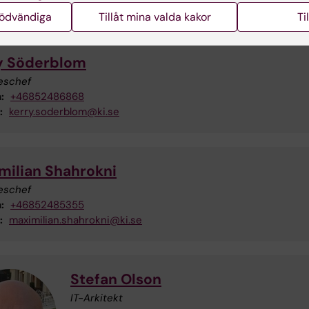
nödvändiga
Tillåt mina valda kakor
Ti
y Söderblom
eschef
:
+46852486868
:
kerry.soderblom@ki.se
milian Shahrokni
eschef
:
+46852485355
:
maximilian.shahrokni@ki.se
Stefan Olson
IT-Arkitekt