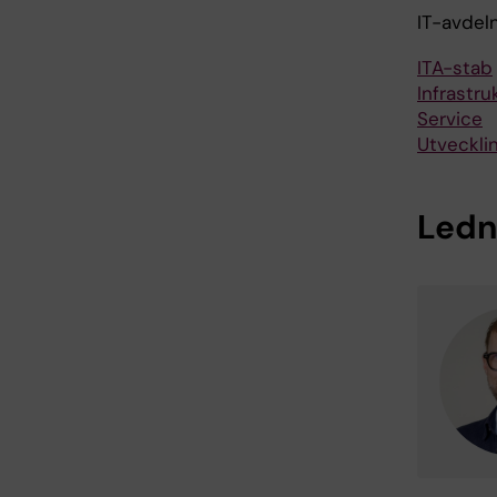
IT-avdel
ITA-stab
Infrastru
Service
Utvecklin
Ledn