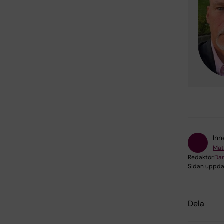
Inn
Mat
Redaktör:
Dan
Sidan uppda
Dela