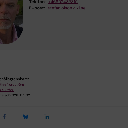
Telefon:
+46852485315
E-post:
stefan.olson@ki.se
ehållsgranskare:
tias Nordström
iel Ståhl
terad:
2026-07-02