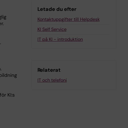
Letade du efter
lig
Kontaktuppgifter till Helpdesk
r.
KI Self Service
IT på KI - introduktion
.
.
Relaterat
bildning
IT och telefoni
ör KI:s