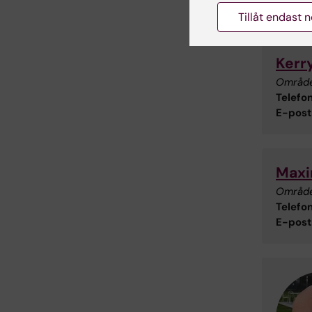
Tillåt endast 
Kerr
Områd
Telefon
E-post
Maxi
Områd
Telefon
E-post