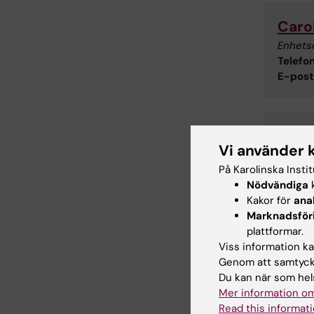
Caro
Enhets
Telefon
E-post
Fred
Vi använder 
IT-Säke
På Karolinska Insti
Telefon
Nödvändiga
k
E-post
Kakor för
ana
Marknadsför
plattformar.
Viss information kan
Genom att samtycka
Du kan när som hels
Mer information om
Read this informati