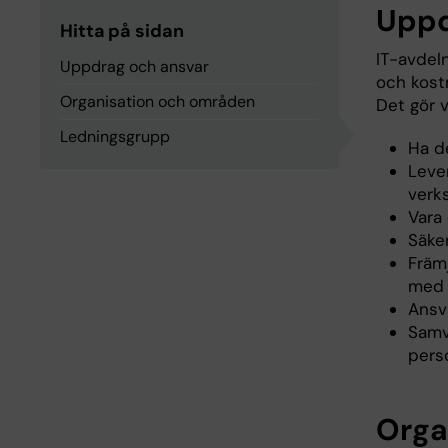
Uppd
Hitta på sidan
IT-avdeln
Uppdrag och ansvar
och kostn
Organisation och områden
Det gör 
Ledningsgrupp
Ha d
Leve
verk
Vara
Säke
Främ
med h
Ansva
Samv
perso
Orga