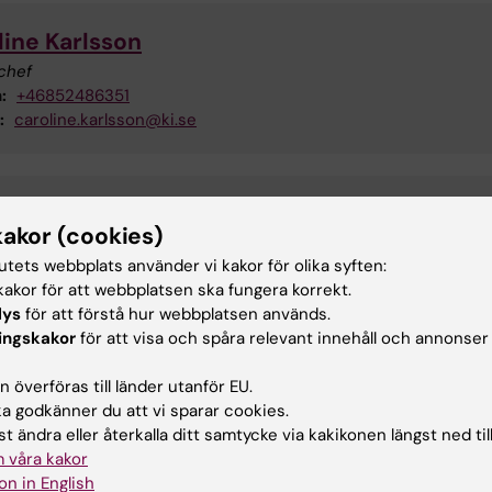
line Karlsson
chef
:
+46852486351
:
caroline.karlsson@ki.se
rik Wallström
kakor (cookies)
rhetsspecialist
tutets webbplats använder vi kakor för olika syften:
:
+46852486572
akor för att webbplatsen ska fungera korrekt.
:
fredrik.wallstrom@ki.se
lys
för att förstå hur webbplatsen används.
ingskakor
för att visa och spåra relevant innehåll och annonser
Fredrik von Feilitzen
 överföras till länder utanför EU.
 godkänner du att vi sparar cookies.
Områdeschef
t ändra eller återkalla ditt samtycke via kakikonen längst ned til
Telefon:
+46852487032
 våra kakor
E-post:
fredrik.von.feilitzen@ki.se
on in English