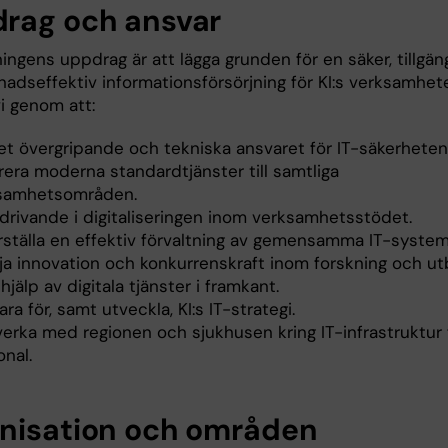
rag och ansvar
ingens uppdrag är att lägga grunden för en säker, tillgäng
adseffektiv informationsförsörjning för KI:s verksamhete
vi genom att:
et övergripande och tekniska ansvaret för IT-säkerheten
rera moderna standardtjänster till samtliga
samhetsområden.
 drivande i digitaliseringen inom verksamhetsstödet.
rställa en effektiv förvaltning av gemensamma IT-system
ja innovation och konkurrenskraft inom forskning och ut
jälp av digitala tjänster i framkant.
ra för, samt utveckla, KI:s IT-strategi.
erka med regionen och sjukhusen kring IT-infrastruktur f
nal.
nisation och områden