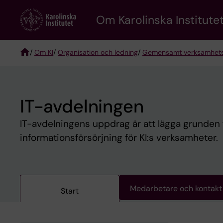
Skip
Om Karolinska Institutet
to
main
content
/
Om KI
/
Organisation och ledning
/
Gemensamt verksamhet
Breadcrumb
IT-avdelningen
IT-avdelningens uppdrag är att lägga grunden fö
informationsförsörjning för KI:s verksamheter.
Medarbetare och kontakt
Start