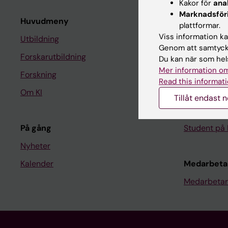
Kakor för
ana
Marknadsför
Huvudmeny
Student
plattformar.
Viss information kan
Utbildning
Ladok
Genom att samtycka
Forskarutbildning
Canvas
Du kan när som hels
Mer information om
Forskning
Schema
Read this informati
Om KI
Studentmej
Tillåt endast 
Kurs- och 
På gång
Student på 
Nyheter
Kalender
Medarbeta
Medarbetar