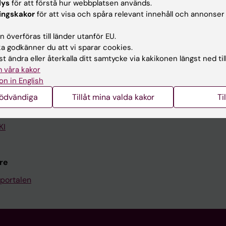
lys
för att förstå hur webbplatsen används.
ingskakor
för att visa och spåra relevant innehåll och annonser
Kontakta och besök KI
 överföras till länder utanför EU.
Universitetsbiblioteket
 godkänner du att vi sparar cookies.
Stöd forskning och utbildning
t ändra eller återkalla ditt samtycke via kakikonen längst ned til
 våra kakor
Jobba på KI
on in English
len
Karolinska Institutet Innovati
nödvändiga
Tillåt mina valda kakor
Ti
programwebbar
Kontakta presstjänsten
KI
re
portalen