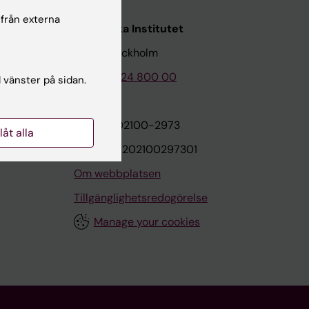
 från externa
Karolinska Institutet
171 77 Stockholm
Tel: 08-524 800 00
l vänster på sidan.
on
Org.nr: 202100-2973
llåt alla
VAT.nr: SE202100297301
Om webbplatsen
Tillgänglighetsredogörelse
Manage your cookies