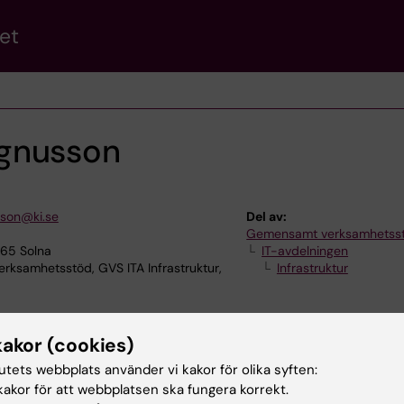
et
gnusson
son@ki.se
Del av:
Gemensamt verksamhetss
165 Solna
IT-avdelningen
samhetsstöd, GVS ITA Infrastruktur,
Infrastruktur
kakor (cookies)
tutets webbplats använder vi kakor för olika syften:
akor för att webbplatsen ska fungera korrekt.