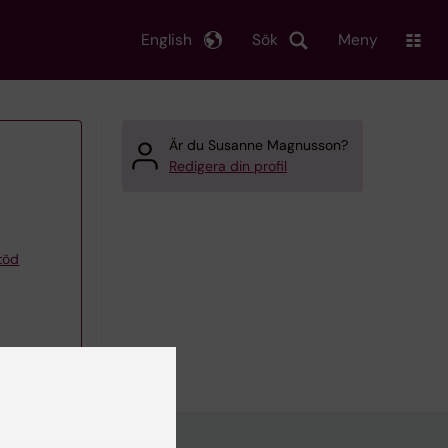
English
Sök
Meny
Är du Susanne Magnusson?
Redigera din profil
töd