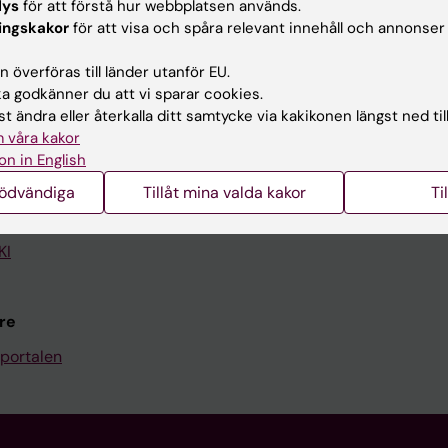
lys
för att förstå hur webbplatsen används.
ingskakor
för att visa och spåra relevant innehåll och annonser
Kontakta och besök KI
 överföras till länder utanför EU.
Universitetsbiblioteket
 godkänner du att vi sparar cookies.
Stöd forskning och utbildning
t ändra eller återkalla ditt samtycke via kakikonen längst ned til
 våra kakor
Jobba på KI
on in English
len
Karolinska Institutet Innovati
nödvändiga
Tillåt mina valda kakor
Ti
programwebbar
Kontakta presstjänsten
KI
re
portalen