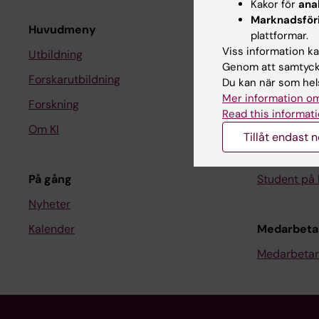
Kakor för
ana
Marknadsför
Huvudmeny
Student
plattformar.
Viss information kan
Utbildning
Ladok
Genom att samtycka
Forskarutbildning
Canvas
Du kan när som hels
Mer information om
Forskning
Schema
Read this informati
Om KI
Studentmej
Tillåt endast 
Kurs- och 
På gång
Student på 
Nyheter
Kalender
Medarbeta
Medarbetar