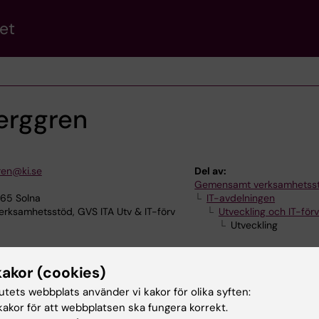
et
erggren
ren@ki.se
Del av:
Gemensamt verksamhetss
165 Solna
IT-avdelningen
ksamhetsstöd, GVS ITA Utv & IT-förv
Utveckling och IT-förv
Utveckling
kakor (cookies)
tutets webbplats använder vi kakor för olika syften:
akor för att webbplatsen ska fungera korrekt.