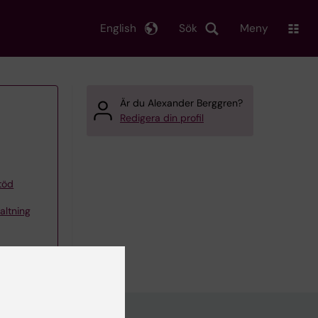
English
Sök
Meny
Är du Alexander Berggren?
Redigera din profil
töd
altning