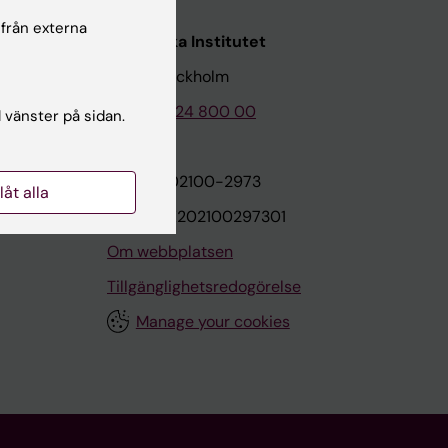
 från externa
Karolinska Institutet
171 77 Stockholm
Tel: 08-524 800 00
l vänster på sidan.
on
Org.nr: 202100-2973
llåt alla
VAT.nr: SE202100297301
Om webbplatsen
Tillgänglighetsredogörelse
Manage your cookies