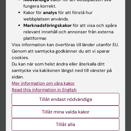
Kalender
fungera korrekt.
Kakor för
analys
för att förstå hur
webbplatsen används.
Student
Marknadsföringskakor
för att visa och spåra
Ladok
relevant innehåll och annonser från externa
plattformar.
Canvas
Viss information kan överföras till länder utanför EU.
Schema
Genom att samtycka godkänner du att vi sparar
cookies.
Studentmejlen
Du kan när som helst ändra eller återkalla ditt
Kurs- och programwebbar
samtycke via kakikonen längst ned till vänster på
sidan.
Student på KI
Mer information om våra kakor
Read this information in English
Medarbetare
Tillåt endast nödvändiga
Medarbetarportalen
Tillåt mina valda kakor
Kontakta och besök KI
Tillåt alla