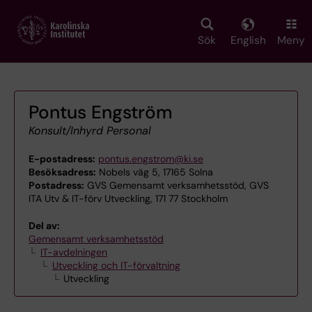
Skip
to
main
Sök
English
Meny
content
Pontus Engström
Konsult/Inhyrd Personal
E-postadress:
pontus.engstrom@ki.se
Besöksadress:
Nobels väg 5, 17165 Solna
Postadress:
GVS Gemensamt verksamhetsstöd, GVS
ITA Utv & IT-förv Utveckling, 171 77 Stockholm
Del av:
Gemensamt verksamhetsstöd
IT-avdelningen
Utveckling och IT-förvaltning
Utveckling