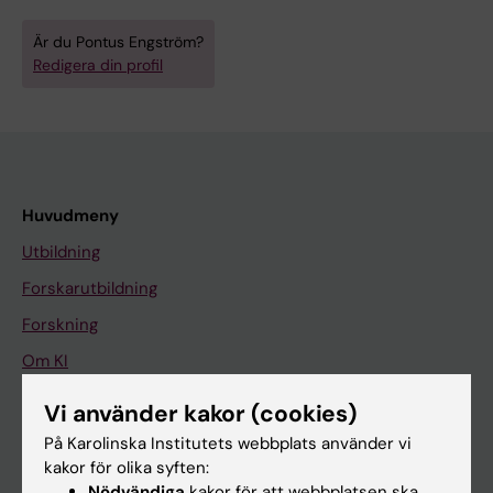
Är du Pontus Engström?
Redigera din profil
Huvudmeny
Utbildning
Forskarutbildning
Forskning
Om KI
Vi använder kakor (cookies)
På gång
På Karolinska Institutets webbplats använder vi
kakor för olika syften:
Nyheter
Nödvändiga
kakor för att webbplatsen ska