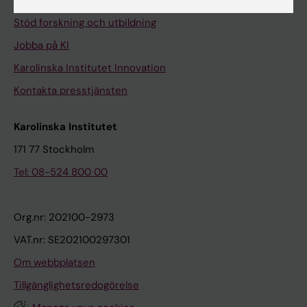
Universitetsbiblioteket
Stöd forskning och utbildning
Jobba på KI
Karolinska Institutet Innovation
Kontakta presstjänsten
Karolinska Institutet
171 77 Stockholm
Tel: 08-524 800 00
Org.nr: 202100-2973
VAT.nr: SE202100297301
Om webbplatsen
Tillgänglighetsredogörelse