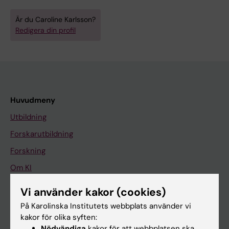
Är du Caroline Karlsson?
Redigera din profil
Huvudmeny
Utbildning
Forskarutbildning
Forskning
Om KI
Vi använder kakor (cookies)
På gång
På Karolinska Institutets webbplats använder vi
kakor för olika syften:
Nyheter
Nödvändiga
kakor för att webbplatsen ska