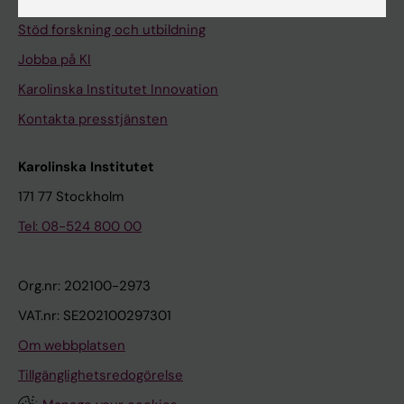
Universitetsbiblioteket
Stöd forskning och utbildning
Jobba på KI
Karolinska Institutet Innovation
Kontakta presstjänsten
Karolinska Institutet
171 77 Stockholm
Tel: 08-524 800 00
Org.nr: 202100-2973
VAT.nr: SE202100297301
Om webbplatsen
Tillgänglighetsredogörelse