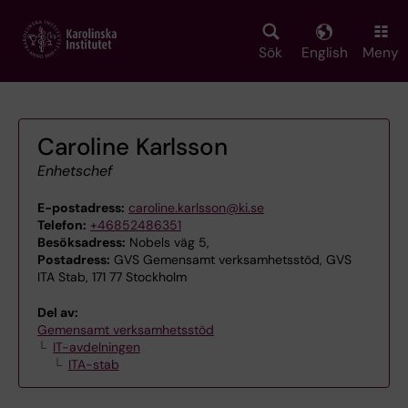
Skip
to
main
Sök
English
Meny
content
Caroline Karlsson
Enhetschef
E-postadress:
caroline.karlsson@ki.se
Telefon:
+46852486351
Besöksadress:
Nobels väg 5,
Postadress:
GVS Gemensamt verksamhetsstöd, GVS
ITA Stab, 171 77 Stockholm
Del av:
Gemensamt verksamhetsstöd
IT-avdelningen
ITA-stab