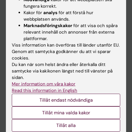
Kalender
fungera korrekt.
Kakor för
analys
för att förstå hur
webbplatsen används.
Student
Marknadsföringskakor
för att visa och spåra
Ladok
relevant innehåll och annonser från externa
plattformar.
Canvas
Viss information kan överföras till länder utanför EU.
Schema
Genom att samtycka godkänner du att vi sparar
cookies.
Studentmejlen
Du kan när som helst ändra eller återkalla ditt
Kurs- och programwebbar
samtycke via kakikonen längst ned till vänster på
sidan.
Student på KI
Mer information om våra kakor
Read this information in English
Medarbetare
Tillåt endast nödvändiga
Medarbetarportalen
Tillåt mina valda kakor
Kontakta och besök KI
Tillåt alla