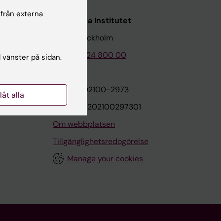
 från externa
Karolinska Institutet
171 77 Stockholm
Tel: 08-524 800 00
l vänster på sidan.
on
Org.nr: 202100-2973
llåt alla
VAT.nr: SE202100297301
Om webbplatsen
Tillgänglighetsredogörelse
Manage your cookies