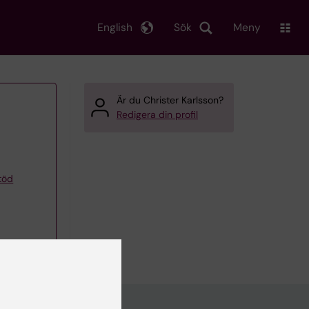
English
Sök
Meny
Är du Christer Karlsson?
Redigera din profil
töd