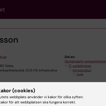
et
lsson
ki.se
Del av:
Gemensamt verksamhetss
165 Solna
IT-avdelningen
ksamhetsstöd, GVS ITA Infrastruktur
Infrastruktur
Drift
kakor (cookies)
tutets webbplats använder vi kakor för olika syften:
akor för att webbplatsen ska fungera korrekt.