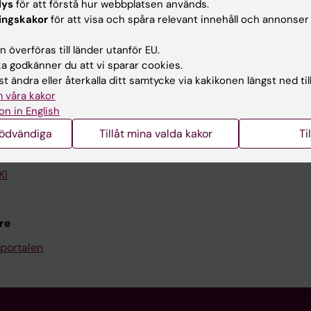
lys
för att förstå hur webbplatsen används.
ingskakor
för att visa och spåra relevant innehåll och annonser
Kontakta och besök KI
 överföras till länder utanför EU.
Universitetsbiblioteket
 godkänner du att vi sparar cookies.
Stöd forskning och utbildning
t ändra eller återkalla ditt samtycke via kakikonen längst ned til
 våra kakor
Jobba på KI
on in English
len
Karolinska Institutet Innovati
nödvändiga
Tillåt mina valda kakor
Ti
programwebbar
Kontakta presstjänsten
KI
re
portalen