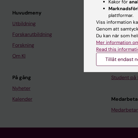
Kakor för
ana
Marknadsför
Huvudmeny
Student
plattformar.
Viss information kan
Utbildning
Ladok
Genom att samtycka
Forskarutbildning
Canvas
Du kan när som hels
Mer information om
Forskning
Schema
Read this informati
Om KI
Studentmej
Tillåt endast 
Kurs- och 
På gång
Student på 
Nyheter
Kalender
Medarbeta
Medarbetar