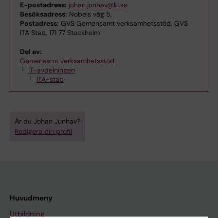
E-postadress:
johan.junhav@ki.se
Besöksadress:
Nobels väg 5,
Postadress:
GVS Gemensamt verksamhetsstöd, GVS
ITA Stab, 171 77 Stockholm
Del av:
Gemensamt verksamhetsstöd
IT-avdelningen
ITA-stab
Är du Johan Junhav?
Redigera din profil
Huvudmeny
Utbildning