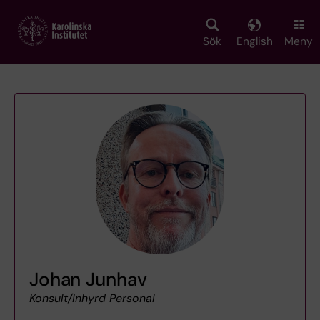
Skip
to
main
Sök
English
Meny
content
Johan Junhav
Konsult/Inhyrd Personal