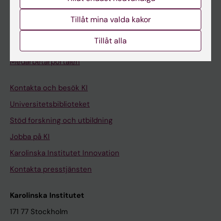
Student på KI
Tillåt mina valda kakor
Tillåt alla
Medarbetare
Medarbetarportalen
Kontakta och besök KI
Universitetsbiblioteket
Stöd forskning och utbildning
Jobba på KI
Karolinska Institutet Innovation
Kontakta presstjänsten
Karolinska Institutet
171 77 Stockholm