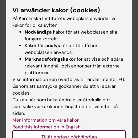
Forskarutbildning
Vi använder kakor (cookies)
Forskning
På Karolinska Institutets webbplats använder vi
kakor för olika syften:
Om KI
Nödvändiga
kakor för att webbplatsen ska
fungera korrekt.
Kakor för
analys
för att förstå hur
På gång
webbplatsen används.
Nyheter
Marknadsföringskakor
för att visa och spåra
relevant innehåll och annonser från externa
Kalender
plattformar.
Viss information kan överföras till länder utanför EU.
Student
Genom att samtycka godkänner du att vi sparar
cookies.
Ladok
Du kan när som helst ändra eller återkalla ditt
Canvas
samtycke via kakikonen längst ned till vänster på
sidan.
Schema
Mer information om våra kakor
Studentmejlen
Read this information in English
Kurs- och programwebbar
Tillåt endast nödvändiga