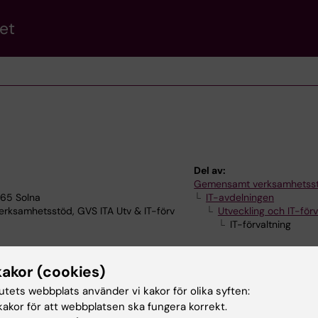
et
Del av:
Gemensamt verksamhetss
165 Solna
IT-avdelningen
ksamhetsstöd, GVS ITA Utv & IT-förv
Utveckling och IT-förv
IT-förvaltning
kakor (cookies)
tutets webbplats använder vi kakor för olika syften:
akor för att webbplatsen ska fungera korrekt.