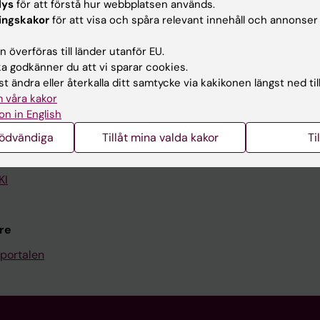
lys
för att förstå hur webbplatsen används.
ingskakor
för att visa och spåra relevant innehåll och annonser
Kontakta och besök KI
 överföras till länder utanför EU.
Universitetsbiblioteket
 godkänner du att vi sparar cookies.
Stöd forskning och utbildning
t ändra eller återkalla ditt samtycke via kakikonen längst ned til
 våra kakor
Jobba på KI
on in English
len
Karolinska Institutet Innovati
nödvändiga
Tillåt mina valda kakor
Ti
programwebbar
Kontakta presstjänsten
KI
re
portalen