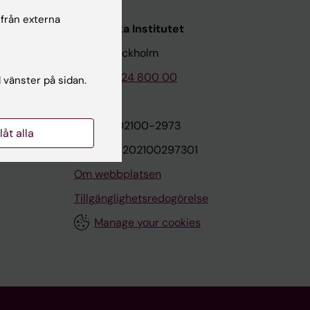
 från externa
Karolinska Institutet
171 77 Stockholm
Tel: 08-524 800 00
l vänster på sidan.
on
Org.nr: 202100-2973
llåt alla
VAT.nr: SE202100297301
Om webbplatsen
Tillgänglighetsredogörelse
Manage your cookies