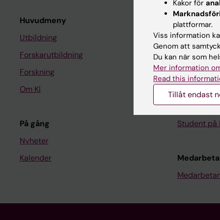
Kakor för
ana
Marknadsför
Huvudmeny
Student
plattformar.
Viss information kan
Utbildning
Ladok
Genom att samtycka
Forskarutbildning
Canvas
Du kan när som hels
Mer information om
Forskning
Schema
Read this informati
Om KI
Studentmej
Tillåt endast 
Kurs- och 
På gång
Student på 
Nyheter
Kalender
Medarbeta
Medarbetar