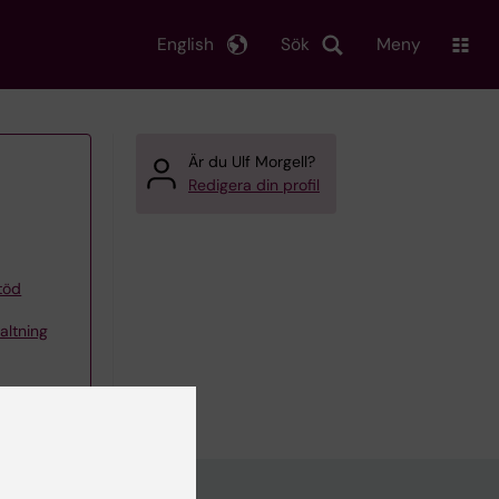
English
Sök
Meny
Är du Ulf Morgell?
Redigera din profil
töd
altning