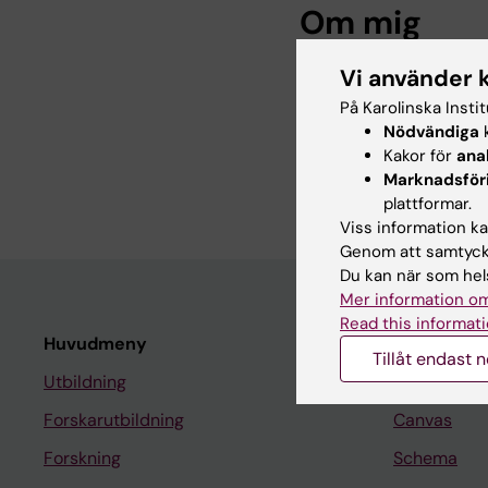
Om mig
Vi använder 
Jag arbetar som enhe
för frågor som rör bla
På Karolinska Insti
IT-system. Jag har ar
Nödvändiga
k
ursprungligen från e
Kakor för
ana
Linnéuniversitet utgö
Marknadsför
plattformar.
Viss information kan
Genom att samtycka
Du kan när som hels
Mer information om
Read this informati
Huvudmeny
Student
Tillåt endast 
Utbildning
Ladok
Forskarutbildning
Canvas
Forskning
Schema