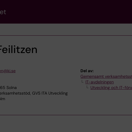
et
eilitzen
zen@ki.se
Del av:
Gemensamt verksamhetss
IT-avdelningen
165 Solna
Utveckling och IT-förv
ksamhetsstöd, GVS ITA Utveckling
olm