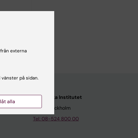
 från externa
l vänster på sidan.
Karolinska Institutet
llåt alla
171 77 Stockholm
Tel: 08-524 800 00