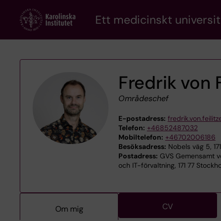
Skip
Ett medicinskt universit
to
main
content
Fredrik von F
Områdeschef
E-postadress:
fredrik.von.feilit
Telefon:
+46852487032
Mobiltelefon:
+46702006186
Besöksadress:
Nobels väg 5, 17
Postadress:
GVS Gemensamt ver
och IT-förvaltning, 171 77 Stockh
CV
Om mig