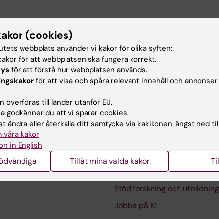
kakor (cookies)
tschef på UF/ITA sedan juni 2020 och här ansvarar jag
nd annat IT-utveckling och förvaltning av
tutets webbplats använder vi kakor för olika syften:
betat som chef och ledare i tolv år och kommer
akor för att webbplatsen ska fungera korrekt.
konomisidan, där en magisterexamen vid
lys
för att förstå hur webbplatsen används.
r bas.
ingskakor
för att visa och spåra relevant innehåll och annonser
 överföras till länder utanför EU.
 godkänner du att vi sparar cookies.
t ändra eller återkalla ditt samtycke via kakikonen längst ned til
 våra kakor
on in English
Kontakta och besök KI
nödvändiga
Tillåt mina valda kakor
Ti
Universitetsbiblioteket
Stöd forskning och utbildning
Jobba på KI