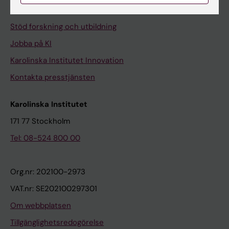
Universitetsbiblioteket
Stöd forskning och utbildning
Jobba på KI
Karolinska Institutet Innovation
Kontakta presstjänsten
Karolinska Institutet
171 77 Stockholm
Tel: 08-524 800 00
Org.nr: 202100-2973
VAT.nr: SE202100297301
Om webbplatsen
Tillgänglighetsredogörelse