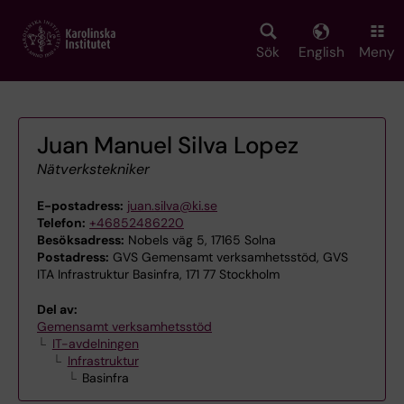
Skip
to
main
Sök
English
Meny
content
Juan Manuel Silva Lopez
Nätverkstekniker
E-postadress:
juan.silva@ki.se
Telefon:
+46852486220
Besöksadress:
Nobels väg 5, 17165 Solna
Postadress:
GVS Gemensamt verksamhetsstöd, GVS
ITA Infrastruktur Basinfra, 171 77 Stockholm
Del av:
Gemensamt verksamhetsstöd
IT-avdelningen
Infrastruktur
Basinfra