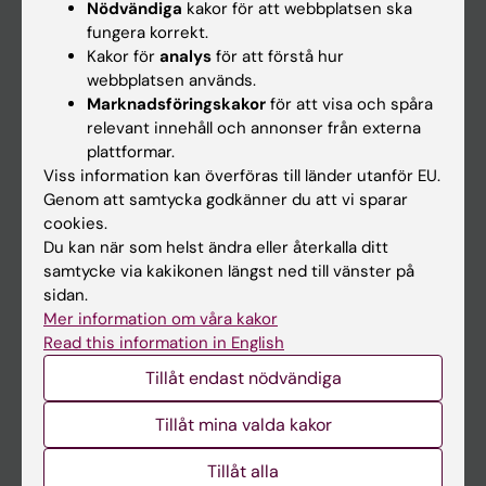
Nödvändiga
kakor för att webbplatsen ska
fungera korrekt.
Kalender
Kakor för
analys
för att förstå hur
webbplatsen används.
Student
Marknadsföringskakor
för att visa och spåra
Ladok
relevant innehåll och annonser från externa
plattformar.
Canvas
Viss information kan överföras till länder utanför EU.
Schema
Genom att samtycka godkänner du att vi sparar
cookies.
Studentmejlen
Du kan när som helst ändra eller återkalla ditt
Kurs- och programwebbar
samtycke via kakikonen längst ned till vänster på
sidan.
Student på KI
Mer information om våra kakor
Read this information in English
Medarbetare
Tillåt endast nödvändiga
Medarbetarportalen
Tillåt mina valda kakor
Kontakta och besök KI
Tillåt alla