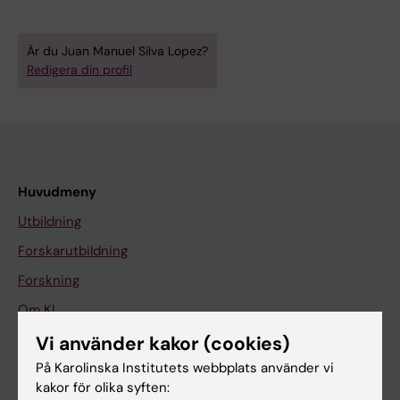
Är du Juan Manuel Silva Lopez?
Redigera din profil
Huvudmeny
Utbildning
Forskarutbildning
Forskning
Om KI
Vi använder kakor (cookies)
På Karolinska Institutets webbplats använder vi
På gång
kakor för olika syften:
Nyheter