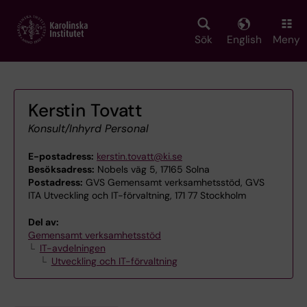
Skip
to
main
Sök
English
Meny
content
Kerstin Tovatt
Konsult/Inhyrd Personal
E-postadress:
kerstin.tovatt@ki.se
Besöksadress:
Nobels väg 5, 17165 Solna
Postadress:
GVS Gemensamt verksamhetsstöd, GVS
ITA Utveckling och IT-förvaltning, 171 77 Stockholm
Del av:
Gemensamt verksamhetsstöd
IT-avdelningen
Utveckling och IT-förvaltning