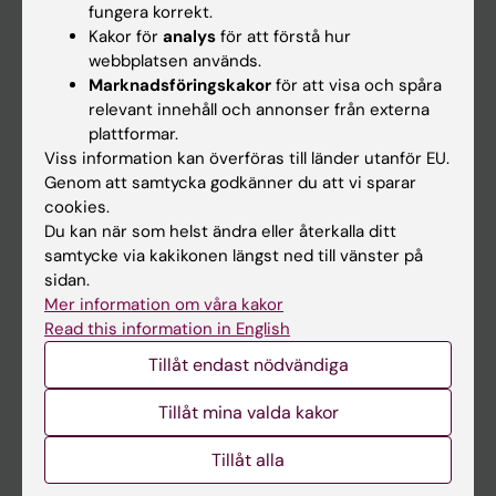
fungera korrekt.
Kakor för
analys
för att förstå hur
Student
webbplatsen används.
Marknadsföringskakor
för att visa och spåra
Ladok
relevant innehåll och annonser från externa
Canvas
plattformar.
Viss information kan överföras till länder utanför EU.
Schema
Genom att samtycka godkänner du att vi sparar
Studentmejlen
cookies.
Du kan när som helst ändra eller återkalla ditt
Kurs- och programwebbar
samtycke via kakikonen längst ned till vänster på
Student på KI
sidan.
Mer information om våra kakor
Read this information in English
Medarbetare
Tillåt endast nödvändiga
Medarbetarportalen
Tillåt mina valda kakor
Kontakta och besök KI
Tillåt alla
Universitetsbiblioteket