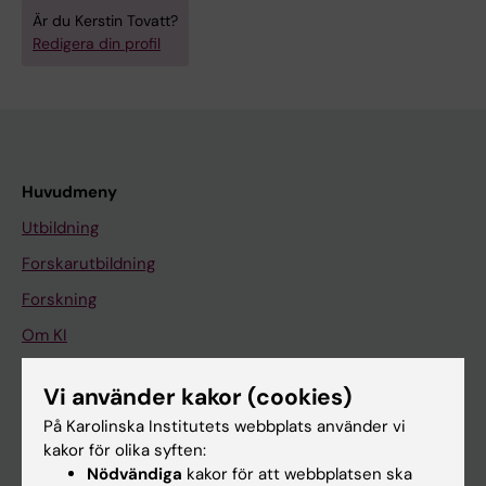
Är du Kerstin Tovatt?
Redigera din profil
Huvudmeny
Utbildning
Forskarutbildning
Forskning
Om KI
Vi använder kakor (cookies)
På gång
På Karolinska Institutets webbplats använder vi
Nyheter
kakor för olika syften:
Nödvändiga
kakor för att webbplatsen ska
Kalender