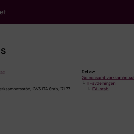
et
ts
.se
Del av:
Gemensamt verksamhetss
IT-avdelningen
samhetsstöd, GVS ITA Stab, 171 77
ITA-stab