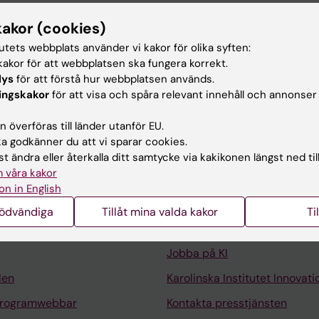
kakor (cookies)
et, arkitektur och test på centrala IT-avdelningen. Jag ä
tutets webbplats använder vi kakor för olika syften:
ud för
akor för att webbplatsen ska fungera korrekt.
lys
för att förstå hur webbplatsen används.
ingskakor
för att visa och spåra relevant innehåll och annonser
 överföras till länder utanför EU.
 godkänner du att vi sparar cookies.
t ändra eller återkalla ditt samtycke via kakikonen längst ned til
 våra kakor
Kontakta och besök KI
on in English
Universitetsbiblioteket
nödvändiga
Tillåt mina valda kakor
Ti
Stöd forskning och utbildning
Jobba på KI
len
Karolinska Institutet Innovati
programwebbar
Kontakta presstjänsten