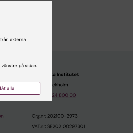
r
 från externa
l vänster på sidan.
Karolinska Institutet
171 77 Stockholm
llåt alla
Tel: 08-524 800 00
on
Org.nr: 202100-2973
VAT.nr: SE202100297301