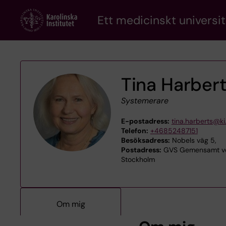
Skip
Ett medicinskt universit
to
main
content
Tina Harber
Systemerare
E-postadress:
tina.harberts@ki
Telefon:
+46852487151
Besöksadress:
Nobels väg 5,
Postadress:
GVS Gemensamt verk
Stockholm
Om mig