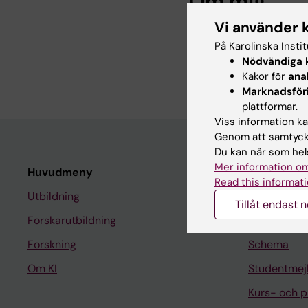
Om mig
Vi använder 
Jag arbetar med kvalit
På Karolinska Insti
dessutom skyddsomb
Nödvändiga
k
ITA.
Kakor för
ana
Marknadsför
plattformar.
Viss information kan
Genom att samtycka
Du kan när som hels
Mer information om
Huvudmeny
Student
Read this informati
Utbildning
Ladok
Tillåt endast 
Forskarutbildning
Canvas
Forskning
Schema
Om KI
Studentmej
Kurs- och 