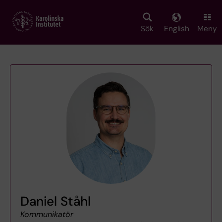
Skip
to
main
Sök
English
Meny
content
Daniel Ståhl
Kommunikatör