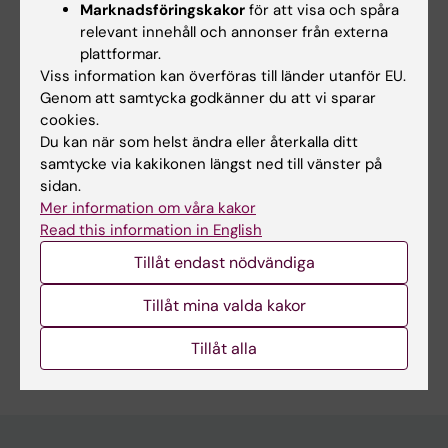
Marknadsföringskakor
för att visa och spåra
Coachade kommunikation, Sveriges
relevant innehåll och annonser från externa
Kommunikatörer
plattformar.
Videoredigering i After Effects,
Viss information kan överföras till länder utanför EU.
Högskolan för lärande och
Genom att samtycka godkänner du att vi sparar
kommunikation, JU
cookies.
Du kan när som helst ändra eller återkalla ditt
Digital bildbehandling, Högskolan för
samtycke via kakikonen längst ned till vänster på
lärande och kommunikation, JU
sidan.
Mer information om våra kakor
Read this information in English
Länkar:
Tillåt endast nödvändiga
Verksamhetsrelationer, IT-forskningsstöd och tjänster
IT och telefoni
Tillåt mina valda kakor
Är du Daniel Ståhl?
Tillåt alla
Redigera din profil