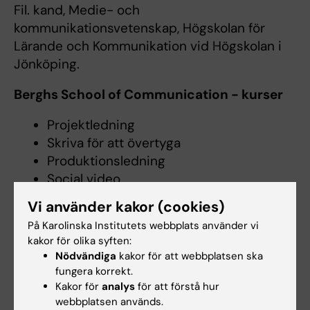
Fil. kand, Medie- och
kommunikationsvetenskap, Högskolan för
Lärande och Kommunikation vid Högskolan i
Jönköping.
Berghs School of Communication - kurser
Projektledning
Skriva för att övertyga
Produktionsledning
Social video
Marknadsföring på Facebook och
Vi använder kakor (cookies)
Instagram
På Karolinska Institutets webbplats använder vi
Övriga kurser
kakor för olika syften:
Nödvändiga
kakor för att webbplatsen ska
Masterclass AI – bemästra AI för att
fungera korrekt.
skapa, analysera och innovera, Bonnier
Kakor för
analys
för att förstå hur
Akademi
webbplatsen används.