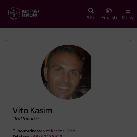
Skip
to
main
Sök
English
Meny
content
Vito Kasim
Drifttekniker
E-postadress:
vito.kasim@ki.se
Telefon:
+46852486526