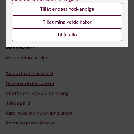
Studentmejlen
Tillåt endast nödvändiga
Kurs- och programwebbar
Tillåt mina valda kakor
Student på KI
Tillåt alla
Medarbetare
Medarbetarportalen
Kontakta och besök KI
Universitetsbiblioteket
Stöd forskning och utbildning
Jobba på KI
Karolinska Institutet Innovation
Kontakta presstjänsten