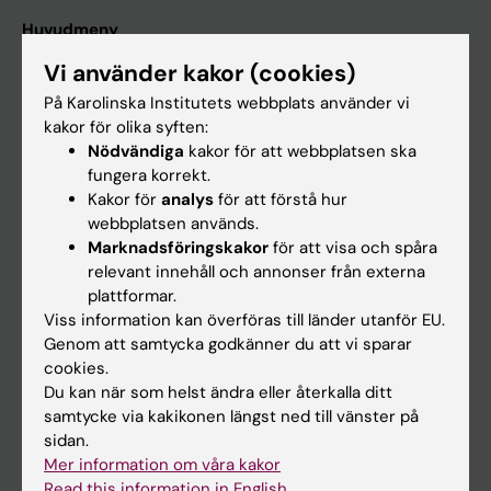
Huvudmeny
Utbildning
Vi använder kakor (cookies)
Forskarutbildning
På Karolinska Institutets webbplats använder vi
kakor för olika syften:
Forskning
Nödvändiga
kakor för att webbplatsen ska
Om KI
fungera korrekt.
Kakor för
analys
för att förstå hur
webbplatsen används.
På gång
Marknadsföringskakor
för att visa och spåra
relevant innehåll och annonser från externa
Nyheter
plattformar.
Kalender
Viss information kan överföras till länder utanför EU.
Genom att samtycka godkänner du att vi sparar
cookies.
Student
Du kan när som helst ändra eller återkalla ditt
Ladok
samtycke via kakikonen längst ned till vänster på
sidan.
Canvas
Mer information om våra kakor
Schema
Read this information in English