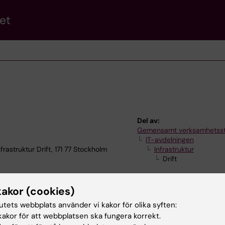
et
Del av:
Gemensamt verksamhetss
IT-avdelningen
struktur Drift, 171 77 Stockholm
Infrastruktur
Drift
kakor (cookies)
tutets webbplats använder vi kakor för olika syften:
akor för att webbplatsen ska fungera korrekt.