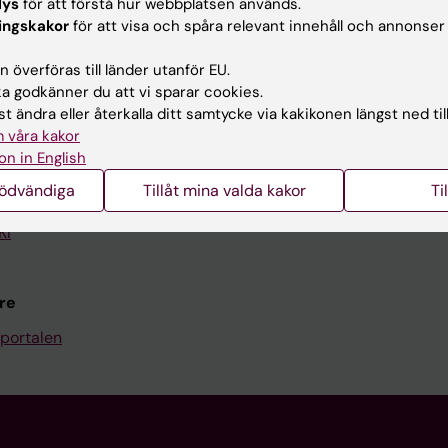
lys
för att förstå hur webbplatsen används.
Kontakta och besök KI
ingskakor
för att visa och spåra relevant innehåll och annonser
Universitetsbiblioteket
 överföras till länder utanför EU.
 godkänner du att vi sparar cookies.
Stöd forskning och utbildning
t ändra eller återkalla ditt samtycke via kakikonen längst ned til
Jobba på KI
 våra kakor
on in English
len
Karolinska Institutet Innovati
nödvändiga
Tillåt mina valda kakor
Ti
programwebbar
Kontakta presstjänsten
KI
re
portalen