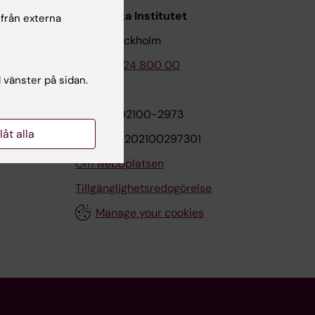
Karolinska Institutet
 från externa
171 77 Stockholm
Tel: 08-524 800 00
l vänster på sidan.
on
Org.nr: 202100-2973
llåt alla
VAT.nr: SE202100297301
Om webbplatsen
Tillgänglighetsredogörelse
Manage your cookies