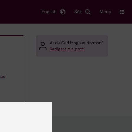
English
Sök
Meny
Är du Carl Magnus Norman?
Redigera din profil
töd