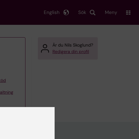
English
Sök
Meny
Är du Nils Skoglund?
Redigera din profil
töd
altning