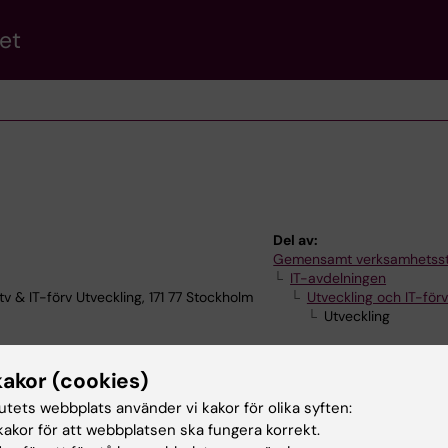
et
Del av:
Gemensamt verksamhetss
IT-avdelningen
 IT-förv Utveckling, 171 77 Stockholm
Utveckling och IT-förv
Utveckling
kakor (cookies)
tutets webbplats använder vi kakor för olika syften:
akor för att webbplatsen ska fungera korrekt.