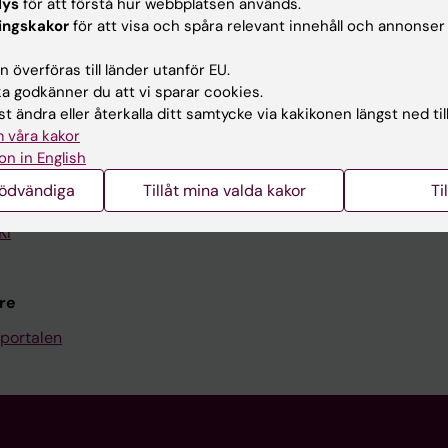
lys
för att förstå hur webbplatsen används.
Kontakta och besök KI
ingskakor
för att visa och spåra relevant innehåll och annonser
Universitetsbiblioteket
 överföras till länder utanför EU.
 godkänner du att vi sparar cookies.
Stöd forskning och utbildning
t ändra eller återkalla ditt samtycke via kakikonen längst ned til
Jobba på KI
 våra kakor
on in English
len
Karolinska Institutet Innovati
nödvändiga
Tillåt mina valda kakor
Ti
programwebbar
Kontakta presstjänsten
KI
re
portalen