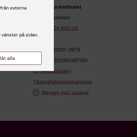
Karolinska Institutet
 från externa
171 77 Stockholm
Tel: 08-524 800 00
l vänster på sidan.
on
Org.nr: 202100-2973
llåt alla
VAT.nr: SE202100297301
Om webbplatsen
Tillgänglighetsredogörelse
Manage your cookies