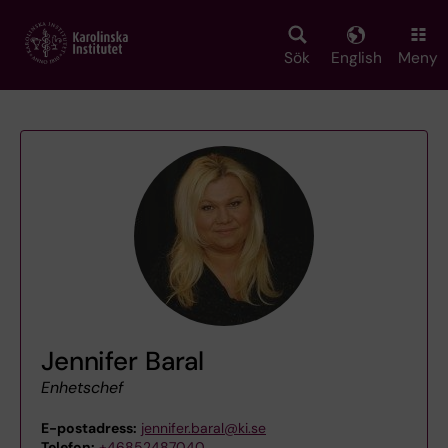
Skip
to
main
Sök
English
Meny
content
Jennifer Baral
Enhetschef
E-postadress:
jennifer.baral@ki.se
Telefon:
+46852487040