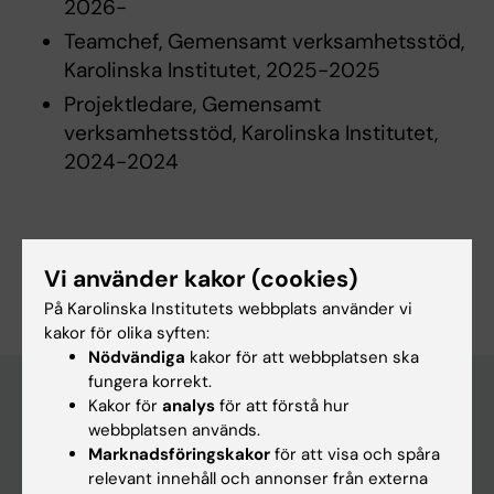
2026-
Teamchef, Gemensamt verksamhetsstöd,
Karolinska Institutet, 2025-2025
Projektledare, Gemensamt
verksamhetsstöd, Karolinska Institutet,
2024-2024
Är du Jennifer Baral?
Vi använder kakor (cookies)
Redigera din profil
På Karolinska Institutets webbplats använder vi
kakor för olika syften:
Nödvändiga
kakor för att webbplatsen ska
fungera korrekt.
Kakor för
analys
för att förstå hur
webbplatsen används.
Huvudmeny
Marknadsföringskakor
för att visa och spåra
Utbildning
relevant innehåll och annonser från externa