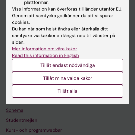
plattformar.
Forskarutbildning
Viss information kan överföras till länder utanför EU.
Forskning
Genom att samtycka godkänner du att vi sparar
cookies.
Om KI
Du kan när som helst ändra eller återkalla ditt
samtycke via kakikonen längst ned till vänster på
sidan.
På gång
Mer information om våra kakor
Nyheter
Read this information in English
Kalender
Tillåt endast nödvändiga
Tillåt mina valda kakor
Student
Ladok
Tillåt alla
Canvas
Schema
Studentmejlen
Kurs- och programwebbar