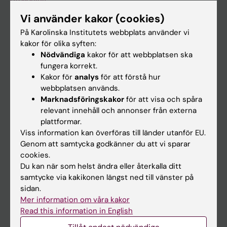
Utbildning
Forskarutbildning
Vi använder kakor (cookies)
På Karolinska Institutets webbplats använder vi
Forskning
kakor för olika syften:
Om KI
Nödvändiga
kakor för att webbplatsen ska
fungera korrekt.
Kakor för
analys
för att förstå hur
På gång
webbplatsen används.
Marknadsföringskakor
för att visa och spåra
Nyheter
relevant innehåll och annonser från externa
Kalender
plattformar.
Viss information kan överföras till länder utanför EU.
Student
Genom att samtycka godkänner du att vi sparar
cookies.
Ladok
Du kan när som helst ändra eller återkalla ditt
Canvas
samtycke via kakikonen längst ned till vänster på
sidan.
Schema
Mer information om våra kakor
Studentmejlen
Read this information in English