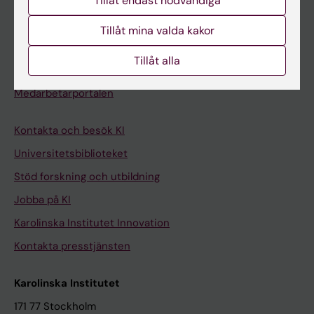
Tillåt endast nödvändiga
Kurs- och programwebbar
Student på KI
Tillåt mina valda kakor
Tillåt alla
Medarbetare
Medarbetarportalen
Kontakta och besök KI
Universitetsbiblioteket
Stöd forskning och utbildning
Jobba på KI
Karolinska Institutet Innovation
Kontakta presstjänsten
Karolinska Institutet
171 77 Stockholm