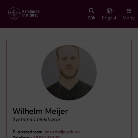
Skip
to
main
Sök
English
Meny
content
Wilhelm Meijer
Systemadministratör
E-postadress:
jonas.meijer@ki.se
Telefon:
+46852487187