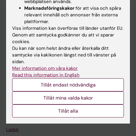
webbplatsen används.
Marknadsföringskakor
för att visa och spåra
relevant innehåll och annonser från externa
plattformar.
Huvudmeny
Viss information kan överföras till länder utanför EU.
Utbildning
Genom att samtycka godkänner du att vi sparar
cookies.
Forskarutbildning
Du kan när som helst ändra eller återkalla ditt
Forskning
samtycke via kakikonen längst ned till vänster på
sidan.
Om KI
Mer information om våra kakor
Read this information in English
På gång
Tillåt endast nödvändiga
Nyheter
Tillåt mina valda kakor
Kalender
Tillåt alla
Student
Ladok