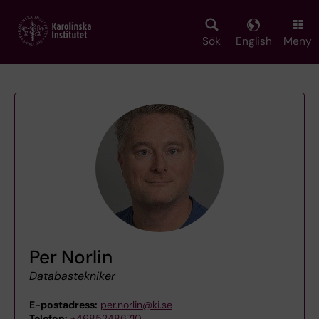
Skip
to
main
Sök
English
Meny
content
Per Norlin
Databastekniker
E-postadress:
per.norlin@ki.se
Telefon:
+46852486710