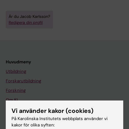
Är du Jacob Karlsson?
Redigera din profil
Huvudmeny
Utbildning
Forskarutbildning
Forskning
Om KI
Vi använder kakor (cookies)
På Karolinska Institutets webbplats använder vi
På gång
kakor för olika syften:
Nyheter