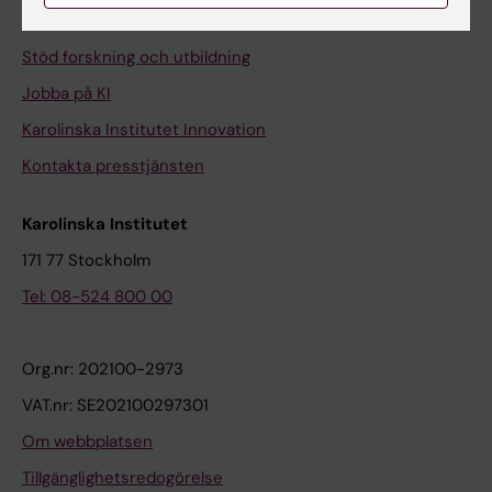
Universitetsbiblioteket
Stöd forskning och utbildning
Jobba på KI
Karolinska Institutet Innovation
Kontakta presstjänsten
Karolinska Institutet
171 77 Stockholm
Tel: 08-524 800 00
Org.nr: 202100-2973
VAT.nr: SE202100297301
Om webbplatsen
Tillgänglighetsredogörelse