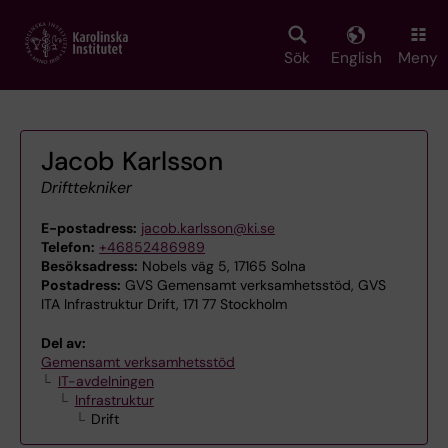
Skip
to
main
Sök
English
Meny
content
Jacob Karlsson
Drifttekniker
E-postadress:
jacob.karlsson@ki.se
Telefon:
+46852486989
Besöksadress:
Nobels väg 5, 17165 Solna
Postadress:
GVS Gemensamt verksamhetsstöd, GVS
ITA Infrastruktur Drift, 171 77 Stockholm
Del av:
Gemensamt verksamhetsstöd
IT-avdelningen
Infrastruktur
Drift