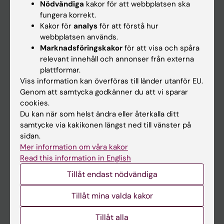
Nödvändiga
kakor för att webbplatsen ska
fungera korrekt.
Kalender
Kakor för
analys
för att förstå hur
webbplatsen används.
Student
Marknadsföringskakor
för att visa och spåra
Ladok
relevant innehåll och annonser från externa
plattformar.
Canvas
Viss information kan överföras till länder utanför EU.
Schema
Genom att samtycka godkänner du att vi sparar
cookies.
Studentmejlen
Du kan när som helst ändra eller återkalla ditt
Kurs- och programwebbar
samtycke via kakikonen längst ned till vänster på
sidan.
Student på KI
Mer information om våra kakor
Read this information in English
Medarbetare
Tillåt endast nödvändiga
Medarbetarportalen
Tillåt mina valda kakor
Kontakta och besök KI
Tillåt alla