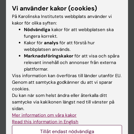
Forskarutbildning
Vi använder kakor (cookies)
Forskning
På Karolinska Institutets webbplats använder vi
kakor för olika syften:
Om KI
Nödvändiga
kakor för att webbplatsen ska
fungera korrekt.
Kakor för
analys
för att förstå hur
På gång
webbplatsen används.
Nyheter
Marknadsföringskakor
för att visa och spåra
relevant innehåll och annonser från externa
Kalender
plattformar.
Viss information kan överföras till länder utanför EU.
Student
Genom att samtycka godkänner du att vi sparar
cookies.
Ladok
Du kan när som helst ändra eller återkalla ditt
Canvas
samtycke via kakikonen längst ned till vänster på
sidan.
Schema
Mer information om våra kakor
Studentmejlen
Read this information in English
Kurs- och programwebbar
Tillåt endast nödvändiga