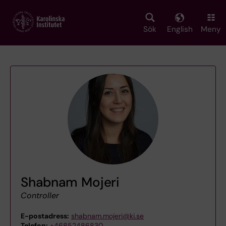
Skip
to
main
Sök
English
Meny
content
Shabnam Mojeri
Controller
E-postadress:
shabnam.mojeri@ki.se
Telefon:
+46852486830