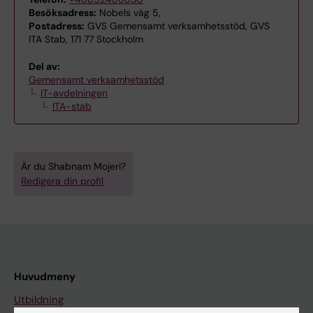
Besöksadress:
Nobels väg 5,
Postadress:
GVS Gemensamt verksamhetsstöd, GVS
ITA Stab, 171 77 Stockholm
Del av:
Gemensamt verksamhetsstöd
IT-avdelningen
ITA-stab
Är du Shabnam Mojeri?
Redigera din profil
Huvudmeny
Utbildning