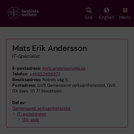
Skip
to
main
Sök
English
Meny
content
Mats Erik Andersson
IT-Specialist
E-postadress:
mats.andersson@ki.se
Telefon:
+46852486877
Besöksadress:
Nobels väg 5,
Postadress:
GVS Gemensamt verksamhetsstöd, GVS
ITA Stab, 171 77 Stockholm
Del av:
Gemensamt verksamhetsstöd
IT-avdelningen
ITA-stab