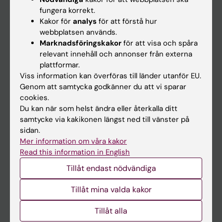
Kalender
fungera korrekt.
Kakor för
analys
för att förstå hur
webbplatsen används.
Student
Marknadsföringskakor
för att visa och spåra
Ladok
relevant innehåll och annonser från externa
plattformar.
Canvas
Viss information kan överföras till länder utanför EU.
Schema
Genom att samtycka godkänner du att vi sparar
cookies.
Studentmejlen
Du kan när som helst ändra eller återkalla ditt
Kurs- och programwebbar
samtycke via kakikonen längst ned till vänster på
sidan.
Student på KI
Mer information om våra kakor
Read this information in English
Medarbetare
Tillåt endast nödvändiga
Medarbetarportalen
Tillåt mina valda kakor
Kontakta och besök KI
Tillåt alla