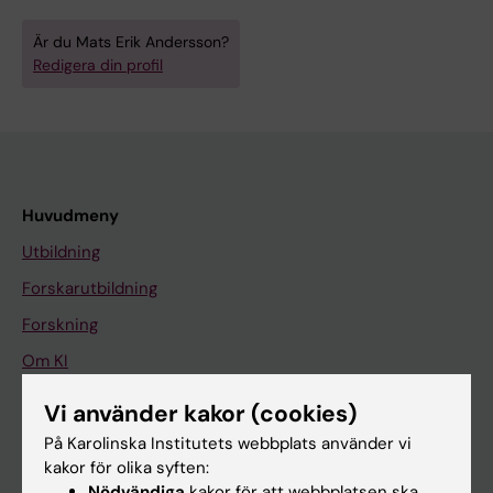
Är du Mats Erik Andersson?
Redigera din profil
Huvudmeny
Utbildning
Forskarutbildning
Forskning
Om KI
Vi använder kakor (cookies)
På gång
På Karolinska Institutets webbplats använder vi
kakor för olika syften:
Nyheter
Nödvändiga
kakor för att webbplatsen ska