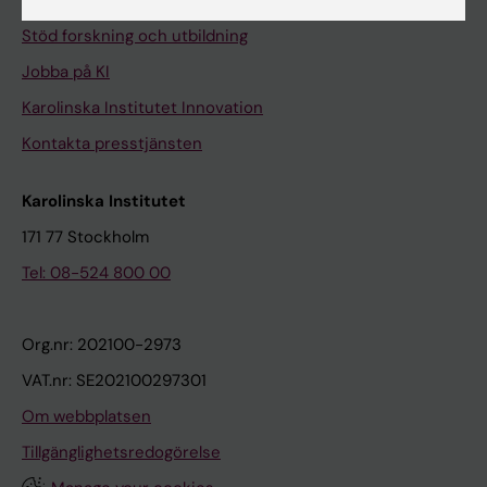
Universitetsbiblioteket
Stöd forskning och utbildning
Jobba på KI
Karolinska Institutet Innovation
Kontakta presstjänsten
Karolinska Institutet
171 77 Stockholm
Tel: 08-524 800 00
Org.nr: 202100-2973
VAT.nr: SE202100297301
Om webbplatsen
Tillgänglighetsredogörelse