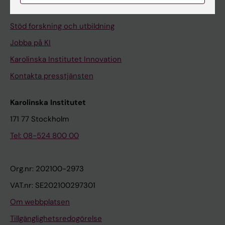
Universitetsbiblioteket
Stöd forskning och utbildning
Jobba på KI
Karolinska Institutet Innovation
Kontakta presstjänsten
Karolinska Institutet
171 77 Stockholm
Tel: 08-524 800 00
Org.nr: 202100-2973
VAT.nr: SE202100297301
Om webbplatsen
Tillgänglighetsredogörelse