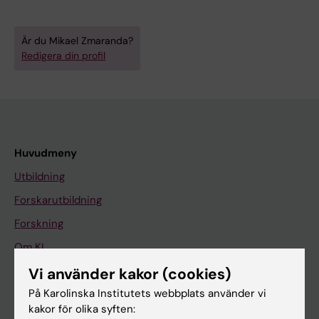
Är du Mikael Zmaranda?
Redigera din profil
Huvudmeny
Utbildning
Forskarutbildning
Forskning
Om KI
Vi använder kakor (cookies)
På Karolinska Institutets webbplats använder vi
På gång
kakor för olika syften:
Nyheter