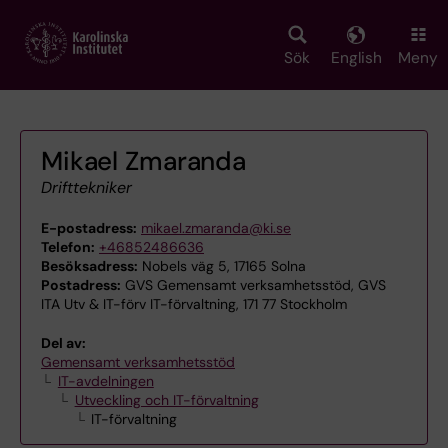
Skip
to
main
Sök
English
Meny
content
Mikael Zmaranda
Drifttekniker
E-postadress:
mikael.zmaranda@ki.se
Telefon:
+46852486636
Besöksadress:
Nobels väg 5, 17165 Solna
Postadress:
GVS Gemensamt verksamhetsstöd, GVS
ITA Utv & IT-förv IT-förvaltning, 171 77 Stockholm
Del av:
Gemensamt verksamhetsstöd
IT-avdelningen
Utveckling och IT-förvaltning
IT-förvaltning