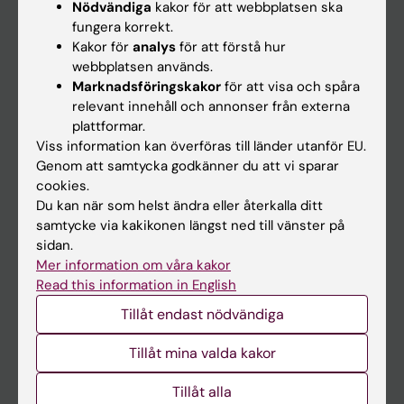
Nödvändiga
kakor för att webbplatsen ska
fungera korrekt.
Kalender
Kakor för
analys
för att förstå hur
webbplatsen används.
Student
Marknadsföringskakor
för att visa och spåra
Ladok
relevant innehåll och annonser från externa
plattformar.
Canvas
Viss information kan överföras till länder utanför EU.
Schema
Genom att samtycka godkänner du att vi sparar
cookies.
Studentmejlen
Du kan när som helst ändra eller återkalla ditt
Kurs- och programwebbar
samtycke via kakikonen längst ned till vänster på
sidan.
Student på KI
Mer information om våra kakor
Read this information in English
Medarbetare
Tillåt endast nödvändiga
Medarbetarportalen
Tillåt mina valda kakor
Kontakta och besök KI
Tillåt alla