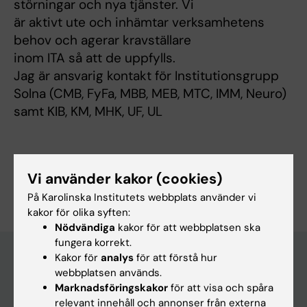
störningar och nya tjänster. Vi
är aktivt ute och inhämtar verksamhetens
behov och agerar kravställare
inom ITA så att de uppfylls.
Jag är ansvarig kontakt för Institutionsgrupp
Solna (CMB, FyFa, MBB, MEB, MTC, IMM, Neuro)
samt KIB, KM, MHK, UF, UL
Vi använder kakor (cookies)
Är du Ulf Lignelid?
Redigera din profil
På Karolinska Institutets webbplats använder vi
kakor för olika syften:
Nödvändiga
kakor för att webbplatsen ska
fungera korrekt.
Kakor för
analys
för att förstå hur
webbplatsen används.
Huvudmeny
Marknadsföringskakor
för att visa och spåra
relevant innehåll och annonser från externa
Utbildning