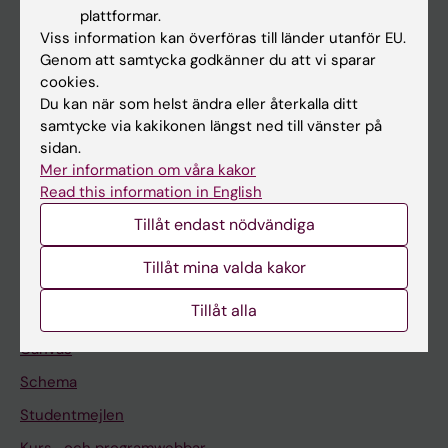
plattformar.
Forskarutbildning
Viss information kan överföras till länder utanför EU.
Genom att samtycka godkänner du att vi sparar
Forskning
cookies.
Om KI
Du kan när som helst ändra eller återkalla ditt
samtycke via kakikonen längst ned till vänster på
sidan.
På gång
Mer information om våra kakor
Read this information in English
Nyheter
Tillåt endast nödvändiga
Kalender
Tillåt mina valda kakor
Student
Tillåt alla
Ladok
Canvas
Schema
Studentmejlen