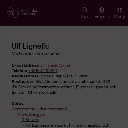
Skip
to
main
Sök
English
Meny
content
Ulf Lignelid
Verksamhetsutvecklare
E-postadress:
ulf.lignelid@ki.se
Telefon:
+46852485310
Besöksadress:
Nobels väg 5, 17165 Solna
Postadress:
GVS Gemensamt verksamhetsstöd, GVS
ITA Service Verksamhetsrelationer, IT-forskningsstöd och
tjänster, 171 77 Stockholm
Del av:
Gemensamt verksamhetsstöd
IT-avdelningen
IT Service
Verksamhetsrelationer, IT-forskningsstöd och