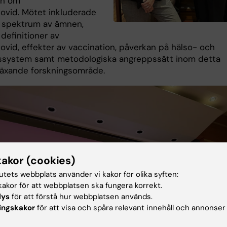
en om
covid. Mötet inkluderade
t spektrum av ämnen,
 definitioner av
ovid, effekter av vaccination, påverkan på hälso- och
ssystem samt metodologiska angreppssätt inom detta
äxande forskningsområde.
kakor (cookies)
tutets webbplats använder vi kakor för olika syften:
akor för att webbplatsen ska fungera korrekt.
lys
för att förstå hur webbplatsen används.
ingskakor
för att visa och spåra relevant innehåll och annonser