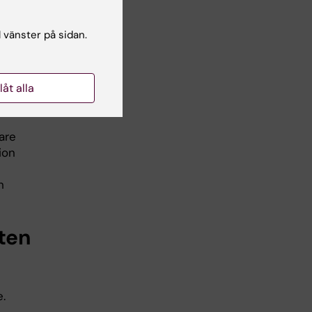
l vänster på sidan.
llåt alla
are
ion
h
ten
.