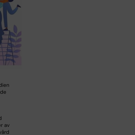
dien
gde
d
er av
vård