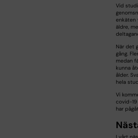
Vid stud
genomsni
enkäten v
äldre, me
deltagand
När det g
gång. Fle
medan fä
kunna åt
ålder. Sv
hela stud
Vi kommer
covid-19
har pågåt
Näst
I vårt n