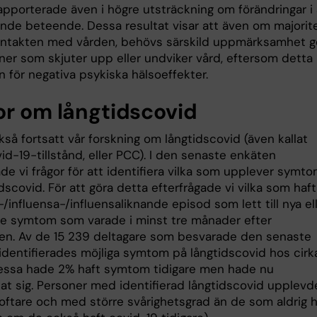
apporterade även i högre utsträckning om förändringar i 
nde beteende. Dessa resultat visar att även om majorit
ontakten med vården, behövs särskild uppmärksamhet g
oner som skjuter upp eller undviker vård, eftersom detta
n för negativa psykiska hälsoeffekter.
or om långtidscovid
kså fortsatt vår forskning om långtidscovid (även kallat
d-19-tillstånd, eller PCC). I den senaste enkäten
de vi frågor för att identifiera vilka som upplever symt
dscovid. För att göra detta efterfrågade vi vilka som haf
/influensa-/influensaliknande episod som lett till nya el
de symtom som varade i minst tre månader efter
nen. Av de 15 239 deltagare som besvarade den senaste
identifierades möjliga symtom på långtidscovid hos cirk
essa hade 2% haft symtom tidigare men hade nu
at sig. Personer med identifierad långtidscovid upplevd
ftare och med större svårighetsgrad än de som aldrig h