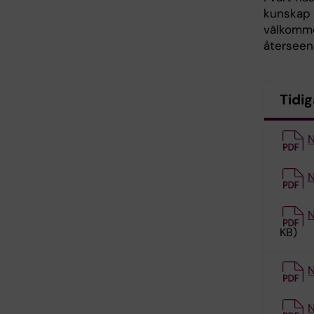
kunskap 
välkomme
återseen
Tidi
N
N
N
KB)
N
N