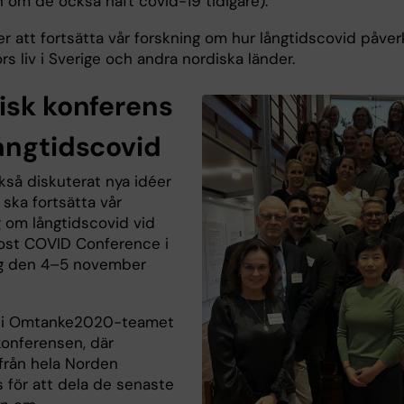
n om de också haft covid-19 tidigare).
r att fortsätta vår forskning om hur långtidscovid påver
s liv i Sverige och andra nordiska länder.
isk konferens
ångtidscovid
kså diskuterat nya idéer
i ska fortsätta vår
g om långtidscovid vid
ost COVID Conference i
g den 4–5 november
e i Omtanke2020-teamet
konferensen, där
 från hela Norden
 för att dela de senaste