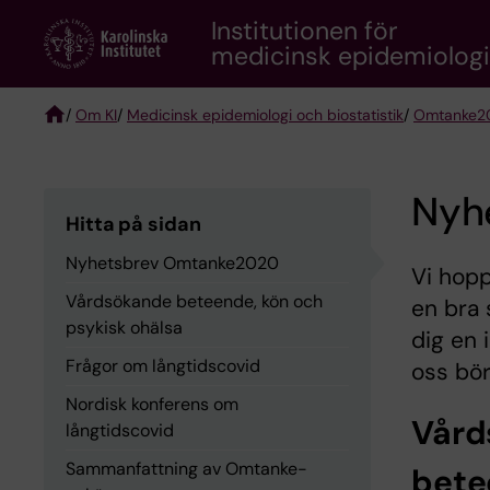
Skip
Institutionen för
to
medicinsk epidemiologi 
main
content
/
Om KI
/
Medicinsk epidemiologi och biostatistik
/
Omtanke20
Breadcrumb
Nyh
Hitta på sidan
Nyhetsbrev Omtanke2020
Vi hopp
Vårdsökande beteende, kön och
en bra 
psykisk ohälsa
dig en 
Frågor om långtidscovid
oss bör
Nordisk konferens om
Vård
långtidscovid
Sammanfattning av Omtanke-
bete