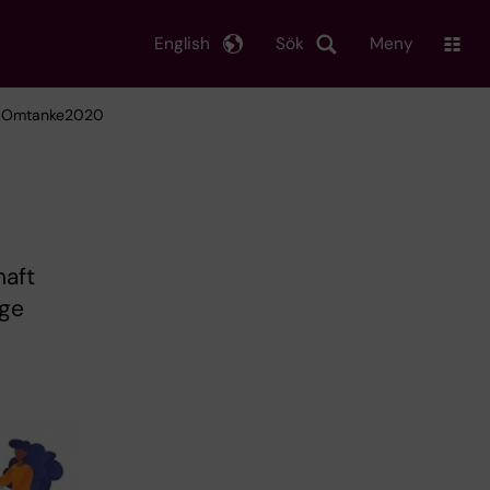
English
Sök
Meny
v Omtanke2020
haft
 ge