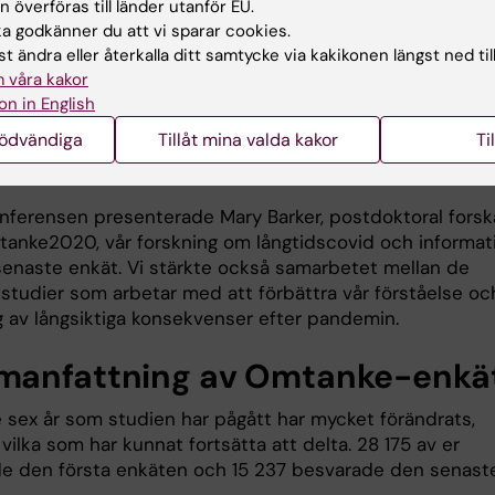
 överföras till länder utanför EU.
 godkänner du att vi sparar cookies.
t ändra eller återkalla ditt samtycke via kakikonen längst ned til
 våra kakor
on in English
nödvändiga
Tillåt mina valda kakor
Ti
nferensen presenterade Mary Barker, postdoktoral forsk
anke2020, vår forskning om långtidscovid och informat
 senaste enkät. Vi stärkte också samarbetet mellan de
 studier som arbetar med att förbättra vår förståelse oc
g av långsiktiga konsekvenser efter pandemin.
anfattning av Omtanke-enkä
 sex år som studien har pågått har mycket förändrats,
 vilka som har kunnat fortsätta att delta. 28 175 av er
e den första enkäten och 15 237 besvarade den senaste