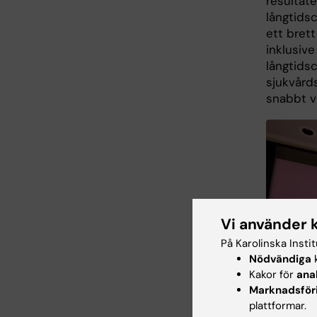
resultat
långtids
ett bret
inklusive
långtidsc
sjukvård
snabbt v
Vi använder 
På Karolinska Insti
Nödvändiga
k
Kakor för
ana
Marknadsför
plattformar.