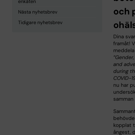
enkäten
och 
Nästa nyhetsbrev
ohäl
Tidigare nyhetsbrev
Dina svar
framåt! V
meddela 
”Gender,
and adve
during th
COVID-1
nu har p
undersök
samman m
Sammanta
behövde 
kopplat t
ångest, 