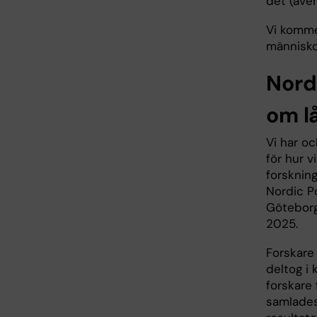
det (äve
Vi komme
människor
Nord
om l
Vi har oc
för hur v
forsknin
Nordic P
Götebor
2025.
Forskar
deltog i 
forskare
samlades