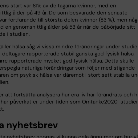
iens start var 81% av deltagarna kvinnor, med en
ttlig ålder på 49 år. De som besvarade den senaste
ar fortfarande till största delen kvinnor (83 %), men någ
d en genomsnittlig ålder på 53 år när de påbörjade sitt
e i studien.
äller hälsa såg vi vissa mindre förändringar under studi
r deltagare rapporterade stabil ganska god fysisk hälsa,
rre rapporterade mycket god fysisk hälsa. Detta skulle
erspegla naturliga förändringar som följer med stigande
aren om psykisk hälsa var däremot i stort sett stabila u
ien.
 att fortsätta analysera hur era liv har förändrats och h
 har påverkat er under tiden som Omtanke2020-studie
t.
a nyhetsbrev
ästa nyhetsbrev hoppas vi kunna dela ännu mer om hur v