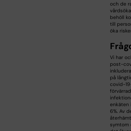
och de r
vårdsöka
behöll k
till pers
öka riske
Fråg
Vi har oc
post-covi
inkludera
på långti
covid-19-
förvärra
infektio
enkäten 
6%. Av d
återhämt
symtom o