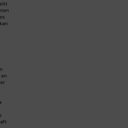
sitt
eten
es
 kan
om
t en
ler
a
e
aft