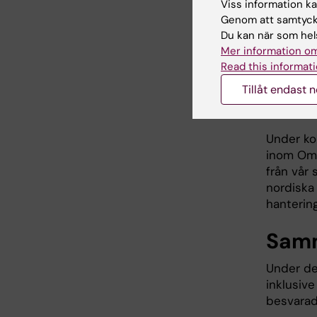
Viss information kan
Genom att samtycka
Du kan när som hels
Mer information om
Read this informati
Tillåt endast 
Under ko
inom Omt
från vår
nordiska
hanterin
Samm
Under de
inklusive
besvarad