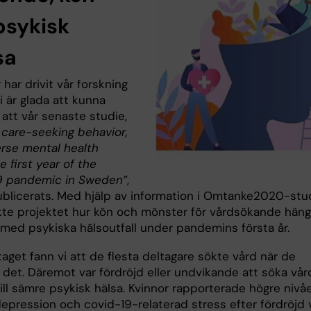
psykisk
sa
 har drivit vår forskning
i är glada att kunna
att vår senaste studie,
 care-seeking behavior,
rse mental health
e first year of the
9 pandemic in Sweden”
,
ublicerats. Med hjälp av information i Omtanke2020-stu
te projektet hur kön och mönster för vårdsökande hän
ed psykiska hälsoutfall under pandemins första år.
get fann vi att de flesta deltagare sökte vård när de
det. Däremot var fördröjd eller undvikande att söka vår
ill sämre psykisk hälsa. Kvinnor rapporterade högre nivå
depression och covid-19-relaterad stress efter fördröjd 