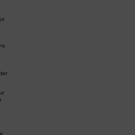
ot
ens
nder
ur
n
år