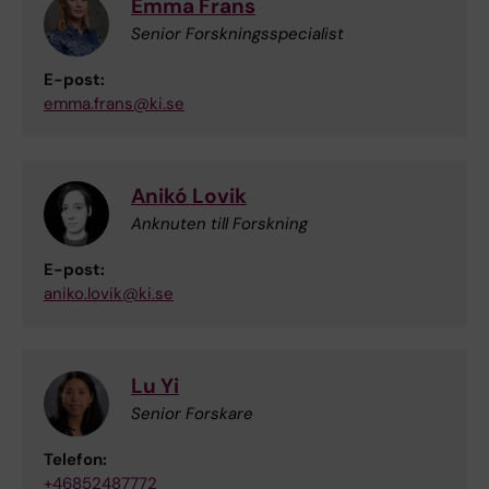
Emma Frans
Senior Forskningsspecialist
E-post:
emma.frans@ki.se
Anikó Lovik
Anknuten till Forskning
E-post:
aniko.lovik@ki.se
Lu Yi
Senior Forskare
Telefon:
+46852487772