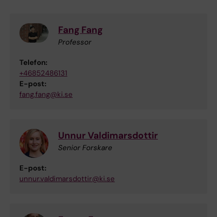
Fang Fang
Professor
Telefon:
+46852486131
E-post:
fang.fang@ki.se
Unnur Valdimarsdottir
Senior Forskare
E-post:
unnur.valdimarsdottir@ki.se