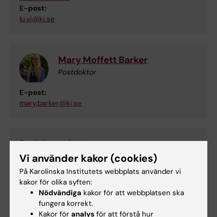
E-post:
lu.yi@ki.se
Mary Moffett Barker
Postdoktor
E-post:
mary.barker@ki.se
Forskningsassistent
Vi använder kakor (cookies)
På Karolinska Institutets webbplats använder vi
kakor för olika syften:
Shiyu Li
Nödvändiga
kakor för att webbplatsen ska
Doktorand
fungera korrekt.
Kakor för
analys
för att förstå hur
E-post: