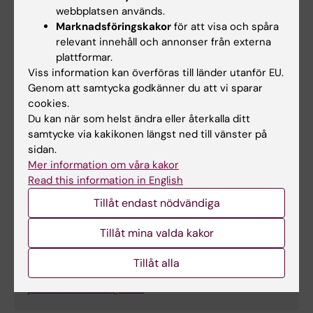
webbplatsen används.
shiyu.li@ki.se
Marknadsföringskakor
för att visa och spåra
relevant innehåll och annonser från externa
plattformar.
Elísabet Unnur Gísladóttir
Viss information kan överföras till länder utanför EU.
Genom att samtycka godkänner du att vi sparar
Doktorand
cookies.
Du kan när som helst ändra eller återkalla ditt
E-post:
samtycke via kakikonen längst ned till vänster på
elisabet.unnur.gisladottir@ki.se
sidan.
Mer information om våra kakor
Read this information in English
Janina Mahmoodi
Tillåt endast nödvändiga
Administratör
Tillåt mina valda kakor
Telefon:
+46852482409
Tillåt alla
E-post:
janina.mahmoodi@ki.se