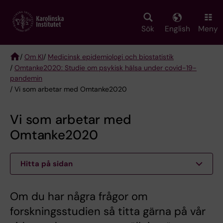
Skip
to
main
Sök
English
Meny
content
/
Om KI
/
Medicinsk epidemiologi och biostatistik
/
Omtanke2020: Studie om psykisk hälsa under covid-19-
Breadcrumb
pandemin
/ Vi som arbetar med Omtanke2020
Vi som arbetar med
Omtanke2020
Hitta på sidan
Om du har några frågor om
forskningsstudien så titta gärna på vår