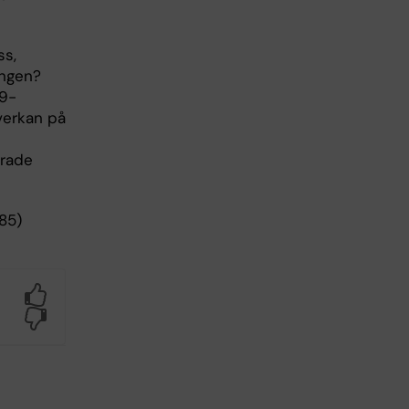
ss,
ingen?
19-
nverkan på
erade
85)
Yes
No