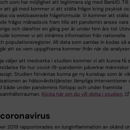
ch som har möjlighet att legitimera sig med BankID. Till
r att gå med kommer vi att ställa frågor kring psykisk o
älsa via webbaserade frågeformulär. Vi kommer att ställa
nde frågor månadsvis fram tills att pandemin anses vara
erige och därefter en gång per år under fem års tid. Utö
ulär kommer vi att inhämta information från nationella
h populationsregister. All data som samlas in kodas så a
 går att se vem uppgifterna kommer ifrån när de analyser
 väljer att medverka i studien kommer vi att kunna få 
rståelse för hur covid-19-pandemin påverkar människor
ssigt. Studien förväntas kunna ge ny kunskap som är vik
isationen av hälsovårdstjänster, lämpliga interventioner
dd både under pandemins förlopp och under framtida
 samhällstrauman.
Klicka här om du vill delta i studien.
 coronavirus
er 2019 rapporterades en lunginflammation av okänd o