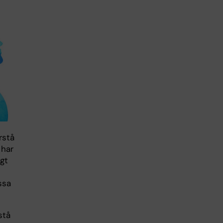
rstå
 har
gt
ssa
stå