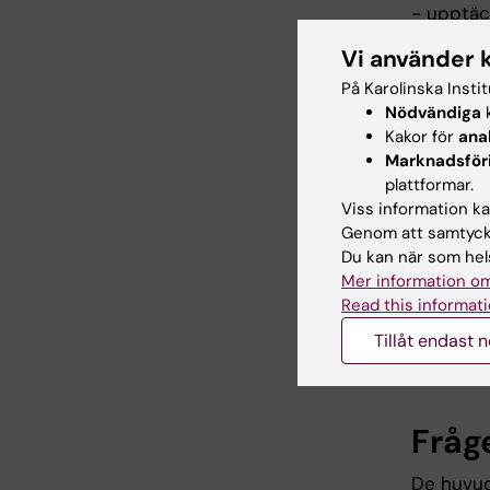
- upptäck
Lunginfl
Vi använder 
nytt coro
coronavi
På Karolinska Insti
Nödvändiga
k
spridit 
Kakor för
ana
WHO att 
Marknadsför
en stor 
plattformar.
en stor 
Viss information kan
Genom att samtycka
I Sverig
Du kan när som hels
intensivv
Mer information om
direkta h
Read this informati
arbetslö
(BNP) för
Tillåt endast 
psykisk 
Fråge
De huvud