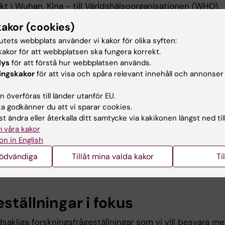
t i Wuhan, Kina - till Världshälsoorganisationen (WHO).
ammationen visade sig vara orsakad av en infektion av et
kakor (cookies)
navirus, som ger upphov till den så kallade
russjukdomen 2019 (covid-19). Sedan dess har covid-19
tutets webbplats använder vi kakor för olika syften:
akor för att webbplatsen ska fungera korrekt.
sig snabbt över hela världen och den 11 mars deklarerade
lys
för att förstå hur webbplatsen används.
covid-19-epidemin är en pandemi. Covid-19-pandemin 
ingskakor
för att visa och spåra relevant innehåll och annonser
utmaning som världens nationer står inför och beräknas 
inverkan på folkhälsan och ekonomin.
 överföras till länder utanför EU.
 godkänner du att vi sparar cookies.
e är det ett högt tryck på sjukvården och många har
t ändra eller återkalla ditt samtycke via kakikonen längst ned til
årdats och avlidit efter insjuknande i covid-19. Utöver 
 våra kakor
älsokonsekvenser, så estimeras covid-19 att leda till 9%
on in English
shet och en 4% reducering av bruttonationalprodukten
 Sverige. Vi vet inte i vilken utsträckning pandemin påve
nödvändiga
Tillåt mina valda kakor
Ti
och allmän hälsa bland den svenska befolkningen.
ställningar i fokus
sakliga forskningsfrågeställningar som vi vill besvara m