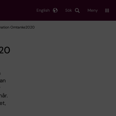
English
Sök
Meny
rmation Omtanke2020
020
a
kan
r
år.
et,