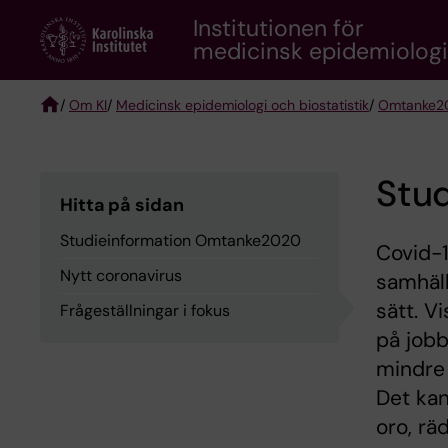
Skip
Institutionen för
to
medicinsk epidemiologi 
main
content
/
Om KI
/
Medicinsk epidemiologi och biostatistik
/
Omtanke20
Breadcrumb
Stu
Hitta på sidan
Studieinformation Omtanke2020
Covid-1
Nytt coronavirus
samhäll
sätt. V
Frågeställningar i fokus
på jobb
mindre 
Det kan
oro, rä