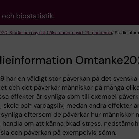
och biostatistik
20: Studie om psykisk hälsa under covid-19-pandemin
/ Studieinfo
dieinformation Omtanke2
9 har en väldigt stor påverkan på det svenska
et och det påverkar människor på många olik
issa effekter är synliga som till exempel påver
, skola och vardagsliv, medan andra effekter ä
synliga eftersom de påverkar hur människor m
 handla om att känna ökad stress, nedstämdh
dsla och påverkan på exempelvis sömn.