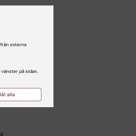
t
är
 från externa
ha
l vänster på sidan.
dessa
rkar
llåt alla
ed