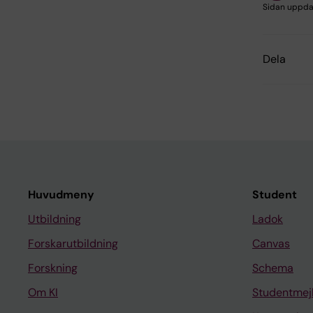
Sidan uppda
Dela
Huvudmeny
Student
Utbildning
Ladok
Forskarutbildning
Canvas
Forskning
Schema
Om KI
Studentmej