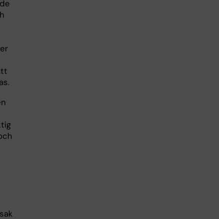
 de
ch
ver
tt
as.
en
tig
 och
rsak