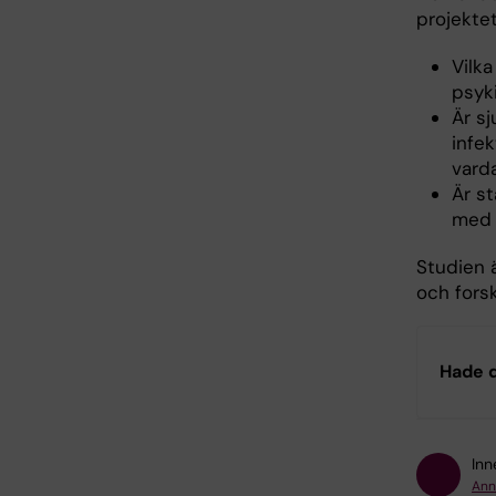
projektet
Vilk
psyk
Är s
infek
varda
Är s
med l
Studien 
och fors
Hade d
Inn
Ann