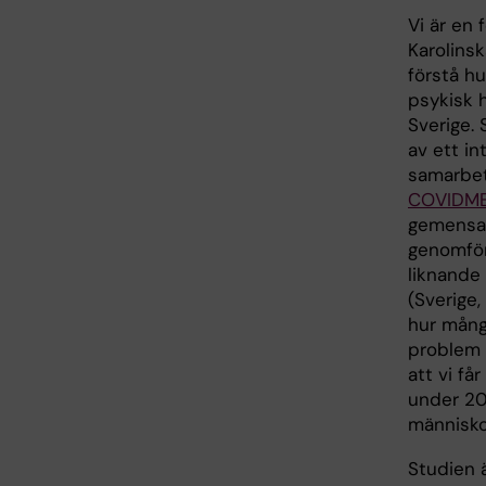
Vi är en 
Karolinsk
förstå h
psykisk 
Sverige. 
av ett in
samarbet
COVIDM
gemensa
genomför
liknande 
(Sverige,
hur många
problem 
att vi f
under 20
människo
Studien ä