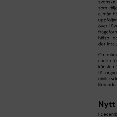
svenska o
som välje
allmän h
uppfölja
över i Sv
frågeform
hälso- oc
det inte
Om många
snabb fö
känslomä
för organ
civilsky
liknande
Nytt
I decemb