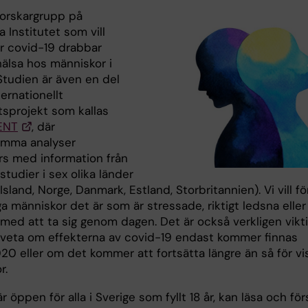
forskargrupp på
a Institutet som vill
ur covid-19 drabbar
hälsa hos människor i
Studien är även en del
ternationellt
sprojekt som kallas
ENT
, där
mma analyser
s med information från
studier i sex olika länder
 Island, Norge, Danmark, Estland, Storbritannien). Vi vill fö
 människor det är som är stressade, riktigt ledsna eller
med att ta sig genom dagen. Det är också verkligen vikti
år veta om effekterna av covid-19 endast kommer finnas
20 eller om det kommer att fortsätta längre än så för vi
r.
r öppen för alla i Sverige som fyllt 18 år, kan läsa och för