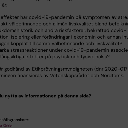
 är:
a effekter har covid-19-pandemin på symptomen av stre
iskt välbefinnande och allmän livskvalitet bland befolkn
jukdomshistorik och andra riskfaktorer, bekräftad covid-
tion, isolering eller förändringar i ekonomin och annan i
gen kopplat till sämre välbefinnande och livskvalitet?
tarka stressreaktioner under covid-19-pandemin associ
ångsiktiga effekter på psykisk och fysisk hälsa?
är godkänd av Etikprövningsmyndigheten (dnr 2020-017
kningen finansieras av Vetenskapsrådet och Nordforsk.
u nytta av informationen på denna sida?
ehållsgranskare:
a Kähler