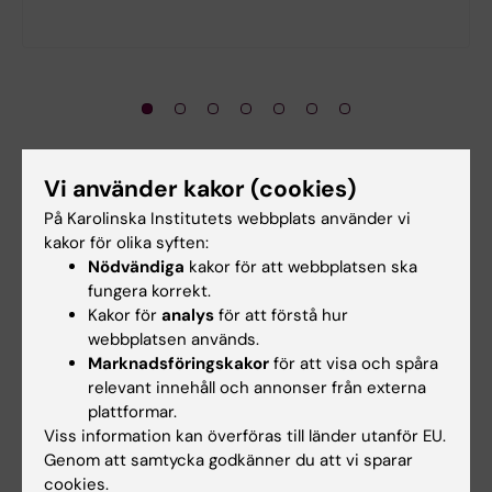
Forskningsämnet i fokus
Vi använder kakor (cookies)
På Karolinska Institutets webbplats använder vi
kakor för olika syften:
Nödvändiga
kakor för att webbplatsen ska
fungera korrekt.
Kakor för
analys
för att förstå hur
webbplatsen används.
Marknadsföringskakor
för att visa och spåra
relevant innehåll och annonser från externa
plattformar.
Viss information kan överföras till länder utanför EU.
Elias Arner: Fler sjukdomar kopplas till selen
Genom att samtycka godkänner du att vi sparar
cookies.