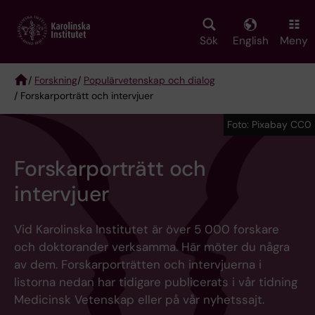
Skip
to
main
Sök
English
Meny
content
/
Forskning
/
Populärvetenskap och dialog
/ Forskarporträtt och intervjuer
Breadcrumb
Foto: Pixabay CC0
Forskarporträtt och
intervjuer
Vid Karolinska Institutet är över 5 000 forskare
och doktorander verksamma. Här möter du några
av dem. Forskarporträtten och intervjuerna i
listorna nedan har tidigare publicerats i vår tidning
Medicinsk Vetenskap eller på vår nyhetssajt.