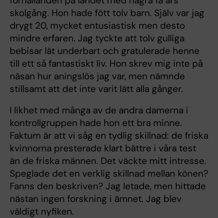
förhållanden på landet med några få års
skolgång. Hon hade fött tolv barn. Själv var jag
drygt 20, mycket entusiastisk men desto
mindre erfaren. Jag tyckte att tolv gulliga
bebisar lät underbart och gratulerade henne
till ett så fantastiskt liv. Hon skrev mig inte på
näsan hur aningslös jag var, men nämnde
stillsamt att det inte varit lätt alla gånger.
I likhet med många av de andra damerna i
kontrollgruppen hade hon ett bra minne.
Faktum är att vi såg en tydlig skillnad: de friska
kvinnorna presterade klart bättre i våra test
än de friska männen. Det väckte mitt intresse.
Speglade det en verklig skillnad mellan könen?
Fanns den beskriven? Jag letade, men hittade
nästan ingen forskning i ämnet. Jag blev
väldigt nyfiken.