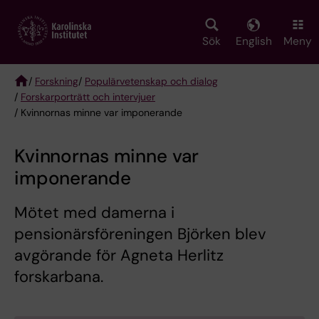
Skip
to
main
Sök
English
Meny
content
/
Forskning
/
Populärvetenskap och dialog
/
Forskarporträtt och intervjuer
Breadcrumb
/ Kvinnornas minne var imponerande
Kvinnornas minne var
imponerande
Mötet med damerna i
pensionärsföreningen Björken blev
avgörande för Agneta Herlitz
forskarbana.