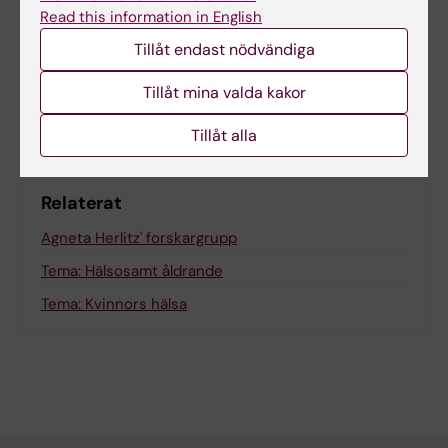
Read this information in English
Sidan uppdaterad:
2026-06-16
Tillåt endast nödvändiga
Tillåt mina valda kakor
Dela
Tillåt alla
Relaterat
Agneta Herlitz' forskargrupp
Tema: Hälsosamt åldrande
Tema: Kvinnors hälsa