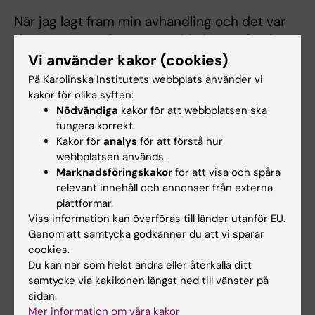
När jag lagt fram min avhandling och det var
dags att göra något nytt valde jag att forska
om kön och kognition – och det har jag
Vi använder kakor (cookies)
fortsatt med sedan dess. Idag vet vi att det
På Karolinska Institutets webbplats använder vi
finns en rad små skillnader som går igen i
kakor för olika syften:
Nödvändiga
kakor för att webbplatsen ska
kulturer över hela världen. En av dem är just
fungera korrekt.
den som jag lade märke till i föreningen
Kakor för
analys
för att förstå hur
Björken: kvinnor har generellt lite bättre
webbplatsen används.
episodiskt minne än män.”
Marknadsföringskakor
för att visa och spåra
relevant innehåll och annonser från externa
plattformar.
Hade du nytta av informationen på denna sida?
Viss information kan överföras till länder utanför EU.
Yes
Genom att samtycka godkänner du att vi sparar
cookies.
No
Du kan när som helst ändra eller återkalla ditt
samtycke via kakikonen längst ned till vänster på
sidan.
Innehållsgranskare:
Mer information om våra kakor
Cecilia Odlind