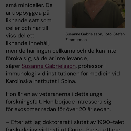
små miniceller. De
är uppbyggda på
liknande sätt som
celler och har till
Susanne Gabrielsson, Foto: Stefan
viss del ett
Zimmerman
liknande innehåll,
men de har ingen cellkärna och de kan inte
föröka sig, så de är inte levande,
säger
Susanne Gabrielsson
, professor i
immunologi vid institutionen för medicin vid
Karolinska Institutet i Solna.
Hon är en av veteranerna i detta unga
forskningsfält. Hon började intressera sig
för exosomer redan för över 20 år sedan.
– Efter att jag doktorerat i slutet av 1990-talet
forskade jag vid Institut Curie i Paris i ett par