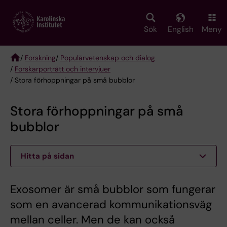
Skip
to
main
Sök
English
Meny
content
/
Forskning
/
Populärvetenskap och dialog
/
Forskarporträtt och intervjuer
Breadcrumb
/ Stora förhoppningar på små bubblor
Stora förhoppningar på små
bubblor
Hitta på sidan
Exosomer är små bubblor som fungerar
som en avancerad kommunikationsväg
mellan celler. Men de kan också