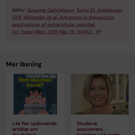
Källor:
Susanne Gabrielsson,
Samir EL Andaloussi
,
OPB Wiklander et al. Advances in therapeutic
applications of extracellular vesicles.
Sci Transl Med. 2019 May 15; 11(492).
Mer läsning
Läs fler spännande
Studerar
artiklar om
exosomers
medicinsk
funktion och nytta