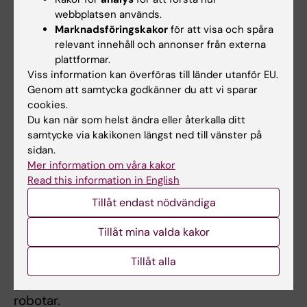
Exosomerna bildas inne i cellerna. De släpps ut i
webbplatsen används.
blodcirkulationen och når andra celler till vilka de
Marknadsföringskakor
för att visa och spåra
överför sitt budskap. Det kan bland annat göras
relevant innehåll och annonser från externa
via receptorer och ligander på utsidan eller
plattformar.
genom att de tas in i cellen och förmedlar sitt
Viss information kan överföras till länder utanför EU.
innehåll.
Genom att samtycka godkänner du att vi sparar
cookies.
En runt 100 nanometer stor membranbubbla som
Du kan när som helst ändra eller återkalla ditt
kan förmedla information mellan cellerna. Inuti
samtycke via kakikonen längst ned till vänster på
kan de bära signalmolekyler och RNA/DNA,
sidan.
utanpå kan de bland annat ha olika molekyler som
Mer information om våra kakor
receptorer och ligander.
Read this information in English
Tillåt endast nödvändiga
Nästa steg var att utveckla sätt för att
Tillåt mina valda kakor
montera målstyrande protein på ytan
Tillåt alla
av exosomerna. Det handlar dock inte om att
göra exosomerna till aktivt målsökande
robotar.