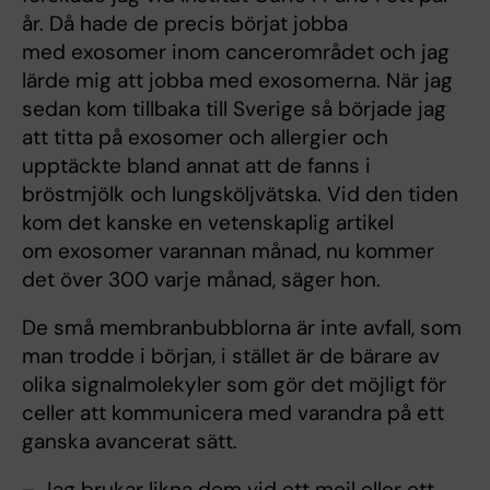
år. Då hade de precis börjat jobba
med exosomer inom cancerområdet och jag
lärde mig att jobba med exosomerna. När jag
sedan kom tillbaka till Sverige så började jag
att titta på exosomer och allergier och
upptäckte bland annat att de fanns i
bröstmjölk och lungsköljvätska. Vid den tiden
kom det kanske en vetenskaplig artikel
om exosomer varannan månad, nu kommer
det över 300 varje månad, säger hon.
De små membranbubblorna är inte avfall, som
man trodde i början, i stället är de bärare av
olika signalmolekyler som gör det möjligt för
celler att kommunicera med varandra på ett
ganska avancerat sätt.
– Jag brukar likna dem vid ett mejl eller ett