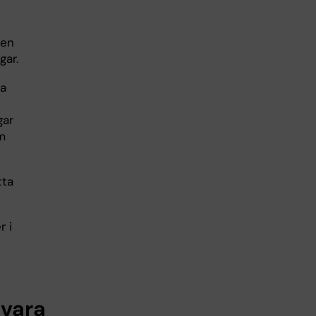
 en
gar.
ra
gar
m
tta
r i
 vara