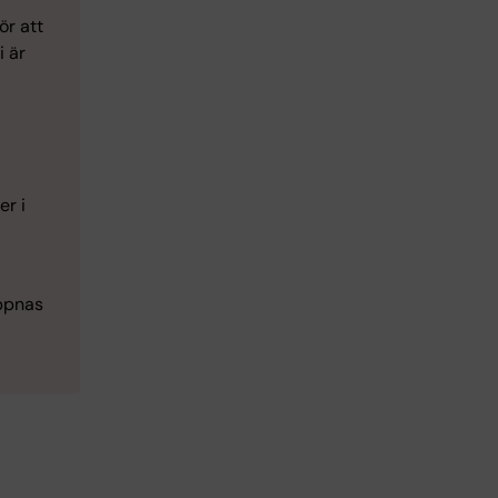
ör att
i är
er i
ppnas