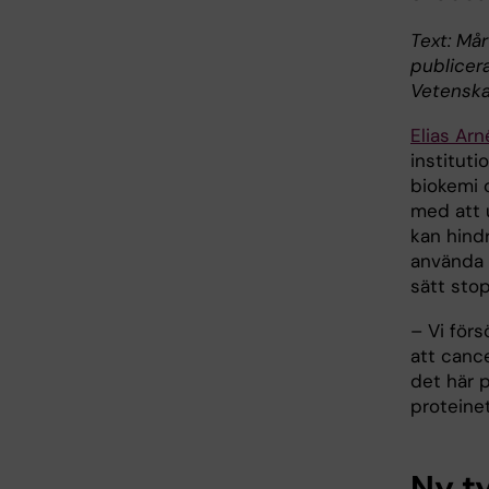
Text: Mår
publicer
Vetensk
Elias Arn
instituti
biokemi o
med att 
kan hindr
använda 
sätt sto
– Vi förs
att cance
det här p
proteinet
Ny t