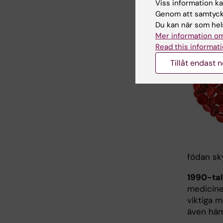
Viss information kan
1973 | N
Genom att samtycka
21:a ami
Du kan när som hels
cystein 
Mer information om
med selen
Read this informati
Tillåt endast 
födan sk
1990-tale
medicine
viktiga 
även häm