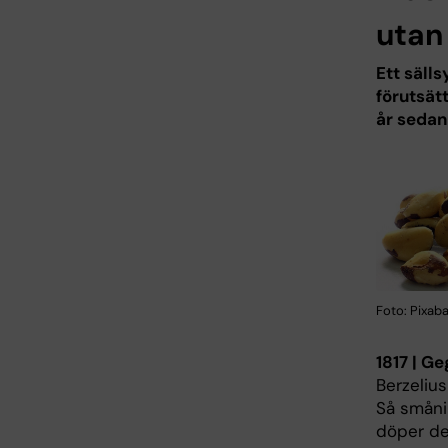
utan
Ett säll
förutsät
år sedan
Foto: Pixab
1817 | Ge
Berzelius
Så småni
döper de