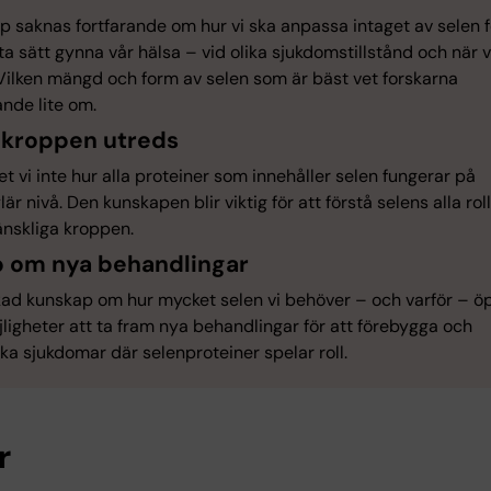
 saknas fortfarande om hur vi ska anpassa intaget av selen f
a sätt gynna vår hälsa – vid olika sjukdomstillstånd och när v
 Vilken mängd och form av selen som är bäst vet forskarna
ande lite om.
i kroppen utreds
t vi inte hur alla proteiner som innehåller selen fungerar på
är nivå. Den kunskapen blir viktig för att förstå selens alla roll
nskliga kroppen.
 om nya behandlingar
ad kunskap om hur mycket selen vi behöver – och varför – ö
jligheter att ta fram nya behandlingar för att förebygga och
a sjukdomar där selenproteiner spelar roll.
r