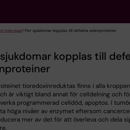
ch intervjuer
/ Fler sjukdomar kopplas till defekta selenproteiner
 sjukdomar kopplas till def
nproteiner
oteinet tioredoxinreduktas finns i alla kroppe
och är viktigt bland annat för celldelning och fö
verka programmerad celldöd, apoptos. I tumö
fta höga nivåer av enzymet eftersom cancercel
ducera mer av det för att överleva och dela si
re.