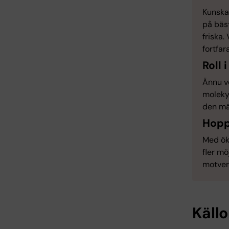
Kunskap
på bäst
friska.
fortfar
Roll 
Ännu ve
molekyl
den mä
Hopp
Med ök
fler mö
motverk
Källo