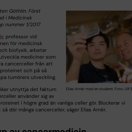
ten Göthlin. Först
ad i Medicinsk
ap nummer 1/2017
ér
, professor vid
onen för medicinsk
ch biofysik, arbetar
utveckla mediciner som
a cancerceller från att
proteinet och på så
ppa tumörers utveckling.
öker utnyttja det faktum
Elias Arnér med en student. Foto: Ulf 
rceller använder sig av
roteinet i högre grad än vanliga celler gör. Blockerar vi
 så dör många cancerceller, säger Elias Arnér.
yp av cancermedicin