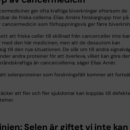
ermediciner ger ofta kraftiga biverkningar eftersom de
bar de friska cellerna. Elias Arnérs forskargrupp tror på
v cancermedicin som förhoppningsvis ger färre biverknin
sett att friska celler till skillnad från cancerceller inte ba
r med den här medicinen, men att de dessutom kan
ig till den nya situationen. De slår om till andra signalvä
der andra proteiner för att överleva, vilket kan göra de
åndskraftiga än cancercellerna, säger Elias Arnér.
 att selenproteiner som forskningsfält kommer att fortsä
äcker att fler och fler sjukdomar kan kopplas till defekte
einer.
injen: Selen är giftet vi inte kan