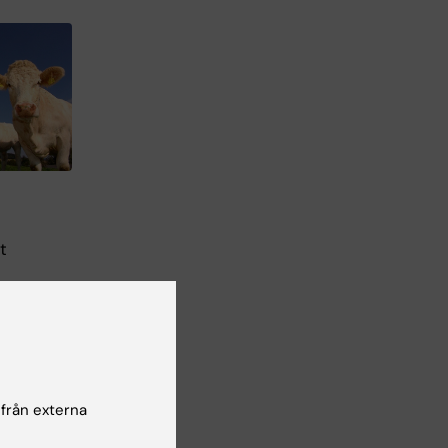
t
e
 av
 från externa