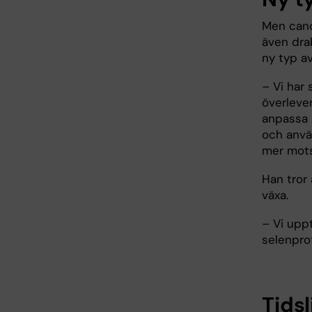
Men canc
även drab
ny typ a
– Vi har 
överleve
anpassa s
och använ
mer motst
Han tror
växa.
– Vi uppt
selenprot
Tidsl