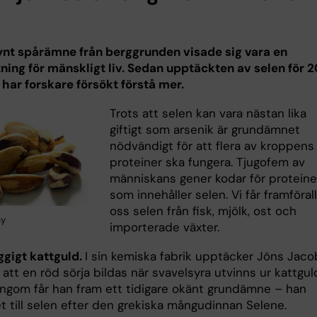
synt spårämne från berggrunden visade sig vara en
tning för mänskligt liv. Sedan upptäckten av selen för 
 har forskare försökt förstå mer.
Trots att selen kan vara nästan lika
giftigt som arsenik är grundämnet
nödvändigt för att flera av kroppens
proteiner ska fungera. Tjugofem av
människans gener kodar för proteine
som innehåller selen. Vi får framförall
oss selen från fisk, mjölk, ost och
ay
importerade växter.
ggigt kattguld.
I sin kemiska fabrik upptäcker Jöns Jaco
 att en röd sörja bildas när svavelsyra utvinns ur kattgul
ngom får han fram ett tidigare okänt grundämne – han
t till selen efter den grekiska mångudinnan Selene.