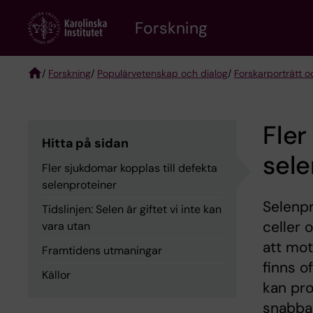
Skip
Forskning
to
main
content
/
Forskning
/
Populärvetenskap och dialog
/
Forskarporträtt o
Breadcrumb
Fler
Hitta på sidan
sele
Fler sjukdomar kopplas till defekta
selenproteiner
Selenpr
Tidslinjen: Selen är giftet vi inte kan
celler 
vara utan
att mot
Framtidens utmaningar
finns o
Källor
kan pro
snabba