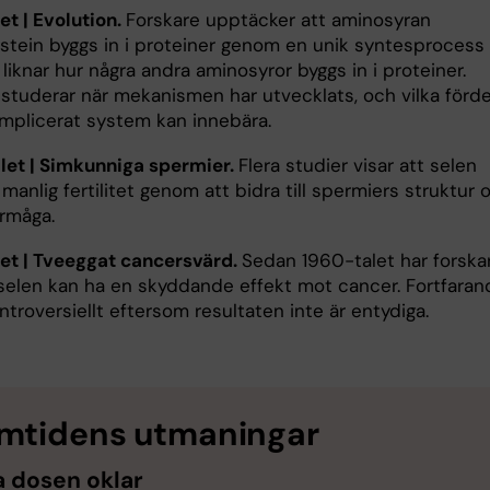
et | Evolution.
Forskare upptäcker att aminosyran
stein byggs in i proteiner genom en unik syntesprocess
liknar hur några andra aminosyror byggs in i proteiner.
 studerar när mekanismen har utvecklats, och vilka förde
omplicerat system kan innebära.
et | Simkunniga spermier.
Flera studier visar att selen
manlig fertilitet genom att bidra till spermiers struktur 
örmåga.
et | Tveeggat cancersvärd.
Sedan 1960-talet har forska
 selen kan ha en skyddande effekt mot cancer. Fortfaran
ntroversiellt eftersom resultaten inte är entydiga.
mtidens utmaningar
a dosen oklar