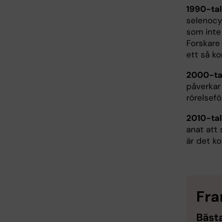
1990-tal
selenocy
som inte 
Forskare
ett så k
2000-tal
påverkar 
rörelsef
2010-tal
anat att
är det ko
Fra
Bäst