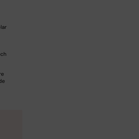
lar
och
re
de