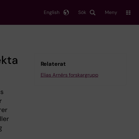
English
Sök
Meny
ekta
Relaterat
Elias Arnérs forskargrupp
ns
r
rer
ler
g