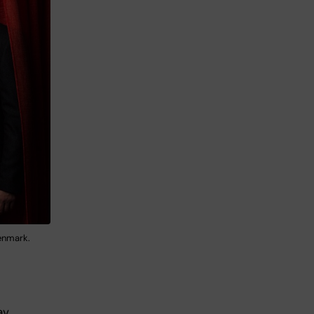
tenmark.
av