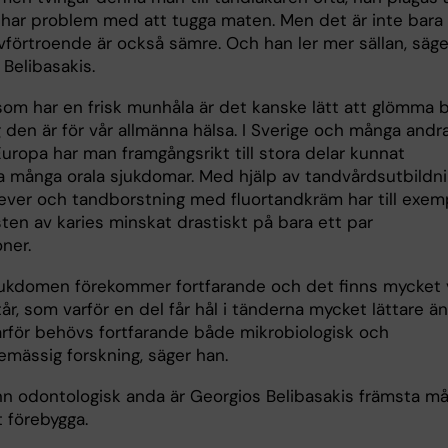
 har problem med att tugga maten. Men det är inte bara 
vförtroende är också sämre. Och han ler mer sällan, säge
Belibasakis.
som har en frisk munhåla är det kanske lätt att glömma 
g den är för vår allmänna hälsa. I Sverige och många andr
Europa har man framgångsrikt till stora delar kunnat
a många orala sjukdomar. Med hjälp av tandvårdsutbildn
elever och tandborstning med fluortandkräm har till exem
ten av karies minskat drastiskt på bara ett par
ner.
ukdomen förekommer fortfarande och det finns mycket 
tår, som varför en del får hål i tänderna mycket lättare än
ärför behövs fortfarande både mikrobiologisk och
mässig forskning, säger han.
nn odontologisk anda är Georgios Belibasakis främsta må
 förebygga.