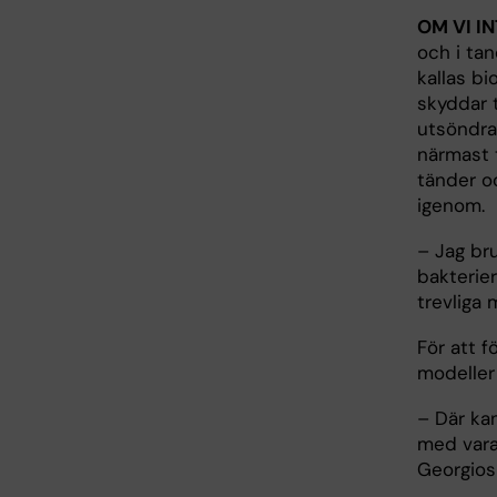
OM VI I
och i tan
kallas bi
skyddar 
utsöndrar
närmast 
tänder oc
igenom.
– Jag br
bakterie
trevliga 
För att 
modeller 
– Där kan
med vara
Georgios 