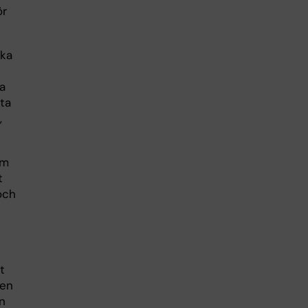
ör
ika
la
ta
,
am
t
och
t
ken
n