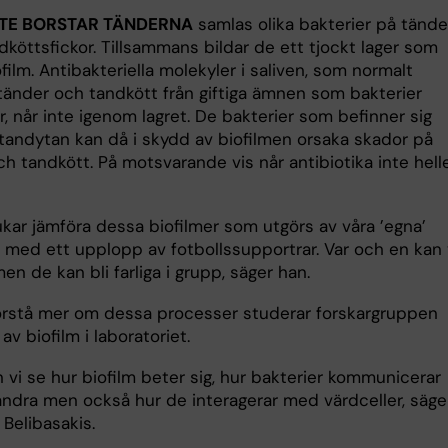
NTE BORSTAR TÄNDERNA
samlas olika bakterier på tänd
dköttsfickor. Tillsammans bildar de ett tjockt lager som
ofilm. Antibakteriella molekyler i saliven, som normalt
tänder och tandkött från giftiga ämnen som bakterier
, når inte igenom lagret. De bakterier som befinner sig
tandytan kan då i skydd av biofilmen orsaka skador på
h tandkött. På motsvarande vis når antibiotika inte hell
ukar jämföra dessa biofilmer som utgörs av våra ’egna’
r med ett upplopp av fotbollssupportrar. Var och en kan 
men de kan bli farliga i grupp, säger han.
förstå mer om dessa processer studerar forskargruppen
av biofilm i laboratoriet.
 vi se hur biofilm beter sig, hur bakterier kommunicerar
ndra men också hur de interagerar med värdceller, säge
Belibasakis.