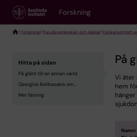
Skip
Forskning
to
main
content
/
Forskning
/
Populärvetenskap och dialog
/
Forskarporträtt o
Breadcrumb
På g
Hitta på sidan
På glänt till en annan värld
​​​​​​​V
Georgios Belibasakis om...
hem för
hänger
Mer läsning
sjukdom
Namn