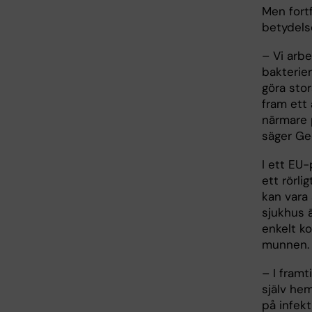
Men fort
betydels
– Vi arb
bakterie
göra stor
fram ett 
närmare 
säger Geo
I ett EU
ett rörli
kan vara 
sjukhus ä
enkelt ko
munnen.
– I fram
själv he
på infek