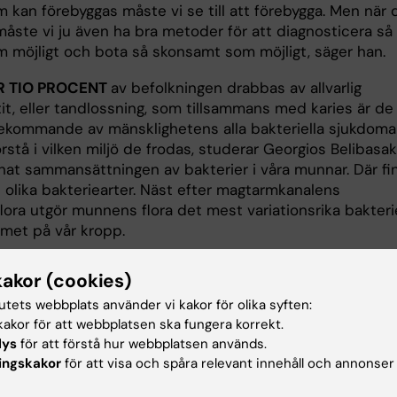
m kan förebyggas måste vi se till att förebygga. Men när 
måste vi ju även ha bra metoder för att diagnosticera så
om möjligt och bota så skonsamt som möjligt, säger han.
R TIO PROCENT
av befolkningen drabbas av allvarlig
it, eller tandlossning, som tillsammans med karies är de
ekommande av mänsklighetens alla bakteriella sjukdomar
örstå i vilken miljö de frodas, studerar Georgios Belibasak
nat sammansättningen av bakterier i våra munnar. Där fi
 olika bakteriearter. Näst efter magtarmkanalens
lora utgör munnens flora det mest variationsrika bakteri
met på vår kropp.
n är debatterad. Resultat från mer moderna analysmetode
kakor (cookies)
t betydligt fler arter, antalet kan komma att öka framöver
tutets webbplats använder vi kakor för olika syften:
rgios Belibasakis.
akor för att webbplatsen ska fungera korrekt.
a bakterier lever normalt i vår munhåla – och det vill vi
lys
för att förstå hur webbplatsen används.
ingskakor
för att visa och spåra relevant innehåll och annonser
att de ska göra. De håller vårt immunsystem aktivt och
land annat att andra farligare bakterier koloniserar munn