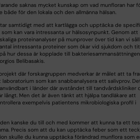
farande saknas mycket kunskap om vad munfloran har f
e både för den lokala och den allmänna hälsan.
etar samtidigt med att kartlägga och upptäcka de specif
r som kan vara intressanta ur hälsosynpunkt. Genom att
skaliga proteinanalyser på munprover över tid kan vi sål
antal intressanta proteiner som ökar vid sjukdom och tit
på hur dessa är kopplade till bakteriesammansättningen
rgios Belibasakis.
-projekt där forskargruppen medverkar är målet att ta fr
gt laboratorium som kan snabbanalysera ett salivprov. De
användbart i länder där avståndet till tandvårdskliniker 
r långt. Men det är även tänkt att hjälpa tandläkare att
ntrollera exempelvis patientens mikrobiologiska profil i
tiden kanske du till och med kommer att kunna ta ett tes
mma. Precis som att du kan upptäcka feber som ett tec
tion skulle du kunna upptäcka förändrad munflora som e