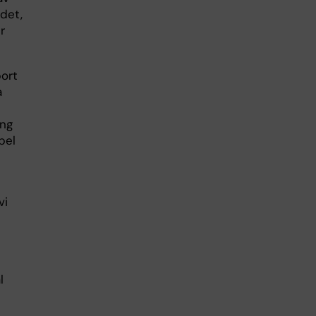
det,
r
bort
a
ing
pel
vi
l