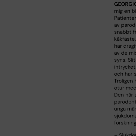
GEORGIO
mig en b
Patiente
av parod
snabbt f
käkfäste.
har dragi
av de mi
syns. Sl
intrycke
och har s
Troligen
otur med
Den här 
parodont
unga män
sjukdoma
forskning
– Sjukdo