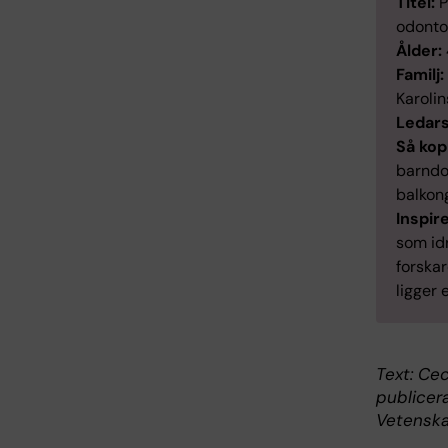
Titel:
P
odontol
Ålder:
Familj:
Karolin
Ledars
Så kop
barndom
balkong
Inspir
som idr
forskar
ligger
Text: Cec
publicer
Vetenska