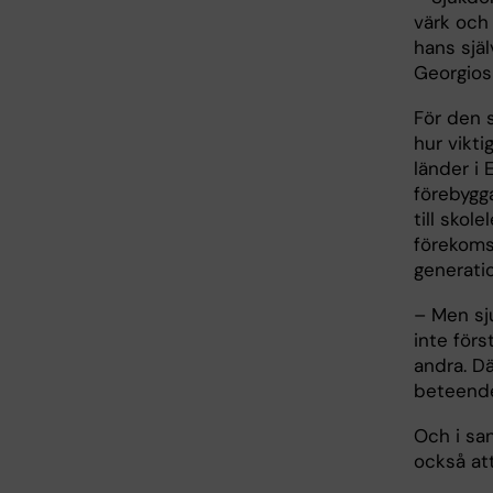
värk och
hans själ
Georgios 
För den 
hur vikti
länder i 
förebygg
till skol
förekoms
generatio
– Men sj
inte förs
andra. D
beteende
Och i sa
också att