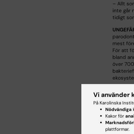
– Allt so
inte går 
tidigt s
UNGEFÄ
parodont
mest för
För att f
bland an
över 700
bakterief
ekosyste
– Siffra
Vi använder 
har antyt
På Karolinska Insti
säger Geo
Nödvändiga
k
Alla dess
Kakor för
ana
Marknadsför
faktiskt 
plattformar.
hindrar b