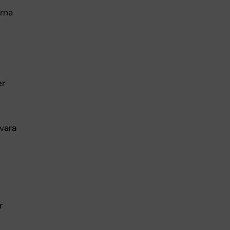
erna
er
vara
r