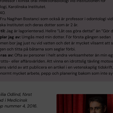
rofessor i klinisk oral infektionsbiologi vid institutionen för
ogi, Karolinska Institutet.
40.
Fru Nagihan Bostanci som också är professor i odontologi vid
ska Institutet och deras dotter som är 2 år.
til:
Jag är lagorienterad. Hellre ”Låt oss göra detta!” än ”Gör d
plar jag av:
Umgås med min dotter. För första gången sedan
en bor jag just nu vid vatten och det är mycket vilsamt att s
en och titta på båtarna som seglar förbi.
eras av:
Ofta av personer i helt andra verksamheter än min eg
otts- eller affärsvärlden. Att vinna en idrottslig tävling motsv
ens värld av att publicera en artikel i en vetenskaplig tidskrift
 enormt mycket arbete, pepp och planering bakom som inte sy
ilia Odlind, först
ad i Medicinsk
p nummer 4, 2016.