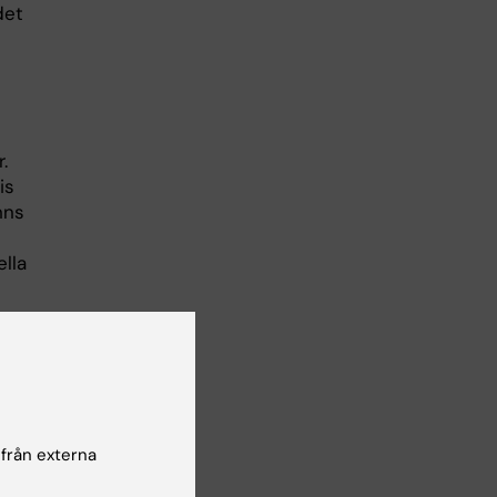
det
.
is
nns
ella
r
,
 från externa
en.