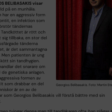
S BELIBASAKIS visar
ild på en munhåla.
n har en aggressiv form
ontit, en infektion som
örstör tändernas
 Tandköttet är rött och
t sig tillbaka, en stor del
ssfärgade tänderna
itet, är det sammantagna
t. Men patienten är ung
kött sin tandhygien.
 handlar det snarare om
 de genetiska anlagen.
aggressiva formen av
it som drabbar en del
Georgios Belibasakis. Foto: Martin S
niskor är en av de
r som Georgios Belibasakis vill förstå bättre med sin
.
men tvingar denna man till tandläkaren ofta, han plågas 