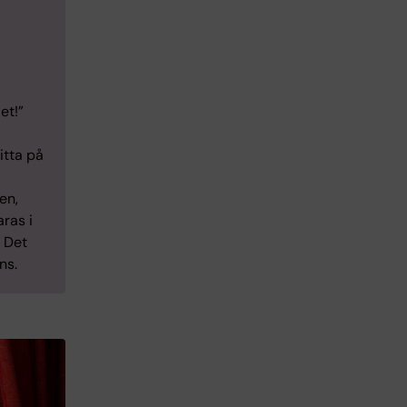
et!”
itta på
en,
aras i
. Det
ns.