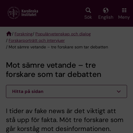
Skip
to
main
Sök
English
Meny
content
/
Forskning
/
Populärvetenskap och dialog
/
Forskarporträtt och intervjuer
Breadcrumb
/ Mot sämre vetande – tre forskare som tar debatten
Mot sämre vetande – tre
forskare som tar debatten
Hitta på sidan
I tider av fake news är det viktigt att
stå upp för fakta. Möt tre forskare som
går korståg mot desinformationen.