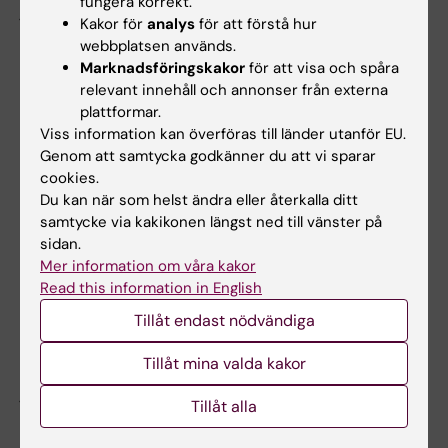
fungera korrekt.
jag föreslog att den akuta barnsjukvården
Kakor för
analys
för att förstå hur
skulle avgiftsbeläggas fick jag höra att jag
webbplatsen används.
borde hamna på en soptipp. Men jag tänker
Marknadsföringskakor
för att visa och spåra
att man har två vägar att välja på; antingen
relevant innehåll och annonser från externa
kapitulera inför hatet och sluta skriva om
plattformar.
Viss information kan överföras till länder utanför EU.
sådant som engagerar eller acceptera att man
Genom att samtycka godkänner du att vi sparar
kommer att råka ut för påhopp och att det är
cookies.
ett pris som är värt att betala för att kunna
Du kan när som helst ändra eller återkalla ditt
förändra i viktiga frågor.
samtycke via kakikonen längst ned till vänster på
sidan.
Under årens lopp har jag lärt mig att lyssna på
Mer information om våra kakor
motståndarsidan. En fråga där jag har svängt
Read this information in English
med tiden handlar om åldersbedömningar av
Tillåt endast nödvändiga
ensamkommande. Jag tog först ställning emot
Tillåt mina valda kakor
den här typen av bedömningar, men efter att
jag hört många synpunkter och åsikter har jag
Tillåt alla
delvis ändrat mig.”