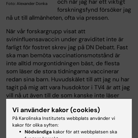
och när jag har ett viktigt
Foto: Alexander Donka
forskningsfynd försöker jag
nå ut till allmänheten, ofta via pressen.
När vår forskargrupp visat att
svininfluensavaccin under graviditet inte är
farligt för fostret skrev jag på DN Debatt. Fast
ska man bemöta vaccinationsmotstånd är
inte alltid morgontidningen bäst, de flesta
som läser de stora tidningarna vaccinerar
redan sina barn. Huvudskälet till att jag nu har
tagit på mig att vara husdoktor i TV4 är att jag
vill nå ut även till de som kanske inte läser
tidningar.
Vi använder kakor (cookies)
Det kan blåsa rätt hårt
när man tar ställning.
På Karolinska Institutets webbplats använder vi
Efter en debattartikel om förlossningsvården
kakor för olika syften:
Nödvändiga
kakor för att webbplatsen ska
begärde en person ut all min e-post. Och när