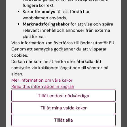
Professorer emeriti
fungera korrekt.
Gert Auer
, molekylär patologi
Kakor för
analys
för att förstå hur
webbplatsen används.
Dzevad Belkic
,
matematisk strålningsfysik
Marknadsföringskakor
för att visa och spåra
relevant innehåll och annonser från externa
Yvonne Brandberg
, vårdvetenskap med fokus
plattformar.
på onkologi
Viss information kan överföras till länder utanför EU.
Genom att samtycka godkänner du att vi sparar
Tina Dalianis
,
tumörvirologi
cookies.
Du kan när som helst ändra eller återkalla ditt
Johan Hansson
,
onkologi
samtycke via kakikonen längst ned till vänster på
sidan.
Olle Larsson
, experimentell patologi
Mer information om våra kakor
Read this information in English
Stig Linder
, molekylär cancerfarmakologi
Tillåt endast nödvändiga
Sten Nilsson
, onkologi
Tillåt mina valda kakor
Monica Nistér
Tillåt alla