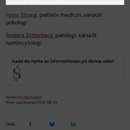
Ulrik Ringborg
, onkologi
Peter Strang
, palliativ medicin, särskilt
onkologi
Anders Zetterberg
, patologi, särskilt
tumörcytologi
Hade du nytta av informationen på denna sida?
Yes
No
Redaktör:
Erika Rindsjö
Sidan uppdaterad:
2026-06-24
Dela