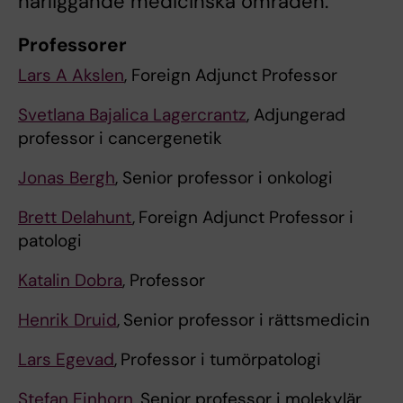
närliggande medicinska områden.
Professorer
Lars A Akslen
, Foreign Adjunct Professor
Svetlana Bajalica Lagercrantz
, Adjungerad
professor i cancergenetik
Jonas Bergh
, Senior professor i onkologi
Brett Delahunt
,
Foreign Adjunct Professor i
patologi
Katalin Dobra
, Professor
Henrik Druid
,
Senior professor i rättsmedicin
Lars Egevad
,
Professor i tumörpatologi
Stefan Einhorn
, Senior professor i molekylär