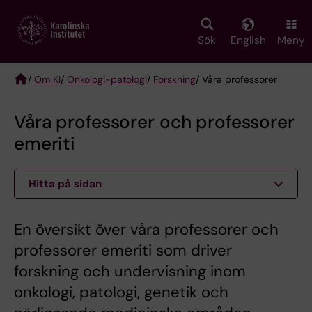
Skip
to
main
Sök
English
Meny
content
/
Om KI
/
Onkologi-patologi
/
Forskning
/ Våra professorer
Breadcrumb
Våra professorer och professorer
emeriti
Hitta på sidan
En översikt över våra professorer och
professorer emeriti som driver
forskning och undervisning inom
onkologi, patologi, genetik och