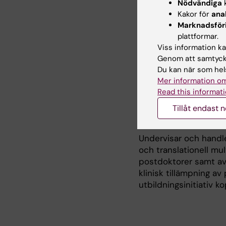
Integrering av p
Nödvändiga
k
Biomarkörer och 
Kakor för
ana
Lungcancer, brös
Marknadsför
Tumörbiologi och
plattformar.
Datadriven diagno
Viss information kan
Utveckling av kli
Genom att samtycka
precisionsmedici
Du kan när som hels
Mer information om
Read this informati
Undervisni
Tillåt endast 
Undervisar och handl
och translationell mu
postdoktorer samt av
klinisk tillämpning av
utbildningsinitiativ k