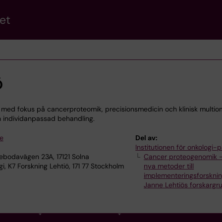
et
ö
 med fokus på cancerproteomik, precisionsmedicin och klinisk multiom
h individanpassad behandling.
se
Del av:
Institutionen för onkologi-p
ebodavägen 23A, 17121 Solna
Cancer proteogenomik -
, K7 Forskning Lehtiö, 171 77 Stockholm
nya metoder till
implementeringsforskni
Janne Lehtiös forskargr