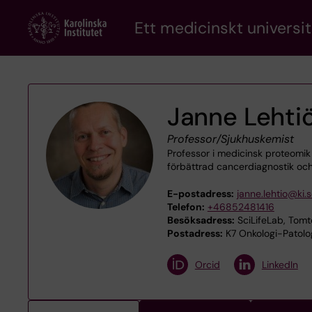
Skip
Ett medicinskt universit
to
main
content
Janne Lehti
Professor/Sjukhuskemist
Professor i medicinsk proteomik
förbättrad cancerdiagnostik oc
E-postadress:
janne.lehtio@ki.
Telefon:
+46852481416
Besöksadress:
SciLifeLab, Tomt
Postadress:
K7 Onkologi-Patologi
Orcid
LinkedIn