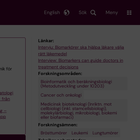
English
Sök
Meny
Länkar:
Intervju: Biomarkörer ska hjälpa läkare välja
rätt läkemedel
Interview: Biomarkers can guide doctors in
treatment decisions
ik för
Forskningsområden:
Bioinformatik och beräkningsbiologi
(Metodutveckling under 10203)
atologi
Cancer och onkologi
 från
Medicinsk bioteknologi (Inriktn. mot
cellbiologi (inkl. stamcellsbiologi),
ng –
molekylärbiologi, mikrobiologi, biokemi
upp
eller biofarmaci)
Forskningsämnen:
Brösttumörer
Leukemi
Lungtumörer