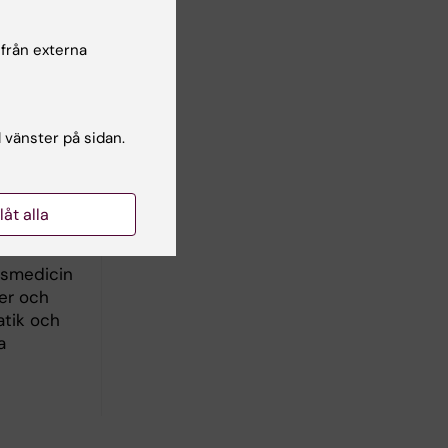
 från externa
l vänster på sidan.
llåt alla
nsmedicin
der och
atik och
a