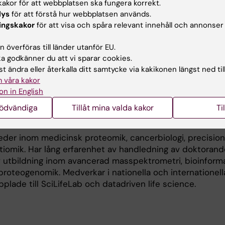
roteomik, genomik och andra multiomikdata
akor för att webbplatsen ska fungera korrekt.
terapirespons vid cancer
lys
för att förstå hur webbplatsen används.
tcancer och leukemier
ingskakor
för att visa och spåra relevant innehåll och annonser
 molekylära mekanismer för behandlingsresistens
stik och translationell cancerforskning
 överföras till länder utanför EU.
niska och nationella infrastrukturer för proteomik och
 godkänner du att vi sparar cookies.
n
t ändra eller återkalla ditt samtycke via kakikonen längst ned til
 våra kakor
on in English
ng
nödvändiga
Tillåt mina valda kakor
Ti
eder inom medicinsk proteomik, cancerbiologi, precisio
ltiomik. Har lång erfarenhet av handledning av doktoran
 utbildning inom avancerad masspektrometri, bioinform
 proteogenomik. Medverkar i nationella och internationell
opplade till SciLifeLab och datadriven life science.