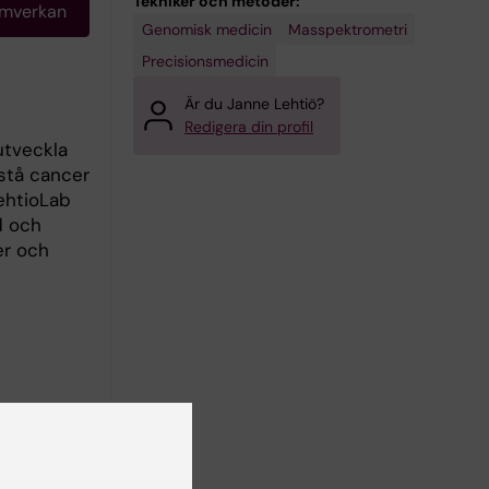
Tekniker och metoder:
amverkan
Genomisk medicin
Masspektrometri
Precisionsmedicin
Är du Janne Lehtiö?
Redigera din profil
utveckla
stå cancer
ehtioLab
d och
er och