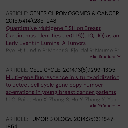
Alla författare
Yuan W; Hu L; Cheng T; Zetterberg A; Lei Z;
Zhang J
ARTICLE:
GENES CHROMOSOMES & CANCER.
2015;54(4):235-248
Quantitative Multigene FISH on Breast
Carcinomas Identifies der(1;16)(q10;p10) as an
Early Event in Luminal A Tumors
Rye IH; Lundin P; Maner S; Fjelldal R; Naume B;
Alla författare
Wigler M; Hicks J; Borresen-Dale A-L;
Zetterberg A; Russnes HG
ARTICLE:
CELL CYCLE.
2014;13(8):1299-1305
Multi-gene fluorescence in situ hybridization
to detect cell cycle gene copy number
aberrations in young breast cancer patients
Li C; Bai J; Hao X; Zhang S; Hu Y; Zhang X; Yuan
Alla författare
W; Hu L; Cheng T; Zetterberg A; Lee M-H;
Zhang J
ARTICLE:
TUMOR BIOLOGY.
2014;35(3):1847-
1854