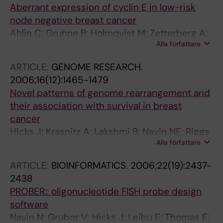
Aberrant expression of cyclin E in low-risk
node negative breast cancer
Ahlin C; Gruhne B; Holmqvist M; Zetterberg A;
Alla författare
Fjaellskog M-L
ARTICLE:
GENOME RESEARCH.
2006;16(12):1465-1479
Novel patterns of genome rearrangement and
their association with survival in breast
cancer
Hicks J; Krasnitz A; Lakshmi B; Navin NE; Riggs
Alla författare
M; Leibu E; Esposito D; Alexander J; Troge J;
Grubor V; Yoon S; Wigler M; Ye K; Borresen-
ARTICLE:
BIOINFORMATICS.
2006;22(19):2437-
Dale A-L; Naume B; Schlicting E; Norton L;
2438
Hagerstrom T; Skoog L; Auer G; Maner S;
PROBER:: oligonucleotide FISH probe design
Lundin P; Zetterberg A
software
Navin N; Grubor V; Hicks J; Leibu E; Thomas E;