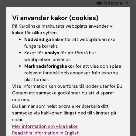
Alla författare
Troge J; Riggs M; Lundin P; Maner S; Sebat J;
Zetterberg A; Wigler M
ARTICLE:
CANCER EPIDEMIOLOGY
Vi använder kakor (cookies)
BIOMARKERS & PREVENTION.
På Karolinska Institutets webbplats använder vi
2006;15(9):1630-1635
kakor för olika syften:
Nödvändiga
kakor för att webbplatsen ska
Genomic instability and prognosis in breast
fungera korrekt.
carcinomas
Kakor för
analys
för att förstå hur
Kronenwett U; Ploner A; Zetterberg A; Bergh J;
webbplatsen används.
Alla författare
Hall P; Auer G; Pawitan Y
Marknadsföringskakor
för att visa och spåra
relevant innehåll och annonser från externa
ARTICLE:
BIOORGANIC & MEDICINAL
plattformar.
CHEMISTRY.
2006;14(8):2653-2659
Viss information kan överföras till länder utanför EU.
Synthesis of 8-aminoadenosine 5′-
Genom att samtycka godkänner du att vi sparar
cookies.
(aminoalkyl phosphates), analogues of
Du kan när som helst ändra eller återkalla ditt
aminoacyl adenylates
samtycke via kakikonen längst ned till vänster på
Yousefi-Salakdeh E; Murtola M; Zetterberg A;
sidan.
Alla författare
Yeheskiely E; Strömberg R
Mer information om våra kakor
Read this information in English