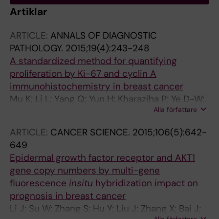
Artiklar
ARTICLE:
ANNALS OF DIAGNOSTIC
PATHOLOGY.
2015;19(4):243-248
A standardized method for quantifying
proliferation by Ki-67 and cyclin A
immunohistochemistry in breast cancer
Mu K; Li L; Yang Q; Yun H; Kharaziha P; Ye D-W;
Alla författare
Auer G; Lagercrantz SB; Zetterberg A
ARTICLE:
CANCER SCIENCE.
2015;106(5):642-
649
Epidermal growth factor receptor and AKT1
gene copy numbers by multi-gene
fluorescence
insitu
hybridization impact on
prognosis in breast cancer
Li J; Su W; Zhang S; Hu Y; Liu J; Zhang X; Bai J;