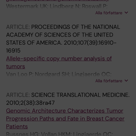
Westermark UK; Lindberg N; Roswall P;
Alla författare
Brasater D; Helgadottir HR; Hede S-M;
Zetterberg A; Jasin M; Nister M; Uhrbom L
ARTICLE:
PROCEEDINGS OF THE NATIONAL
ACADEMY OF SCIENCES OF THE UNITED
STATES OF AMERICA.
2010;107(39):16910-
16915
Allele-specific copy number analysis of
tumors
Van Loo P; Nordgard SH; Lingjaerde OC;
Alla författare
Russnes HG; Rye IH; Sun W; Weigman VJ;
Marynen P; Zetterberg A; Naume B; Perou CM;
ARTICLE:
SCIENCE TRANSLATIONAL MEDICINE.
Borresen-Dale A-L; Kristensen VN
2010;2(38):38ra47
Genomic Architecture Characterizes Tumor
Progression Paths and Fate in Breast Cancer
Patients
Russnes HG; Vollan HKM; Lingjaerde OC;