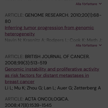
Alla författare
Krasnitz A; Lundin P; Naume B; Sorlie T; Borgen
E; Rye IH; Langerod A; Chin S-F; Teschendorff
ARTICLE:
GENOME RESEARCH.
2010;20(1):68-
AE; Stephens PJ; Maner S; Schlichting E;
80
Baumbusch LO; Karesen R; Stratton MP; Wigler
Inferring tumor progression from genomic
M; Caldas C; Zetterberg A; Hicks J; Borresen-
heterogeneity
Dale A-L
Navin N; Krasnitz A; Rodgers L; Cook K; Meth J;
Alla författare
Kendall J; Riggs M; Eberling Y; Troge J; Grubor
V; Levy D; Lundin P; Maner S; Zetterberg A;
ARTICLE:
BRITISH JOURNAL OF CANCER.
Hicks J; Wigler M
2008;99(3):513-519
Genomic instability and proliferative activity
as risk factors for distant metastases in
breast cancer
Li L; Mu K; Zhou G; Lan L; Auer G; Zetterberg A
ARTICLE:
ACTA ONCOLOGICA.
2008;47(8):1539-1545