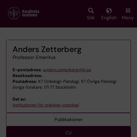
Skip
to
main
Sök
English
Meny
content
Anders Zetterberg
Professor Emeritus
E-postadress:
anders.zetterberg@ki.se
Besöksadress:
,
Postadress:
K7 Onkologi-Patologi, K7 Övriga Patologi
övriga forskare, 171 77 Stockholm
Del av:
Institutionen för onkologi-patologi
Publikationer
CV