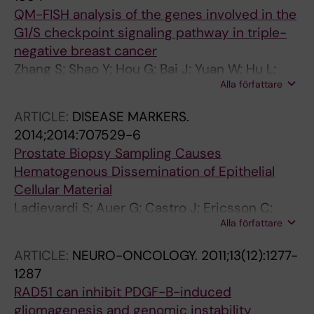
QM-FISH analysis of the genes involved in the
G1/S checkpoint signaling pathway in triple-
negative breast cancer
Zhang S; Shao Y; Hou G; Bai J; Yuan W; Hu L;
Alla författare
Cheng T; Zetterberg A; Zhang J
ARTICLE:
DISEASE MARKERS.
2014;2014:707529-6
Prostate Biopsy Sampling Causes
Hematogenous Dissemination of Epithelial
Cellular Material
Ladjevardi S; Auer G; Castro J; Ericsson C;
Alla författare
Zetterberg A; Haggman M; Wiksell H; Jorulf H
ARTICLE:
NEURO-ONCOLOGY.
2011;13(12):1277-
1287
RAD51 can inhibit PDGF-B-induced
gliomagenesis and genomic instability