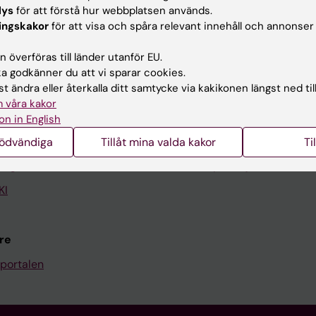
lys
för att förstå hur webbplatsen används.
ingskakor
för att visa och spåra relevant innehåll och annonser
Kontakta och besök KI
 överföras till länder utanför EU.
Universitetsbiblioteket
 godkänner du att vi sparar cookies.
t ändra eller återkalla ditt samtycke via kakikonen längst ned til
Stöd forskning och utbildning
 våra kakor
Jobba på KI
on in English
len
Karolinska Institutet Innovati
nödvändiga
Tillåt mina valda kakor
Ti
programwebbar
Kontakta presstjänsten
KI
re
portalen