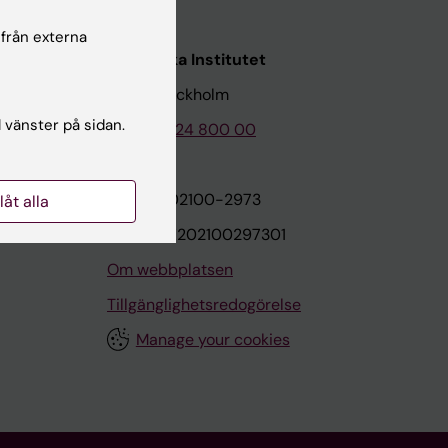
 från externa
Karolinska Institutet
171 77 Stockholm
l vänster på sidan.
Tel: 08-524 800 00
on
Org.nr: 202100-2973
llåt alla
VAT.nr: SE202100297301
Om webbplatsen
Tillgänglighetsredogörelse
Manage your cookies