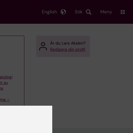
English
Sök
Meny
Är du Lars Akslen?
Redigera din profil
atologi
t av
ns
oma –