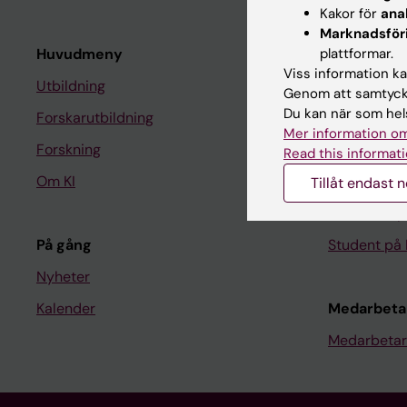
Kakor för
ana
Marknadsför
Huvudmeny
plattformar.
Student
Viss information kan
Utbildning
Ladok
Genom att samtycka
Du kan när som hels
Forskarutbildning
Canvas
Mer information om
Forskning
Schema
Read this informati
Om KI
Studentmej
Tillåt endast 
Kurs- och 
På gång
Student på 
Nyheter
Kalender
Medarbeta
Medarbetar