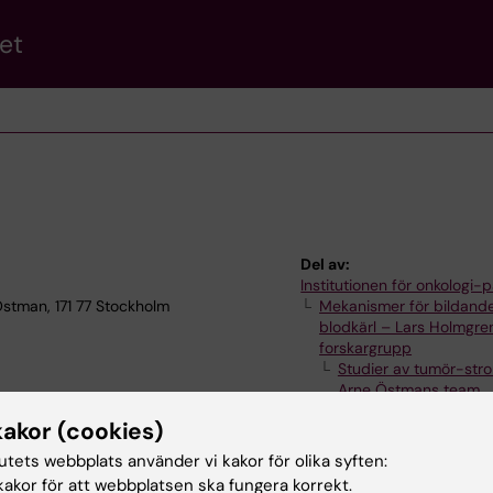
et
Del av:
Institutionen för onkologi-p
stman, 171 77 Stockholm
Mekanismer för bildande
blodkärl – Lars Holmgre
forskargrupp
Studier av tumör-str
Arne Östmans team
kakor (cookies)
tutets webbplats använder vi kakor för olika syften:
akor för att webbplatsen ska fungera korrekt.