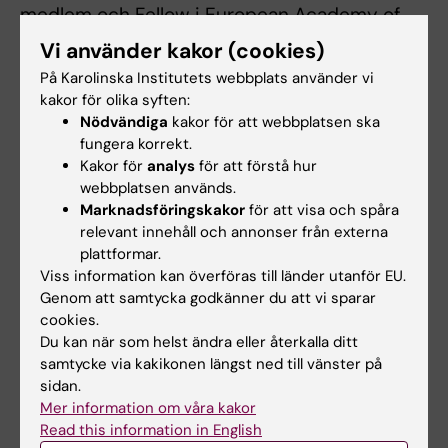
medlem och Fellow i European Academy of
Cancer Sciences (EACS).
Vi använder kakor (cookies)
På Karolinska Institutets webbplats använder vi
Jonas Bergh har varit extern expert för
kakor för olika syften:
European Medicines Agency (EMA) sedan
Nödvändiga
kakor för att webbplatsen ska
2004 och var medlem i Scientific Advisory
fungera korrekt.
Group (Oncology-Haematology) fram till 2021,
Kakor för
analys
för att förstå hur
inklusive som Acting Chair 2016–2021. Han
webbplatsen används.
Marknadsföringskakor
för att visa och spåra
har även varit vetenskaplig rådgivare för
relevant innehåll och annonser från externa
Läkemedelsverket samt vid enstaka tillfällen
plattformar.
för den amerikanska läkemedelsmyndigheten
Viss information kan överföras till länder utanför EU.
FDA. År 2012 utsågs han till Fellow vid Royal
Genom att samtycka godkänner du att vi sparar
College of Physicians (London) och har varit
cookies.
gästprofessor vid University of Oxford sedan
Du kan när som helst ändra eller återkalla ditt
samtycke via kakikonen längst ned till vänster på
2017.
sidan.
Mer information om våra kakor
Han har också varit svensk representant i
Read this information in English
IARC:s vetenskapliga råd (WHO:s