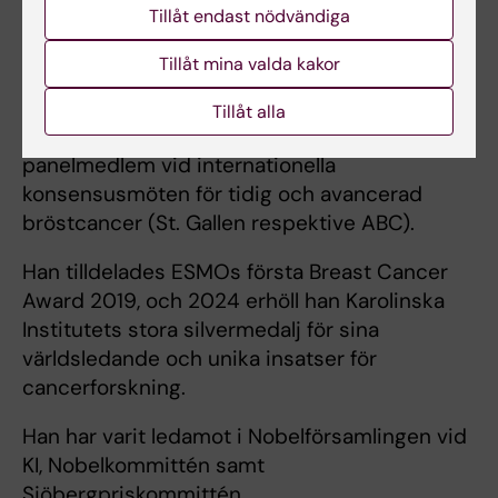
Tillåt endast nödvändiga
cancerorgan). Sedan 2012 är han co-chair för
Early Breast Cancer Trialists’ Collaborative
Tillåt mina valda kakor
Group (EBCTCG), ett globalt nätverk med över
600 kliniska forskare. Han har vid upprepade
Tillåt alla
tillfällen deltagit som föreläsare och
panelmedlem vid internationella
konsensusmöten för tidig och avancerad
bröstcancer (St. Gallen respektive ABC).
Han tilldelades ESMOs första Breast Cancer
Award 2019, och 2024 erhöll han Karolinska
Institutets stora silvermedalj för sina
världsledande och unika insatser för
cancerforskning.
Han har varit ledamot i Nobelförsamlingen vid
KI, Nobelkommittén samt
Sjöbergpriskommittén.