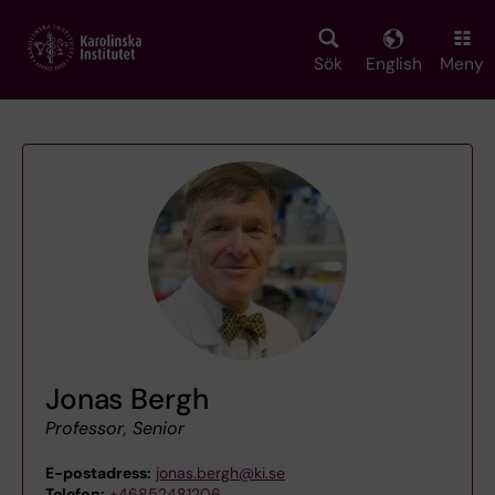
Skip
to
main
Sök
English
Meny
content
Jonas Bergh
Professor, Senior
E-postadress:
jonas.bergh@ki.se
Telefon:
+46852481206