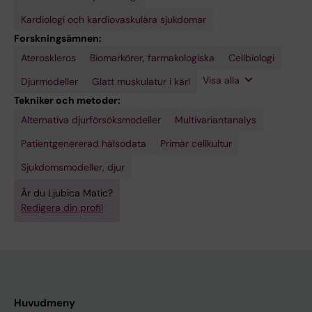
Kardiologi och kardiovaskulära sjukdomar
Forskningsämnen:
Ateroskleros
Läkemedel,
Molekylärbiologi
Biomarkörer, farmakologiska
Cellbiologi
oregistrerade
Visa alla
Djurmodeller
Glatt muskulatur i kärl
Tekniker och metoder:
Alternativa djurförsöksmodeller
Multivariantanalys
Patientgenererad hälsodata
Primär cellkultur
Sjukdomsmodeller, djur
Är du Ljubica Matic?
Redigera din profil
Huvudmeny