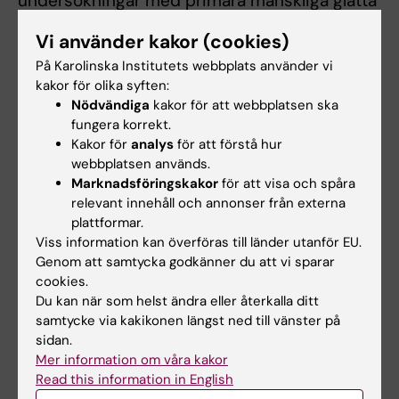
undersökningar med primära mänskliga glatta
muskelceller.
Vi använder kakor (cookies)
På Karolinska Institutets webbplats använder vi
Med denna tvärvetenskapliga metod är
kakor för olika syften:
Nödvändiga
kakor för att webbplatsen ska
hennes uppdrag att skapa en kraftfull
fungera korrekt.
plattform för extrapolering av grundläggande
Kakor för
analys
för att förstå hur
forskningsresultat till de olika områdena av
webbplatsen används.
klinisk hjärt-kärlsjukdom. För detta ändamål
Marknadsföringskakor
för att visa och spåra
samarbetar hon med Big Pharma och är
relevant innehåll och annonser från externa
meduppfinnare av totalt 21 patent, vilket
plattformar.
Viss information kan överföras till länder utanför EU.
accelererar utvecklingen från målupptäckt till
Genom att samtycka godkänner du att vi sparar
patientbehandlingar.
cookies.
Du kan när som helst ändra eller återkalla ditt
samtycke via kakikonen längst ned till vänster på
sidan.
Undervisning
Mer information om våra kakor
Read this information in English
Sedan 2004 har Ljubica Matic kontinuerligt