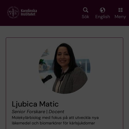
Skip
to
main
Sök
English
Meny
content
Ljubica Matic
Senior Forskare
|
Docent
Molekylärbiolog med fokus på att utveckla nya
läkemedel och biomarkörer för kärlsjukdomar