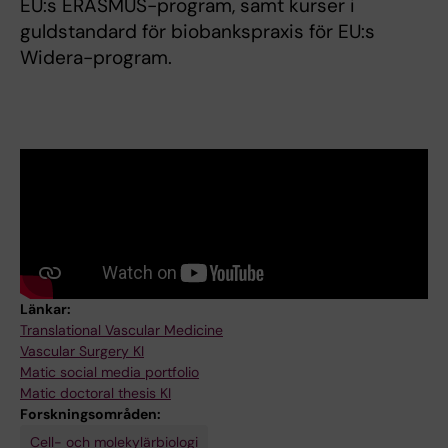
EU:s ERASMUS-program, samt kurser i
guldstandard för biobankspraxis för EU:s
Widera-program.
Länkar:
Translational Vascular Medicine
Vascular Surgery KI
Matic social media portfolio
Matic doctoral thesis KI
Forskningsområden:
Cell- och molekylärbiologi