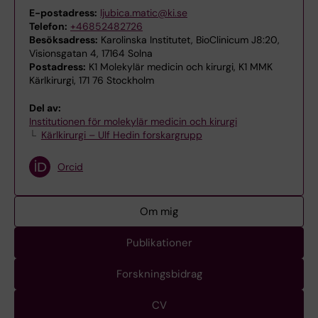
E-postadress:
ljubica.matic@ki.se
Telefon:
+46852482726
Besöksadress:
Karolinska Institutet, BioClinicum J8:20,
Visionsgatan 4, 17164 Solna
Postadress:
K1 Molekylär medicin och kirurgi, K1 MMK
Kärlkirurgi, 171 76 Stockholm
Del av:
Institutionen för molekylär medicin och kirurgi
Kärlkirurgi – Ulf Hedin forskargrupp
Orcid
Om mig
Publikationer
Forskningsbidrag
CV