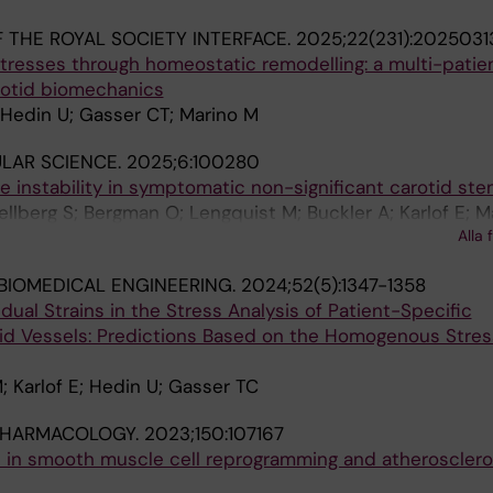
 THE ROYAL SOCIETY INTERFACE.
2025;22(231):2025031
tresses through homeostatic remodelling: a multi-patien
rotid biomechanics
; Hedin U; Gasser CT; Marino M
ULAR SCIENCE.
2025;6:100280
e instability in symptomatic non-significant carotid st
llberg S; Bergman O; Lengquist M; Buckler A; Karlof E; Ma
Alla 
 M; Hedin U
BIOMEDICAL ENGINEERING.
2024;52(5):1347-1358
dual Strains in the Stress Analysis of Patient-Specific
tid Vessels: Predictions Based on the Homogenous Stres
; Karlof E; Hedin U; Gasser TC
PHARMACOLOGY.
2023;150:107167
e in smooth muscle cell reprogramming and atherosclero