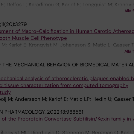
; Delfos L; Karadimou G; Karlof E; Lengquist M; Kronqvi
Alla 
 L; Schurgers LJ; Arnardottir H; Biessen EAL; Bot I; Mati
11(20):3279
ment of Macro-Calcification in Human Carotid Atherosc
ooth Muscle Cell Phenotype
 M; Karlof E; Kronqvist M; Johansson S; Matic L; Gasser 
Alla 
 THE MECHANICAL BEHAVIOR OF BIOMEDICAL MATERIAL
echanical analysis of atherosclerotic plaques enabled 
ted tissue characterization from computed tomography
study
oij M; Andersson M; Karlof E; Matic LP; Hedin U; Gasser 
IN PHARMACOLOGY.
2022;13:988561
 of the Proprotein Convertase Subtilisin/Kexin family in 
iljeqvist ML; Djordjevic D; Stenemo M; Bergman O; Karlof