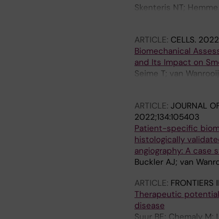
Skenteris NT; Hemme E
Zhang X; Maegdefessel
ARTICLE:
CELLS.
2022;
Biomechanical Assess
and Its Impact on Sm
Seime T; van Wanrooij
U
ARTICLE:
JOURNAL OF
2022;134:105403
Patient-specific biom
histologically valida
angiography: A case 
Buckler AJ; van Wanro
ARTICLE:
FRONTIERS 
Therapeutic potential
disease
Suur BE; Chemaly M; L