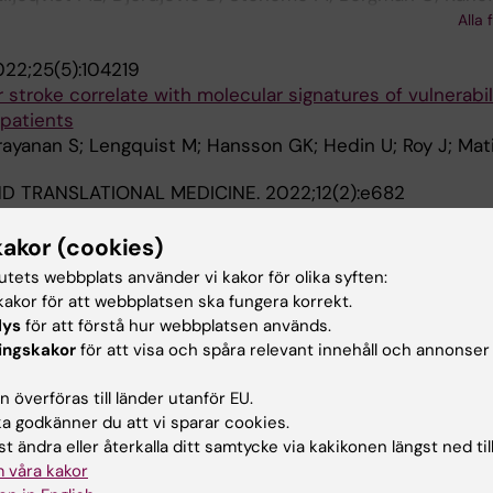
J; Hurt-Camejo E; Eriksson P; Ketelhuth DFJ; Roy J; Hed
Alla 
22;25(5):104219
or stroke correlate with molecular signatures of vulnerabil
patients
rayanan S; Lengquist M; Hansson GK; Hedin U; Roy J; Mat
ND TRANSLATIONAL MEDICINE.
2022;12(2):e682
tes smooth muscle cell osteogenic transition in vascul
kakor (cookies)
; Witasp A; Karlof E; Wasilewski GB; Heuschkel MA; Jam
tutets webbplats använder vi kakor för olika syften:
 Kronqvist M; Lengquist M; Peeters FECM; Soderberg M; 
Alla 
akor för att webbplatsen ska fungera korrekt.
l L; Arnardottir H; Bengtsson E; Goncalves I; Quertermou
lys
för att förstå hur webbplatsen används.
JOURNAL OF VASCULAR AND ENDOVASCULAR SURGERY.
l P; Schurgers LJ; Matic L
ingskakor
för att visa och spåra relevant innehåll och annonser
typing by Correlating Plaque Morphology from Compute
 överföras till länder utanför EU.
y with Transcriptional Profiling
 godkänner du att vi sparar cookies.
iljeqvist ML; Lengquist M; Kronqvist M; Toonsi MA; Maegde
t ändra eller återkalla ditt samtycke via kakikonen längst ned til
Alla 
 våra kakor