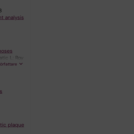
3
t analysis
enoses
tic L; Roy
författare
s
tic plaque