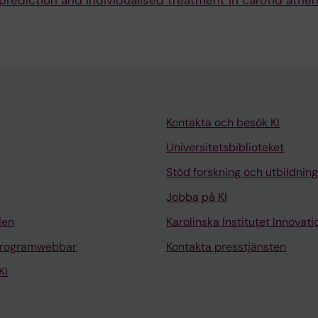
 prediction and individualised treatment in carotid ather
Kontakta och besök KI
Universitetsbiblioteket
Stöd forskning och utbildning
Jobba på KI
len
Karolinska Institutet Innovati
programwebbar
Kontakta presstjänsten
KI