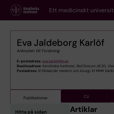
Skip
Ett medicinskt universit
to
main
content
Eva Jaldeborg Karlöf
Anknuten till Forskning
E-postadress:
eva.karlof@ki.se
Besöksadress:
Karolinska Institutet, BioClinicum J8:20, Vis
Postadress:
K1 Molekylär medicin och kirurgi, K1 MMK Kärlki
CV
Publikationer
Artiklar
Hitta på sidan