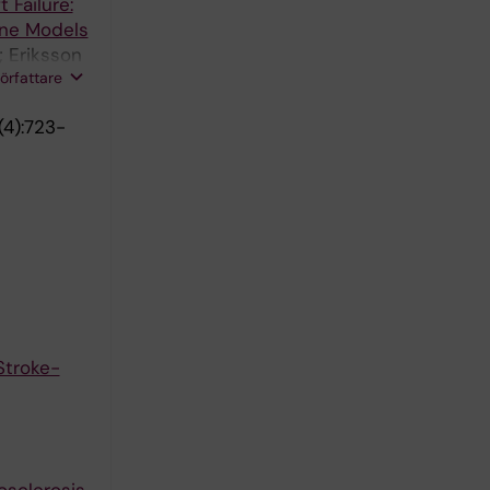
 Failure:
ine Models
; Eriksson
författare
4):723-
Stroke-