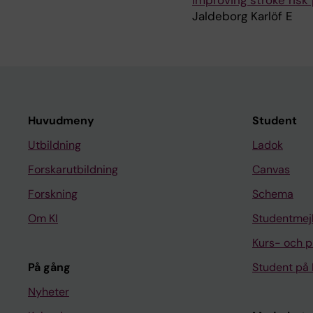
Improving stroke risk
Jaldeborg Karlöf E
Huvudmeny
Student
Utbildning
Ladok
Forskarutbildning
Canvas
Forskning
Schema
Om KI
Studentmej
Kurs- och 
På gång
Student på 
Nyheter