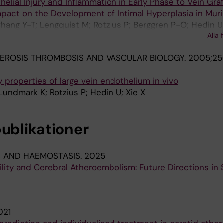
elial Injury and Inflammation in Early Phase to Vein Graft
mpact on the Development of Intimal Hyperplasia in Mur
Chang Y-T; Lengquist M; Rotzius P; Berggren P-O; Hedin U
Alla 
EROSIS THROMBOSIS AND VASCULAR BIOLOGY.
2005;25(
 properties of large vein endothelium in vivo
 Lundmark K; Rotzius P; Hedin U; Xie X
publikationer
 AND HAEMOSTASIS.
2025
ility and Cerebral Atheroembolism: Future Directions in 
021