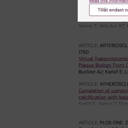
Read this informati
ARTICLE:
CELLS.
2021;
Tillåt endast 
Proteoglycan 4 Modul
Vascular Remodeling a
Seime T; Akbulut AC; L
Lengquist M; Buckler 
Maegdefessel L; Razuv
ARTICLE:
ARTERIOSCL
1750
Virtual Transcriptom
Plaque Biology From
Buckler AJ; Karlof E;
ARTICLE:
ATHEROSCL
Correlation of compu
calcification with lesi
Karlöf E; Seime T; Di
Odeberg J; Maegdefess
ARTICLE:
PLOS ONE.
2