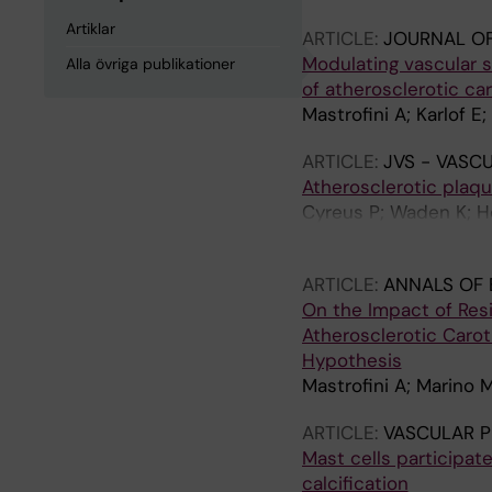
Artiklar
ARTICLE:
JOURNAL OF
Modulating vascular s
Alla övriga publikationer
of atherosclerotic ca
Mastrofini A; Karlof E
ARTICLE:
JVS - VASC
Atherosclerotic plaqu
Cyreus P; Waden K; He
J; Marlevi D; Chemaly
ARTICLE:
ANNALS OF 
On the Impact of Resi
Atherosclerotic Caro
Hypothesis
Mastrofini A; Marino M
ARTICLE:
VASCULAR 
Mast cells participat
calcification