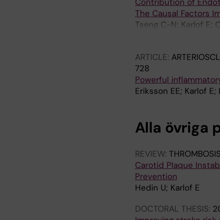
Contribution of Endoth
The Causal Factors I
Tseng C-N; Karlof E; 
EE
ARTICLE:
ARTERIOSCL
728
Powerful inflammatory
Eriksson EE; Karlof E;
Alla övriga 
REVIEW:
THROMBOSIS
Carotid Plaque Instab
Prevention
Hedin U; Karlof E
DOCTORAL THESIS:
2