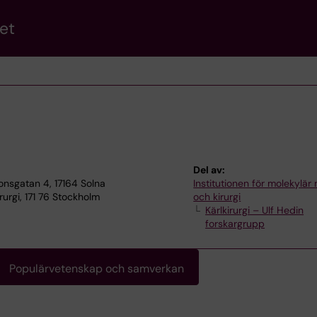
et
Del av:
ionsgatan 4, 17164 Solna
Institutionen för molekylär
rurgi, 171 76 Stockholm
och kirurgi
Kärlkirurgi – Ulf Hedin
forskargrupp
Populärvetenskap och samverkan