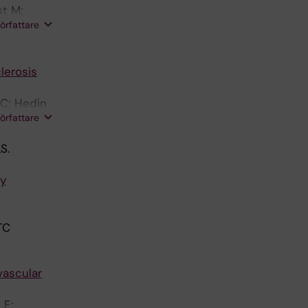
st M;
författare
c L
lerosis
TC; Hedin
författare
S.
by
TC
vascular
 E;