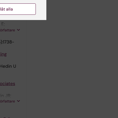
llåt alla
ing
 E;
författare
):1738-
ing
 Hedin U
ociates
in JR;
författare