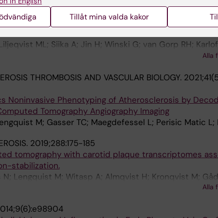
on in English
10(6):1276
nödvändiga
Tillåt mina valda kakor
Ti
ates Osteogenic Smooth Muscle Cell Differentiation dur
nd Intimal Calcification
iljeqvist ML; Siika A; Jin H; Winski G; van Gorp RH; Karlof
AJ; Kronqvist M; Waring OJ; Lindeman JHN; Biessen EAL;
Alla 
aev A; Schurgers LJ; Hedin U; Matic L
EROSIS THROMBOSIS AND VASCULAR BIOLOGY.
2021;41(5
ics Noninvasive Phenotyping of Atherosclerosis by Decod
 Computed Tomography Angiography Imaging
 Lengquist M; Gasser TC; Maegdefessel L; Perisic Matic L;
EROSIS.
2019;288:175-185
ted tomography with carotid plaque transcriptomes ass
on-stabilization.
as N; Lengquist M; Witasp A; Almqvist H; Kronqvist M; Gåd
Alla 
el L; Stenvinkel P; Matic LP; Hedin U
014;9(6):e98904